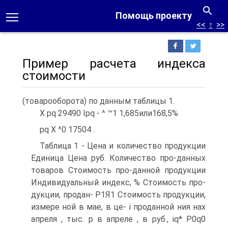
Помощь проекту
<<
↑
>>
Пример расчета индекса
стоимости
(товарооборота) по данным таблицы 1.
X pq 29490 Ipq - ^ ™1 1,685или168,5%
pq X ^0 17504 .
Таблица 1 - Цена и количество продукции
Единица Цена руб. Количество про-данных
товаров Стоимость про-данной продукции
Индивидуальный индекс, % Стоимость про-
дукции, продан- Р1Я1 Стоимость продукции,
измере ной в мае, в це- i проданной ния нах
апреля , тыс. p в апреле , в руб., iq* P0q0