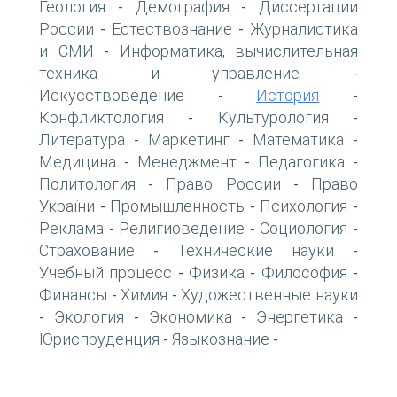
Геология
Демография
Диссертации
-
-
России
Естествознание
Журналистика
-
-
и СМИ
Информатика, вычислительная
-
техника и управление
-
Искусствоведение
История
-
-
Конфликтология
Культурология
-
-
Литература
Маркетинг
Математика
-
-
-
Медицина
Менеджмент
Педагогика
-
-
-
Политология
Право России
Право
-
-
України
Промышленность
Психология
-
-
-
Реклама
Религиоведение
Социология
-
-
-
Страхование
Технические науки
-
-
Учебный процесс
Физика
Философия
-
-
-
Финансы
Химия
Художественные науки
-
-
Экология
Экономика
Энергетика
-
-
-
-
Юриспруденция
Языкознание
-
-