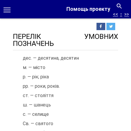
Помощь проекту
<<
↑
>>
ПЕРЕЛІК УМОВНИХ
ПОЗНАЧЕНЬ
дес. — десятина, десятин
м. — місто
р. — рік; ріка
рр. — роки, років.
ст. — століття
ш. — шанець
с. — селище
Св. — святого