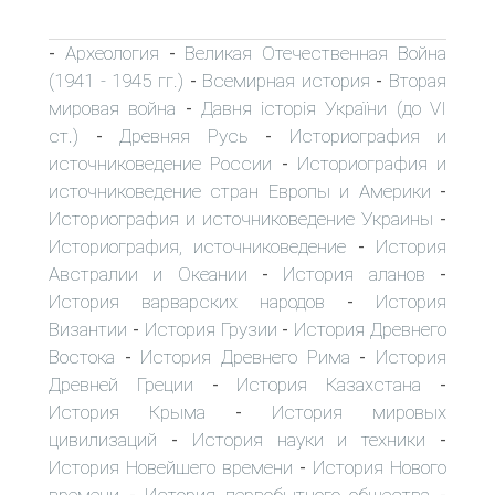
Археология
Великая Отечественная Война
-
-
(1941 - 1945 гг.)
Всемирная история
Вторая
-
-
мировая война
Давня історія України (до VI
-
ст.)
Древняя Русь
Историография и
-
-
источниковедение России
Историография и
-
источниковедение стран Европы и Америки
-
Историография и источниковедение Украины
-
Историография, источниковедение
История
-
Австралии и Океании
История аланов
-
-
История варварских народов
История
-
Византии
История Грузии
История Древнего
-
-
Востока
История Древнего Рима
История
-
-
Древней Греции
История Казахстана
-
-
История Крыма
История мировых
-
цивилизаций
История науки и техники
-
-
История Новейшего времени
История Нового
-
времени
История первобытного общества