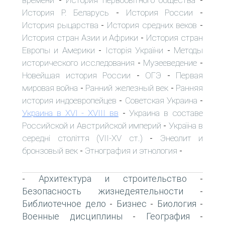
-
-
История Р. Беларусь
История России
-
-
История рыцарства
История средних веков
-
-
История стран Азии и Африки
История стран
-
Европы и Америки
Історія України
Методы
-
-
исторического исследования
Музееведение
-
-
Новейшая история России
ОГЭ
Первая
-
-
мировая война
Ранний железный век
Ранняя
-
-
история индоевропейцев
Советская Украина
-
-
Украина в XVI - XVIII вв
Украина в составе
-
Российской и Австрийской империй
Україна в
-
середні століття (VII-XV ст.)
Энеолит и
-
бронзовый век
Этнография и этнология
-
-
Архитектура и строительство
-
-
Безопасность жизнедеятельности
-
Библиотечное дело
Бизнес
Биология
-
-
-
Военные дисциплины
География
-
-