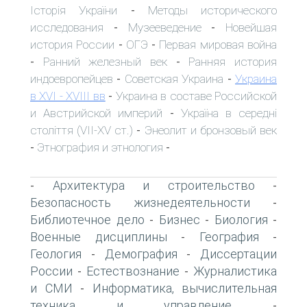
Історія України
Методы исторического
-
исследования
Музееведение
Новейшая
-
-
история России
ОГЭ
Первая мировая война
-
-
Ранний железный век
Ранняя история
-
-
индоевропейцев
Советская Украина
Украина
-
-
в XVI - XVIII вв
Украина в составе Российской
-
и Австрийской империй
Україна в середні
-
століття (VII-XV ст.)
Энеолит и бронзовый век
-
Этнография и этнология
-
-
Архитектура и строительство
-
-
Безопасность жизнедеятельности
-
Библиотечное дело
Бизнес
Биология
-
-
-
Военные дисциплины
География
-
-
Геология
Демография
Диссертации
-
-
России
Естествознание
Журналистика
-
-
и СМИ
Информатика, вычислительная
-
техника и управление
-