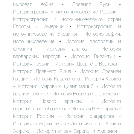
мировая война
Древняя Русь
-
-
Историография и источниковедение России
-
Историография и источниковедение стран
Европы и Америки
Историография и
-
источниковедение Украины
Историография,
-
источниковедение
История Австралии и
-
Океании
История аланов
История
-
-
варварских народов
История Византии
-
-
История Грузии
История Древнего Востока
-
-
История Древнего Рима
История Древней
-
Греции
История Казахстана
История Крыма
-
-
История мировых цивилизаций
История
-
-
науки и техники
История Новейшего времени
-
-
История Нового времени
История
-
первобытного общества
История Р. Беларусь
-
-
История России
История рыцарства
-
-
История средних веков
История стран Азии и
-
Африки
История стран Европы и Америки
-
-