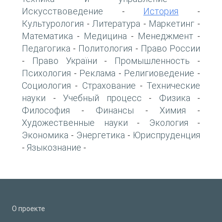
Искусствоведение
История
-
-
Культурология
Литература
Маркетинг
-
-
-
Математика
Медицина
Менеджмент
-
-
-
Педагогика
Политология
Право России
-
-
Право України
Промышленность
-
-
-
Психология
Реклама
Религиоведение
-
-
-
Социология
Страхование
Технические
-
-
науки
Учебный процесс
Физика
-
-
-
Философия
Финансы
Химия
-
-
-
Художественные науки
Экология
-
-
Экономика
Энергетика
Юриспруденция
-
-
Языкознание
-
-
О проекте