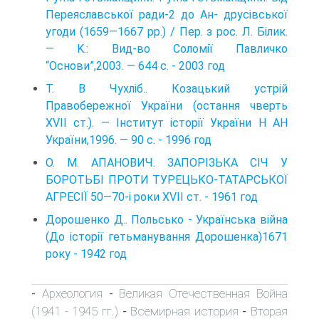
Переяславської ради-2 до Ан- друсівської
угоди (1659—1667 pp.) / Пер. з рос. Л. Білик.
— K.: Вид-во Соломії Павличко
“Основи”,2003. — 644 c. - 2003 год
Т. В Чухліб.. Козацький устрій
Правобережної України (остання чверть
XVII ст.). — Інститут історії України H АН
України,1996. — 90 с. - 1996 год
О. M. АПАНОВИЧ. ЗАПОРІЗЬКА СІЧ У
БОРОТЬБІ ПРОТИ ТУРЕЦЬКО-ТАТАРСЬКОЇ
АГРЕСІЇ 50—70-і роки XVII ст. - 1961 год
Дорошенко Д.. Польсько - Українська війна
(До історії гетьманування Дорошенка)1671
року - 1942 год
Археология
Великая Отечественная Война
-
-
(1941 - 1945 гг.)
Всемирная история
Вторая
-
-