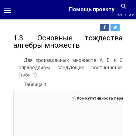
Помощь проекту
<<
↑
>>
1.3. Основные тождества
алгебры множеств
Для произвольных множеств А, В, и С
справедливы следующие соотношения
(табл. 1):
Таблица 1
1’.
Коммутативность пересечен