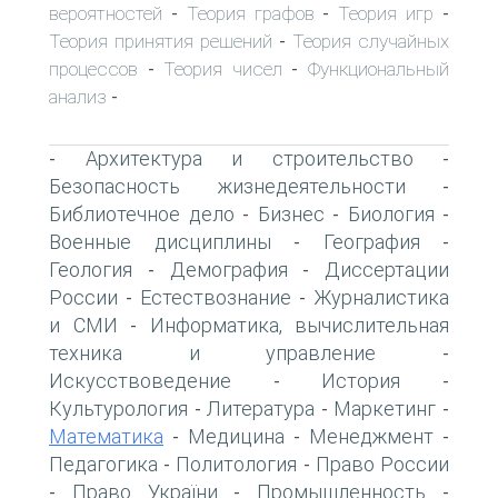
вероятностей
Теория графов
Теория игр
-
-
-
Теория принятия решений
Теория случайных
-
процессов
Теория чисел
Функциональный
-
-
анализ
-
Архитектура и строительство
-
-
Безопасность жизнедеятельности
-
Библиотечное дело
Бизнес
Биология
-
-
-
Военные дисциплины
География
-
-
Геология
Демография
Диссертации
-
-
России
Естествознание
Журналистика
-
-
и СМИ
Информатика, вычислительная
-
техника и управление
-
Искусствоведение
История
-
-
Культурология
Литература
Маркетинг
-
-
-
Математика
Медицина
Менеджмент
-
-
-
Педагогика
Политология
Право России
-
-
Право України
Промышленность
-
-
-