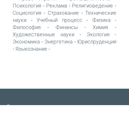
Психология
Реклама
Религиоведение
-
-
-
Социология
Страхование
Технические
-
-
науки
Учебный процесс
Физика
-
-
-
Философия
Финансы
Химия
-
-
-
Художественные науки
Экология
-
-
Экономика
Энергетика
Юриспруденция
-
-
Языкознание
-
-
О проекте
Авторам
info@scicenter.online