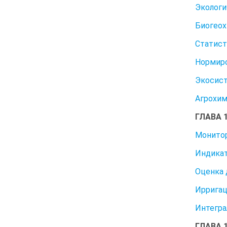
Экологи
Биогеох
Статист
Нормиро
Экосис
Агрохим
ГЛАВА 
Монитор
Индика
Оценка 
Ирригац
Интегра
ГЛАВА 