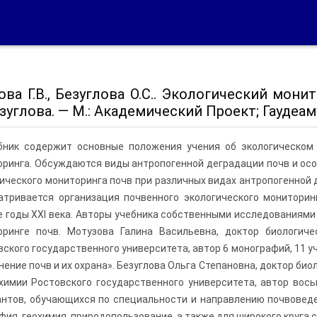
ва Г.В., Безуглова О.С.. Экологический монито
езуглова. — М.: Академический Проект; Гаудеаму
бник содержит основные положения учения об экологиче­ском
ринга. Обсуждаются виды антропогенной деградации почв и осо
ического монито­ринга почв при различных видах антропогенной 
атривается организация почвенного экологического мониторин
 годы XXI века. Авторы учебника собственными исследованиями 
оринге почв. Мотузова Га­лина Васильевна, доктор биологич
ского государственного университета, автор 6 монографий, 11 у
нение почв и их охрана». Безуглова Ольга Степановна, доктор би
химии Ростовского государственного университета, автор вось
нтов, обучающихся по специальности и направлению почвоведени
фия, геохимия, природопользование, а также для широкого круга 