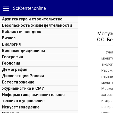
SciCenter.online
Архитектура и строительство
Безопасность жизнедеятельности
Библиотечное дело
Мотузо
Бизнес
О.С. Б
Биология
Военные дисциплины
Уче
География
монито
Геология
эколог
Демография
Рассм
Диссертации России
первые
Естествознание
монит
Журналистика и СМИ
Москов
Информатика, вычислительная
загряз
техника и управление
и агро
Искусствоведение
аспира
геогра