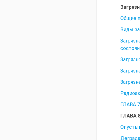
Загрязн
Общие п
Виды за
Загрязн
состоян
Загрязн
Загрязн
Загрязн
Радиоак
ГЛАВА 
ГЛАВА 
Опусты
Деграда