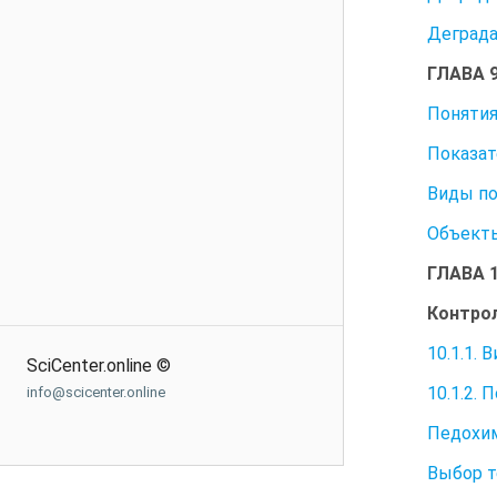
Деграда
ГЛАВА 
Понятия
Показат
Виды по
Объекты
ГЛАВА 
Контрол
10.1.1.
SciCenter.online ©
10.1.2.
info@scicenter.online
Педохим
Выбор т