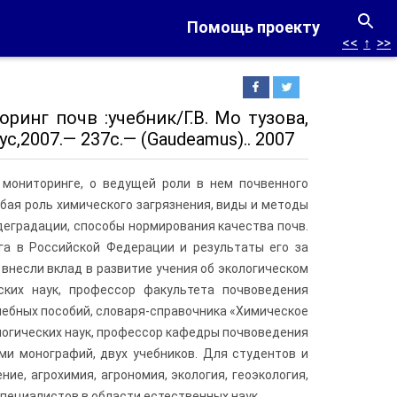
Помощь проекту
<<
↑
>>
ринг почв :учебник/Г.В. Мо­ тузова,
с,2007.— 237с.— (Gaudeamus).. 2007
 мониторинге, о ведущей роли в нем почвенного
бая роль химического загрязнения, виды и методы
деградации, спо­собы нормирования качества почв.
га в Российской Федерации и результаты его за
внесли вклад в развитие учения об экологическом
еских наук, профессор факультета почвоведения
чебных пособий, словаря-справочника «Химиче­ское
ологических наук, профессор кафедры почвоведения
ми монографий, двух учебников. Для студентов и
е, агрохимия, агрономия, экология, геоэкология,
специалистов в области естественных наук.