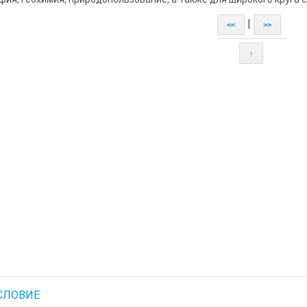
|
<<
>>
↑
СЛОВИЕ