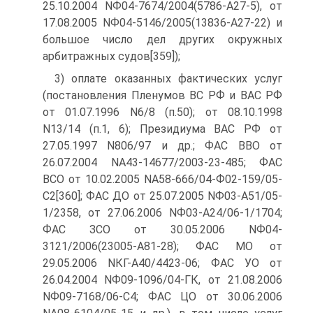
25.10.2004 NФ04-7674/2004(5786-А27-5), от
17.08.2005 NФ04-5146/2005(13836-А27-22) и
большое число дел других окружных
арбитражных судов[359]);
3) оплате оказанных фактических услуг
(постановления Пленумов ВС РФ и ВАС РФ
от 01.07.1996 N6/8 (п.50); от 08.10.1998
N13/14 (п.1, 6); Президиума ВАС РФ от
27.05.1997 N806/97 и др.; ФАС ВВО от
26.07.2004 NА43-14677/2003-23-485; ФАС
ВСО от 10.02.2005 NА58-666/04-Ф02-159/05-
С2[360]; ФАС ДО от 25.07.2005 NФ03-А51/05-
1/2358, от 27.06.2006 NФ03-А24/06-1/1704;
ФАС ЗСО от 30.05.2006 NФ04-
3121/2006(23005-А81-28); ФАС МО от
29.05.2006 NКГ-А40/4423-06; ФАС УО от
26.04.2004 NФ09-1096/04-ГК, от 21.08.2006
NФ09-7168/06-С4; ФАС ЦО от 30.06.2006