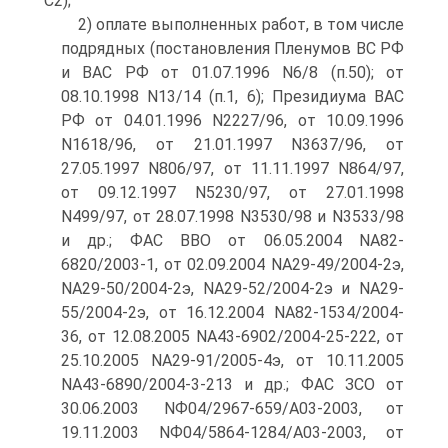
С2);
2) оплате выполненных работ, в том числе
подрядных (постановления Пленумов ВС РФ
и ВАС РФ от 01.07.1996 N6/8 (п.50); от
08.10.1998 N13/14 (п.1, 6); Президиума ВАС
РФ от 04.01.1996 N2227/96, от 10.09.1996
N1618/96, от 21.01.1997 N3637/96, от
27.05.1997 N806/97, от 11.11.1997 N864/97,
от 09.12.1997 N5230/97, от 27.01.1998
N499/97, от 28.07.1998 N3530/98 и N3533/98
и др.; ФАС ВВО от 06.05.2004 NА82-
6820/2003-1, от 02.09.2004 NА29-49/2004-2э,
NА29-50/2004-2э, NА29-52/2004-2э и NА29-
55/2004-2э, от 16.12.2004 NА82-1534/2004-
36, от 12.08.2005 NА43-6902/2004-25-222, от
25.10.2005 NА29-91/2005-4э, от 10.11.2005
NА43-6890/2004-3-213 и др.; ФАС ЗСО от
30.06.2003 NФ04/2967-659/А03-2003, от
19.11.2003 NФ04/5864-1284/А03-2003, от