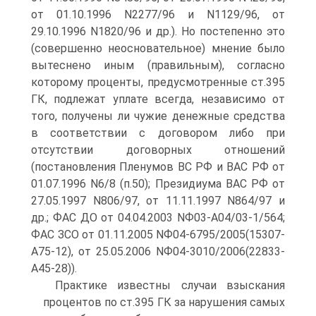
от 01.10.1996 N2277/96 и N1129/96, от
29.10.1996 N1820/96 и др.). Но постепенно это
(совершенно неосновательное) мнение было
вытеснено иным (правильным), согласно
которому проценты, предусмотренные ст.395
ГК, подлежат уплате всегда, независимо от
того, получены ли чужие денежные средства
в соответствии с договором либо при
отсутствии договорных отношений
(постановления Пленумов ВС РФ и ВАС РФ от
01.07.1996 N6/8 (п.50); Президиума ВАС РФ от
27.05.1997 N806/97, от 11.11.1997 N864/97 и
др.; ФАС ДО от 04.04.2003 NФ03-А04/03-1/564;
ФАС ЗСО от 01.11.2005 NФ04-6795/2005(15307-
А75-12), от 25.05.2006 NФ04-3010/2006(22833-
А45-28)).
Практике известны случаи взыскания
процентов по ст.395 ГК за нарушения самых