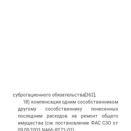
суброгационного обязательства[362];
18) компенсации одним сособственником
другому сособственнику понесенных
последним расходов на ремонт общего
имущества (см. постановление ФАС СЗО от
09.09.2003 NА66-8271-02);