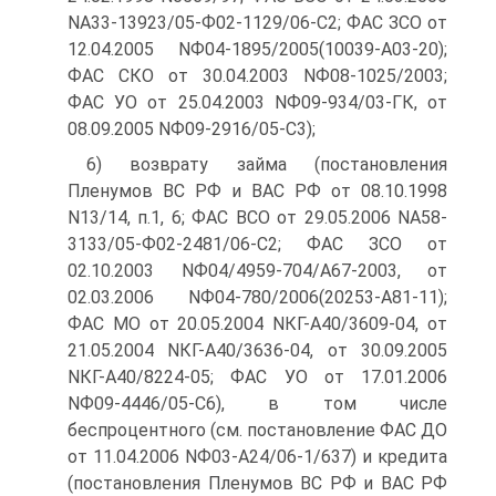
NА33-13923/05-Ф02-1129/06-С2; ФАС ЗСО от
12.04.2005 NФ04-1895/2005(10039-А03-20);
ФАС СКО от 30.04.2003 NФ08-1025/2003;
ФАС УО от 25.04.2003 NФ09-934/03-ГК, от
08.09.2005 NФ09-2916/05-С3);
6) возврату займа (постановления
Пленумов ВС РФ и ВАС РФ от 08.10.1998
N13/14, п.1, 6; ФАС ВСО от 29.05.2006 NА58-
3133/05-Ф02-2481/06-С2; ФАС ЗСО от
02.10.2003 NФ04/4959-704/А67-2003, от
02.03.2006 NФ04-780/2006(20253-А81-11);
ФАС МО от 20.05.2004 NКГ-А40/3609-04, от
21.05.2004 NКГ-А40/3636-04, от 30.09.2005
NКГ-А40/8224-05; ФАС УО от 17.01.2006
NФ09-4446/05-С6), в том числе
беспроцентного (см. постановление ФАС ДО
от 11.04.2006 NФ03-А24/06-1/637) и кредита
(постановления Пленумов ВС РФ и ВАС РФ