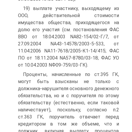
19) выплате участнику, выходящему из
ООО, действительной стоимости
имущества общества, приходящегося на
долю его участия (см. постановления ФАС
ВВО от 18.04.2003 NА82-154/02-Г/7, от
27.09.2004 NА43-14578/2003-5-533, от
11.04.2006 NА11-7618/2005-К1-14/415; ФАС
ПО от 18.11.2004 NА57-8780/03-18; ФАС УО
от 10.04.2003 NФ09-759/03-ГК).
Проценты, начисленные по ст.395 ГК,
могут быть взысканы не только с
должника-нарушителя основного денежного
обязательства, но и с поручителя по этому
обязательству (естественно, если таковой
наличествует), поскольку, согласно п.2
ст.363 ГК, поручитель отвечает перед
кредитором в том же объеме, что и
должник, включая выплату процентов