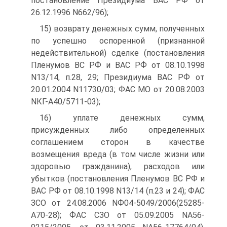
постановление Президиума ВАС РФ от
26.12.1996 N662/96);
15) возврату денежных сумм, полученных
по успешно оспоренной (признанной
недействительной) сделке (постановления
Пленумов ВС РФ и ВАС РФ от 08.10.1998
N13/14, п.28, 29; Президиума ВАС РФ от
20.01.2004 N11730/03; ФАС МО от 20.08.2003
NКГ-А40/5711-03);
16) уплате денежных сумм,
присужденных либо определенных
соглашением сторон в качестве
возмещения вреда (в том числе жизни или
здоровью гражданина), расходов или
убытков (постановления Пленумов ВС РФ и
ВАС РФ от 08.10.1998 N13/14 (п.23 и 24); ФАС
ЗСО от 24.08.2006 NФ04-5049/2006(25285-
А70-28); ФАС СЗО от 05.09.2005 NА56-