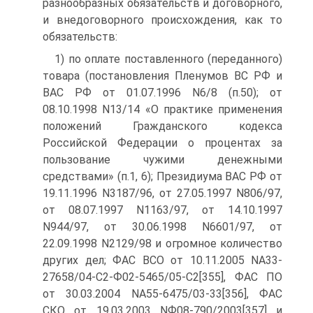
разнообразных обязательств и договорного,
и внедоговорного происхождения, как то
обязательств:
1) по оплате поставленного (переданного)
товара (постановления Пленумов ВС РФ и
ВАС РФ от 01.07.1996 N6/8 (п.50); от
08.10.1998 N13/14 «О практике применения
положений Гражданского кодекса
Российской Федерации о процентах за
пользование чужими денежными
средствами» (п.1, 6); Президиума ВАС РФ от
19.11.1996 N3187/96, от 27.05.1997 N806/97,
от 08.07.1997 N1163/97, от 14.10.1997
N944/97, от 30.06.1998 N6601/97, от
22.09.1998 N2129/98 и огромное количество
других дел; ФАС ВСО от 10.11.2005 NА33-
27658/04-С2-Ф02-5465/05-С2[355], ФАС ПО
от 30.03.2004 NА55-6475/03-33[356], ФАС
СКО от 19.03.2003 NФ08-790/2003[357] и