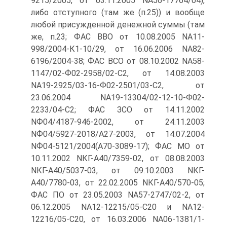
9215/2005, от 03.11.2005 NА56-17764/04),
либо отступного (там же (п.25)) и вообще
любой присужденной денежной суммы (там
же, п.23; ФАС ВВО от 10.08.2005 NА11-
998/2004-К1-10/29, от 16.06.2006 NА82-
6196/2004-38; ФАС ВСО от 08.10.2002 NА58-
1147/02-Ф02-2958/02-С2, от 14.08.2003
NА19-2925/03-16-Ф02-2501/03-С2, от
23.06.2004 NА19-13304/02-12-10-Ф02-
2233/04-С2; ФАС ЗСО от 14.11.2002
NФ04/4187-946-2002, от 24.11.2003
NФ04/5927-2018/А27-2003, от 14.07.2004
NФ04-5121/2004(А70-3089-17); ФАС МО от
10.11.2002 NКГ-А40/7359-02, от 08.08.2003
NКГ-А40/5037-03, от 09.10.2003 NКГ-
А40/7780-03, от 22.02.2005 NКГ-А40/570-05;
ФАС ПО от 23.05.2003 NА57-2747/02-2, от
06.12.2005 NА12-12215/05-С20 и NА12-
12216/05-С20, от 16.03.2006 NА06-1381/1-