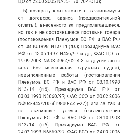
ЦО от 22.03.2005 NА35-1701/04-С13);
5) возврату контрагенту, отказавшемуся
от договора, аванса (предварительной
оплаты), внесенного за предполагавшиеся,
но так и не состоявшиеся поставки товара
(постановления Пленумов ВС РФ и ВАС РФ
от 08.10.1998 N13/14 (п.6); Президиума ВАС
РФ от 13.05.1997 N456/97 и др.; ФАС ЦО от
19.09.2003 NА08-4964/02-4-3 и другие акты
всех без исключения окружных судов),
невыполненные работы (постановления
Пленумов ВС РФ и ВАС РФ от 08.10.1998
N13/14 (п.6); Президиума ВАС РФ от
03.03.1998 N3860/97; ФАС ЗСО от 20.02.2006
NФ04-445/2006(19800-А45-22)) или за так и
не оказанные услуги (постановления
Пленумов ВС РФ и ВАС РФ от 08.10.1998
N13/14 (п.6); Президиума ВАС РФ от
24.02.1998 N6569/97; ФАС ВСО от 24.03.2006