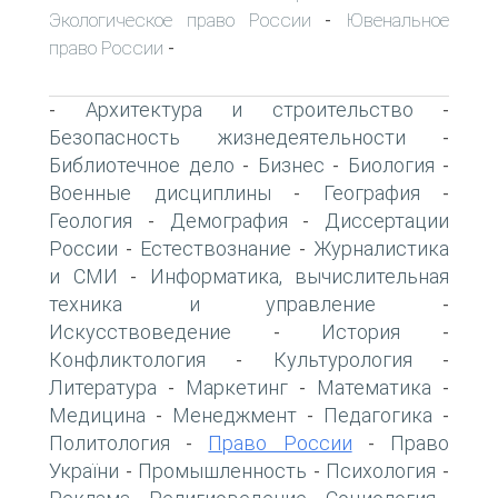
Экологическое право России
Ювенальное
-
право России
-
Архитектура и строительство
-
-
Безопасность жизнедеятельности
-
Библиотечное дело
Бизнес
Биология
-
-
-
Военные дисциплины
География
-
-
Геология
Демография
Диссертации
-
-
России
Естествознание
Журналистика
-
-
и СМИ
Информатика, вычислительная
-
техника и управление
-
Искусствоведение
История
-
-
Конфликтология
Культурология
-
-
Литература
Маркетинг
Математика
-
-
-
Медицина
Менеджмент
Педагогика
-
-
-
Политология
Право России
Право
-
-
України
Промышленность
Психология
-
-
-