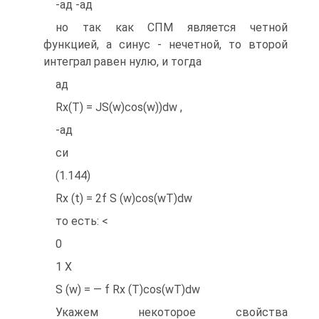
-ад -ад
но так как СПМ является четной
функцией, а синус - нечетной, то второй
интеграл равен нулю, и тогда
ад
Rx(T) = JS(w)cos(w))dw ,
-ад
си
(1.144)
Rx (t) = 2f S (w)cos(wT)dw
то есть: <
0
1 X
S (w) = — f Rx (T)cos(wT)dw
Укажем некоторое свойства