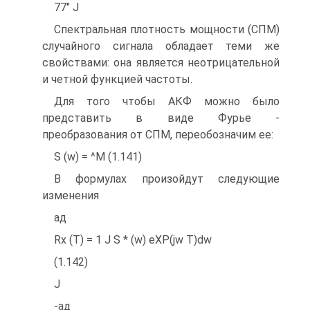
77" J
Спектральная плотность мощности (СПМ)
случайного сигнала обладает теми же
свойствами: она является неотрицательной
и четной функцией частоты.
Для того чтобы АКФ можно было
представить в виде Фурье -
преобразования от СПМ, переобозначим ее:
S (w) = ^М (1.141)
В формулах произойдут следующие
изменения
ад
Rx (T) = 1 J S * (w) eXP(jw T)dw
(1.142)
J
-ад