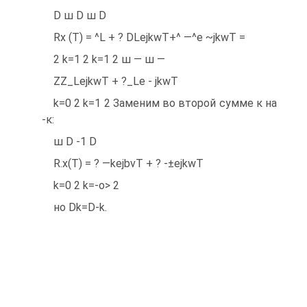
D ш D ш D
Rx (T) = ^L + ? DLejkwT+^ —^e ~jkwT =
2 k=1 2 k=1 2 ш — ш —
ZZ_LejkwT + ?_Le - jkwT
k=0 2 k=1 2 Заменим во второй сумме к на
-к:
ш D -1 D
R.x(T) = ? —kejbvT + ? -±ejkwT
k=0 2 k=-o> 2
но Dk=D-k.