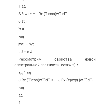
1 ад
S *(w) = — | Rx (T)cos(wT)dT.
0 tt j
'x л
-ад
jwt . - jwt
eJ + e J
Рассмотрим свойства новой
спектральной плотности: cos(w т) =
ад 1 ад
J Rx (T)cos(wT)dT = — J Rx (т)ехр( jw T)dT-
-ад
ад
1