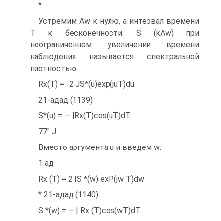
*
Устремим Aw к нулю, а интервал времени
Т к бесконечности. S (kAw) при
неограниченном увеличении времени
наблюдения называется спектральной
плотностью.
Rx(T) = -2 JS*(u)exp(juT)du
21-адад (1139)
S*(u) = — |Rx(T)cos(uT)dT.
77" J
Вместо аргумента u и введем w:
1 ад
Rx (T) = 2 IS *(w) exP(jw T)dw
* 21-адад (1140)
S *(w) = — | Rx (T)cos(wT)dT.