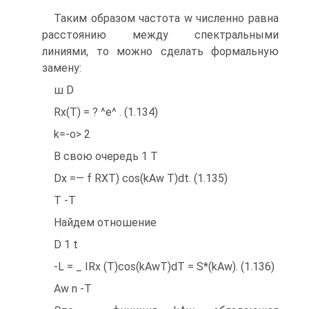
Таким образом частота w численно равна
расстоянию между спектральными
линиями, то можно сделать формальную
замену:
ш D
Rx(T) = ? ^e^ . (1.134)
k=-o> 2
В свою очередь 1 T
Dx =— f RXT) cos(kAw T)dt. (1.135)
T -T
Найдем отношение
D 1 t
-L = _ IRx (T)cos(kAwT)dT = S*(kAw). (1.136)
Aw n -T