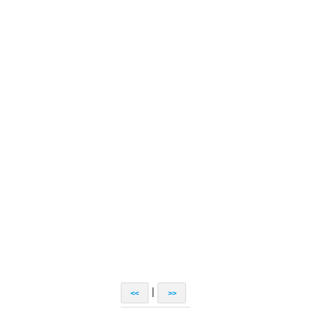
|
<<
>>