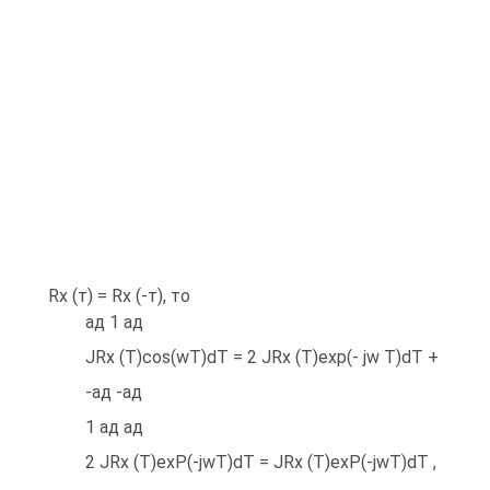
Rx (т) = Rx (-т), то
ад 1 ад
JRx (T)cos(wT)dT = 2 JRx (T)exp(- jw T)dT +
-ад -ад
1 ад ад
2 JRx (T)exP(-jwT)dT = JRx (T)exP(-jwT)dT ,