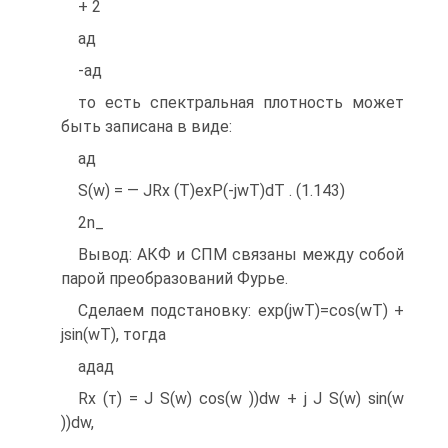
+ 2
ад
-ад
то есть спектральная плотность может
быть записана в виде:
ад
S(w) = — JRx (T)exP(-jwT)dT . (1.143)
2n_
Вывод: АКФ и СПМ связаны между собой
парой преобразований Фурье.
Сделаем подстановку: exp(jwT)=cos(wT) +
jsin(wT), тогда
адад
Rx (т) = J S(w) cos(w ))dw + j J S(w) sin(w
))dw,