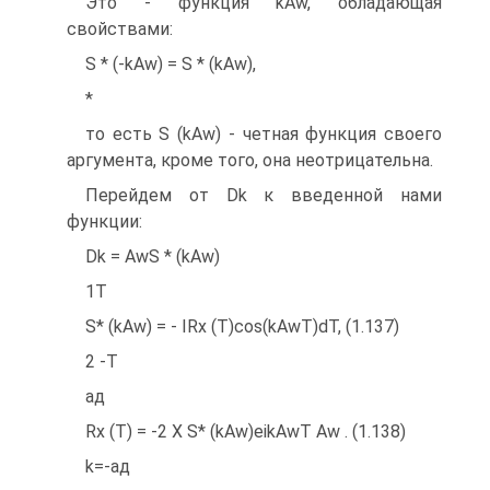
Это - функция kAw, обладающая
свойствами:
S * (-kAw) = S * (kAw),
*
то есть S (kAw) - четная функция своего
аргумента, кроме того, она неотрицательна.
Перейдем от Dk к введенной нами
функции:
Dk = AwS * (kAw)
1T
S* (kAw) = - IRx (T)cos(kAwT)dT, (1.137)
2 -T
ад
Rx (T) = -2 X S* (kAw)eikAwT Aw . (1.138)
k=-ад