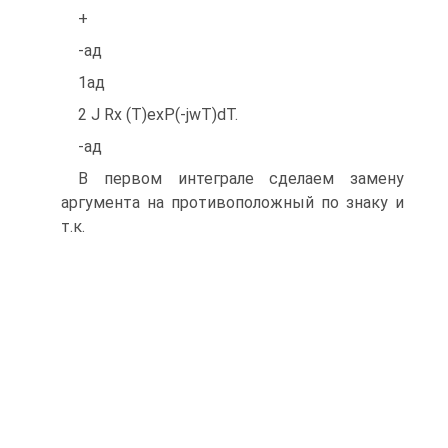
+
-ад
1ад
2 J Rx (T)exP(-jwT)dT.
-ад
В первом интеграле сделаем замену
аргумента на противоположный по знаку и
т.к.