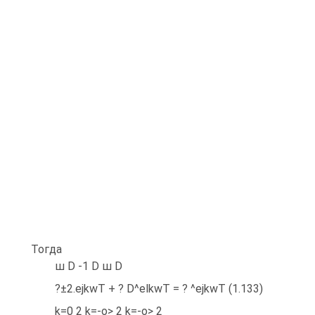
Тогда
ш D -1 D ш D
?±2.ejkwT + ? D^elkwT = ? ^ejkwT (1.133)
k=0 2 k=-o> 2 k=-o> 2