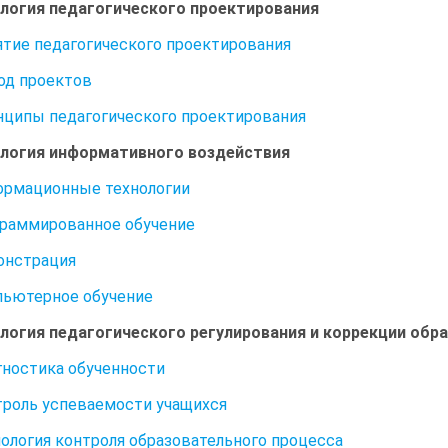
ология педагогического проектирования
нятие педагогического проектирования
тод проектов
инципы педагогического проектирования
ология информативного воздействия
ормационные технологии
граммированное обучение
онстрация
пьютерное обучение
ология педагогического регулирования и коррекции обр
агностика обученности
нтроль успеваемости учащихся
хнология контроля образовательного процесса