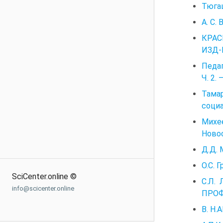
Тюгаш
А. С.
КРАС
ИЗД-В
Педаг
Ч. 2.
Тамар
социа
Михее
Новос
Д.Д.
О.С. 
SciCenter.online ©
С.Л.
info@scicenter.online
ПРОФ
В. Н