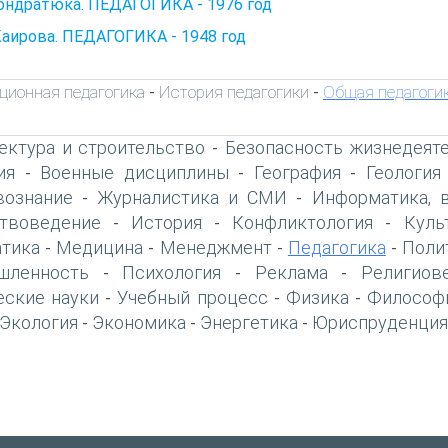
ондратюка. ПЕДАГОГИКА - 1976 год
Каирова. ПЕДАГОГИКА - 1948 год
ционная педагогика
История педагогики
Общая педагоги
-
-
ектура и строительство
Безопасность жизнедеят
-
ия
Военные дисциплины
География
Геология
-
-
-
вознание
Журналистика и СМИ
Информатика, 
-
-
твоведение
История
Конфликтология
Куль
-
-
-
тика
Медицина
Менеджмент
Педагогика
Поли
-
-
-
-
шленность
Психология
Реклама
Религиов
-
-
-
еские науки
Учебный процесс
Физика
Философ
-
-
-
Экология
Экономика
Энергетика
Юриспруденция
-
-
-