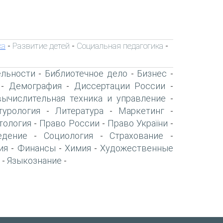
ка
Развитие детей
Социальная педагогика
-
-
-
ельности
Библиотечное дело
Бизнес
-
-
-
Демография
Диссертации России
-
-
-
вычислительная техника и управление
-
турология
Литература
Маркетинг
-
-
-
тология
Право России
Право України
-
-
-
едение
Социология
Страхование
-
-
-
ия
Финансы
Химия
Художественные
-
-
-
Языкознание
-
-