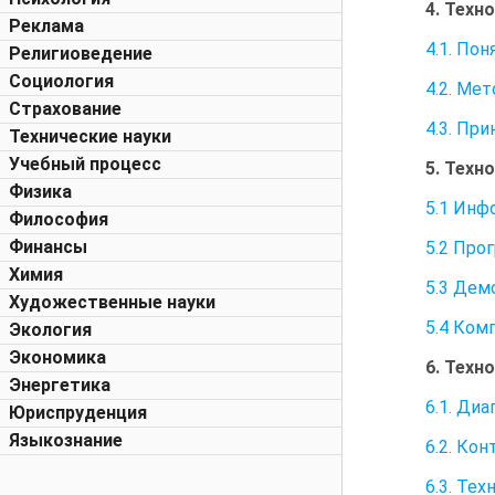
4. Техн
Реклама
4.1. По
Религиоведение
Социология
4.2. Ме
Страхование
4.3. Пр
Технические науки
Учебный процесс
5. Техн
Физика
5.1 Инф
Философия
Финансы
5.2 Про
Химия
5.3 Дем
Художественные науки
5.4 Ком
Экология
Экономика
6. Техн
Энергетика
6.1. Ди
Юриспруденция
Языкознание
6.2. Ко
6.3. Те