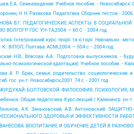
ев Е.А.. Семьеведение: Учебное пособие. - Новосибирск: 
 Воронин, Н. Н. Разикова. Педагогика. Сборник тестов - 2006
НОВА В.Г.. ПЕДАГОГИЧЕСКИЕ АСПЕКТЫ В СОЦИАЛЬНОЙ 
О ВОЛГОГР. ГОС. УН-ТА,2004. — 60 С. - 2004 год
огіка. Інтегрований курс теорії та історії: Навчально- мето
 — К.: ВІПОЛ; Полтава: АСМІ,2004. — 504 с. - 2004 год
ская Н.В., Власова А.А.. Подготовка выпускников - бу
льно-психологической адаптации): Учебное пособие. - Калини
ва А. Р.. Брак, семья, родительство: социологические 
иб. гос. ун-т. Новосибирск,2001. 74 с. - 2001 год
 МОРДУХАЙ-БОЛТОВСКОЙ. ФИЛОСОФИЯ, ПСИХОЛОГИЯ, МА
Гребенюк. Общая педагогика: Курс лекций / Калинингр. ун-т. 
 Леньков, А.К. Зиньковский, А.В. Антоновский. ЗАЩ
ЕССИОНАЛЬНОГО ЗДОРОВЬЯ И ЭФФЕКТИВНОСТИ РАБОТЫ
.АВАНЕСОВА. ВОСПИТАНИЕ И ОБУЧЕНИЕ ДЕТЕЙ В РАЗНОВОЗ