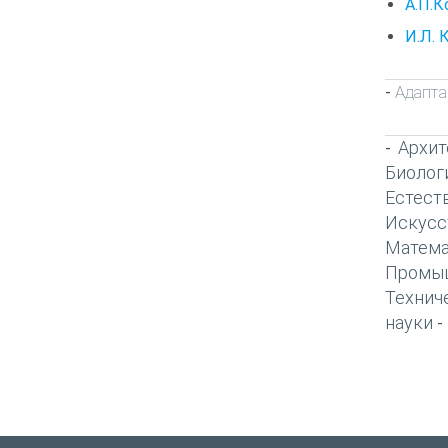
А.П.К
И.Л. 
Адапта
-
Архит
-
Биолог
Естест
Искусс
Матема
Промы
Технич
науки
-