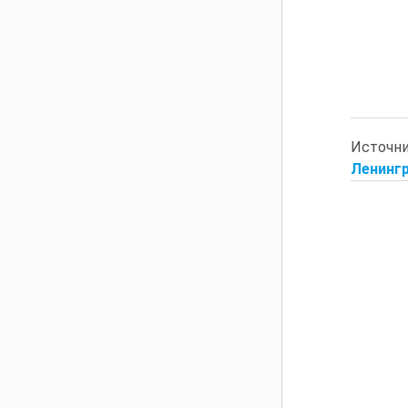
Источн
Ленингр