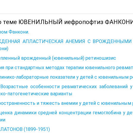
о теме ЮВЕНИЛЬНЫЙ иефропофтиз ФАНКОНИ
ром Фанкони.
ДЕННАЯ АПЛАСТИЧЕСКАЯ АНЕМИЯ C ВРОЖДЕННЫМИ А
они)
епленный врожденный (ювенильный) ретиношизис
я при стандартных методах терапии ювенильного ревмат
Клинико-лабораторные показатели у детей с ювенильным
4. Возрастные особенности ревматических заболеваний 
ико-патогенетические варианты
ространенность и тяжесть анемии у детей с ювенильны
Оценка динамики средней концентрации гемоглобина у д
пии
ПЛАТОНОВ (1899-1951)