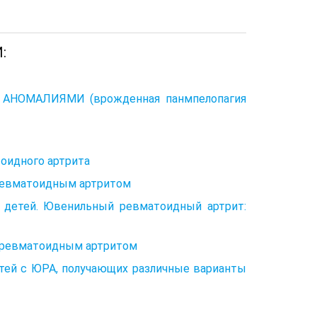
:
НОМАЛИЯМИ (врожденная панмпелопагия
оидного артрита
 ревматоидным артритом
у детей. Ювенильный ревматоидный артрит:
м ревматоидным артритом
етей с ЮРА, получающих различные варианты