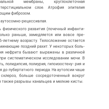
зальной мембраны, круглокле­точная
терстициальном слое. Атро­фия эпителия
ующим фиброзом.
 аутосомно-рецессивпая.
ь физического развития (почечный инфанти­
колько раньше, замедляется или вовсе пре­
6-летнему возрасту. Телосложение остается
минающие поздний рахит. У некоторых боль­
ения нефрита бывают выражены в различной
 при систематическом исследовании мочи. В
, полидипсия, полиурия, гипоизостену- рия и
 до пубертатного периода. На ауто­псии чаше
 склероз, больше сосредоточенный во­круг
 также разрывы канальцев и мелкие ки­сты.