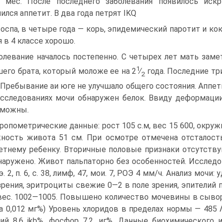
 мес. После последнего заболевания появилось искри
ился аппетит. В два года петрят IKQ
 оспа, в четыре года — корь, эпидемический паротит и к
я в 4 классе хорошо.
олевание началось постепенно. C четырех лет мать заме­
1
его брата, ко­торый моложе ее на 2
∕
года. Последние тр
2
. Пребывание аи юге не улуч­шало общего состояния. Апп
сследованиях мочи обнаружен белок. Ввиду деформации
зможны.
ропометрические данные: рост 105 с.м, вес 15 600, окруж­
ность живота 51 см. При осмотре отмечена отсталост
етнему ребенку. Вторичные половые при­знаки отсутству
наружено. Живот пальпаторно без особенностей. Исследован
э. 2, п. 6, с. 38, лимф, 47, мои. 7, РОЭ 4 мм/ч. Анализ мочи
зрения, эритроциты свежие 0—2 в поле зрения, эпителий п
вес. 1002—1005. Повышено количество моче­вины в сывор
а 0,012 мг%) Уровень хлоридов в пределах нормы — 485 
ий 8,6 jkb%, фосфор 7,2 .иг%. Данные биохимического