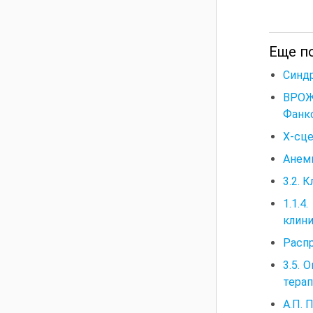
Еще п
Синд
ВРОЖ
Фанк
Х-сц
Анеми
3.2. 
1.1.
клин
Расп
3.5. 
тера
А.П. 