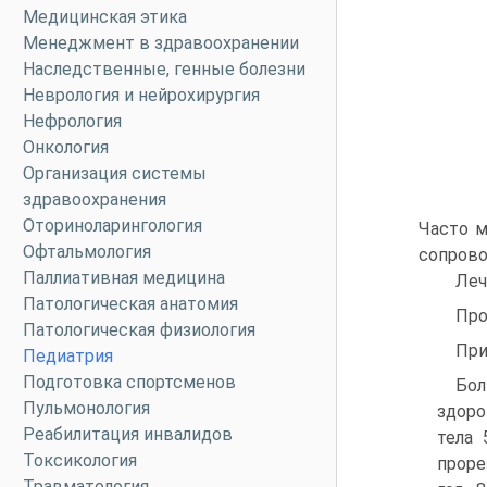
Медицинская этика
Менеджмент в здравоохранении
Наследственные, генные болезни
Неврология и нейрохирургия
Нефрология
Онкология
Организация системы
здравоохранения
Оториноларингология
Часто м
Офтальмология
сопрово
Паллиативная медицина
Леч
Патологическая анатомия
Про
Патологическая физиология
При
Педиатрия
Подготовка спортсменов
Бол
Пульмонология
здоро
Реабилитация инвалидов
тела 
Токсикология
проре
Травматология