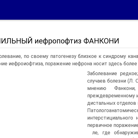
ИЛЬНЫЙ иефропофтиз ФАНКОНИ
олевание, по своему патогенезу близкое к син­дрому кан
ние иефроиофтиза, поражение нефрона но­сит здесь более
Заболе­вание редко
случаев болезни (Л. О
мнению Фанкони,
преждевременному и
дистальных отде­лов
Па­тологоанатомичес
интерстициального 
первичное поражение 
ле, где обнаружи