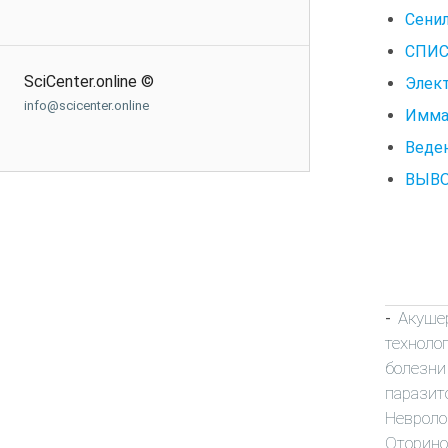
Сени
СПИС
SciCenter.online ©
Элек
info@scicenter.online
Имма
Веден
ВЫВ
Акуше
-
техноло
болезни
паразит
Неврол
Оторино