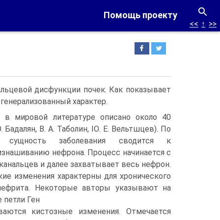
Помощь проекту
<<
↑
>>
альцевой дисфункции почек. Как показы­вает
 генерализованный характер.
е; в мировой литературе описано около 40
. Бадалян, В. А. Таболин, ΙΟ. Е. Вельтшцев). По
 сущность заболевания сводится к
знашива­нию нефрона. Процесс начинается с
 канальцев и далее захватывает весь нефрон.
кие изменения характерны для хро­нического
нефрита. Некоторые ав­торы указывают на
петли Ген­
ваются кистозные изменения. Отме­чается