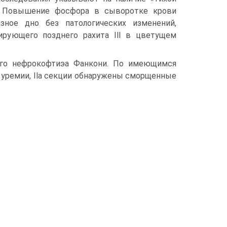
ы. Повышение фосфора в сыворотке крови
азное дно без патологических изменений,
ирующего позднего рахита Ill в цветущем
ого нефрокофтиэа Фанкони. По имеющимся
т уремии, Ila секции об­наружены сморщенные