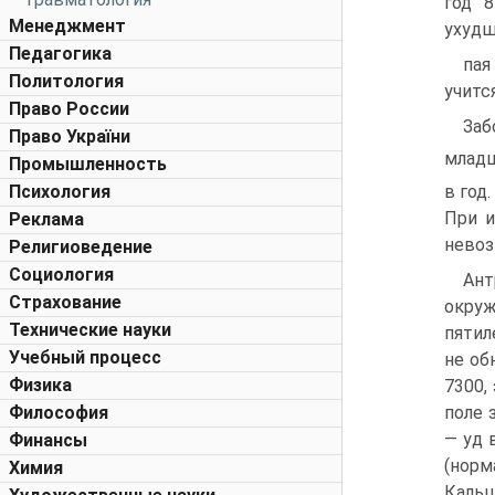
год 8
Менеджмент
ухудш
Педагогика
пая
Политология
учитс
Право России
Заб
Право України
младш
Промышленность
в год
Психология
При и
Реклама
нево
Религиоведение
Социология
Ант
Страхование
окруж
Технические науки
пятил
Учебный процесс
не об
Физика
7300, 
поле 
Философия
— уд 
Финансы
(норм
Химия
Кальц