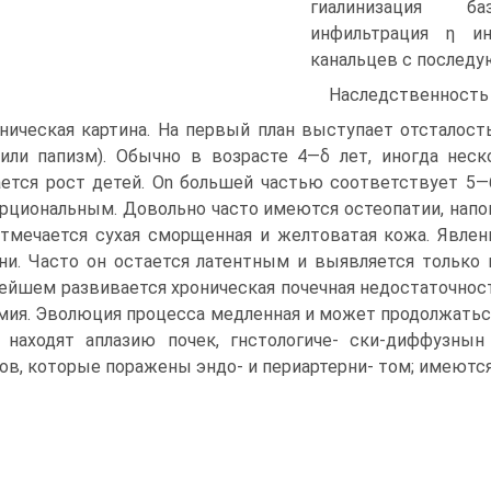
гиалинизация ба
инфильтрация η ин
канальцев с послед
Наследственность
ническая картина. На первый план выступает отсталост
или папизм). Обычно в возрасте 4—δ лет, ино­гда нес
ется рост детей. On большей частью соответ­ствует 5—
рциональным. Довольно часто имеются остеопа­тии, напо
тмечается сухая сморщенная и желтоватая ко­жа. Явл
ни. Часто он остается латентным и выявляется только
ейшем развивается хроническая почечная не­достаточность
мия. Эволюция процесса медленная и мо­жет продолжаться
 находят аплазию почек, гнстологиче- ски-диффузнын
ов, которые поражены эндо- и периартерни- том; имеются