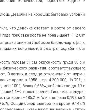
вление конечно­стей, перестала ходить и
ок­люш. Девочка из хороших бытовых условий;
тила, что девочка отстает в росте от своего
и года прибавка роста не превышает 1—2 Cjm
етит резко снижен Любимое блю­до-картофель.
 нижних конечностей быстрая ходьба и бег
ность головы 51 см, окружность груди 58 с.и,
ь физического развития, соответствующего
ют. В легких и сердце отклонений от нормы
ие крови в 1958 г. эр. 4 200 000, Ilb 70%, л
: уд. вес 1002, бе­лок 0,66‰, лейкоцитов до 10 в
лоский 1—2 в поле зрения. Гипо- изостенурия
отке крови—185,2 мг% и инднкапа 0,198 мг%
Λte%, Общий белок сыворотки крови 9,14 е%
 исследования указывают на наличие «тихой