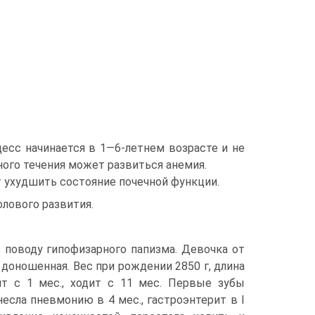
есс начинается в 1—6-летнем возрасте и не
ного течения может развиться ане­мия.
 ухудшить состояние почечной функции.
лового развития.
по поводу гипофизарного папизма. Девочка от
 доношенная. Вес при рождении 2850 г, длина
жит с 1 мес., ходит с 11 мес. Первые зубы
несла пневмонию в 4 мес., гастроэнтерит в I