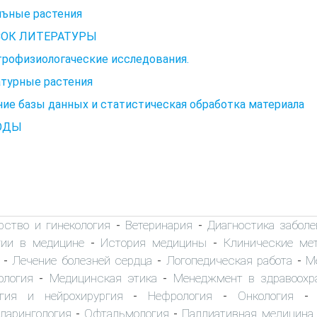
лъные растения
ОК ЛИТЕРАТУРЫ
трофизиологаческие исследования.
турные растения
ие базы данных и статистическая обработка материала
ОДЫ
рство и гинекология
Ветеринария
Диагностика заболе
-
-
гии в медицине
История медицины
Клинические ме
-
-
Лечение болезней сердца
Логопедическая работа
М
-
-
-
ология
Медицинская этика
Менеджмент в здравоохр
-
-
огия и нейрохирургия
Нефрология
Онкология
-
-
ларингология
Офтальмология
Паллиативная медицина
-
-