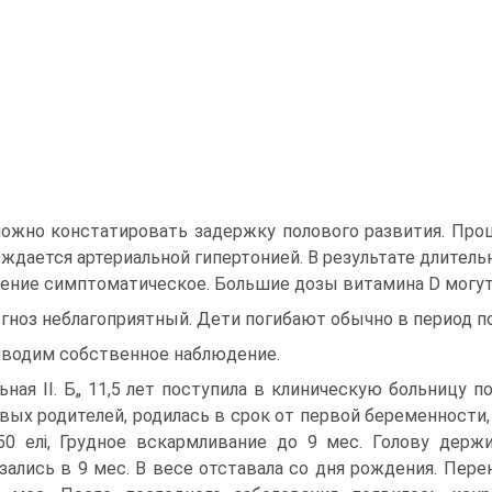
ожно констатировать задержку полового развития. Проц
ждается артериальной гипертонией. В ре­зультате длитель
ение симптоматическое. Большие дозы витами­на D могут
гноз неблагоприятный. Дети погибают обычно в период по
водим собственное наблюдение.
ьная II. Б„ 11,5 лет поступила в клиническую больницу 
вых роди­телей, родилась в срок от первой беременности,
50 елі, Грудное вскармлива­ние до 9 мес. Голову дер
зались в 9 мес. В весе отставала со дня рождения. Пере