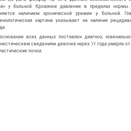
ии» у больной. Кровяное дав­ление в пределах норм
няется наличием хронической уремии у больной. Гл
енологическая картина указывает на наличие рецидив
де.
основании всех данных поставлен диагноз; ювенильн
нестическвм све­дениям девочка через ‘/г года умерла о
ластические почки.