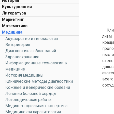
История
Культурология
Литература
Маркетинг
Математика
Кли
Медицина
лизм 
Акушерство и гинекология
краща
Ветеринария
пропо
Диагностика заболеваний
ных о
Здравоохранение
степе
Информационные технологии в
дальн
медицине
азоте
История медицины
всего
Клинические методы диагностики
сосуд
Кожные и венерические болезни
Лечение болезней сердца
Логопедическая работа
Медико-социальная экспертиза
Медицинская паразитология