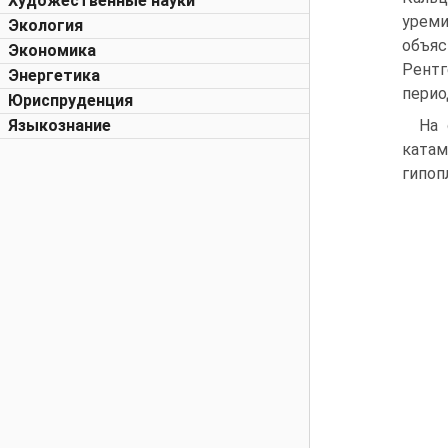
Художественные науки
урем
Экология
объяс
Экономика
Рентг
Энергетика
перио
Юриспруденция
На 
Языкознание
катам
гипоп