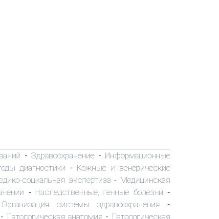
ваний
Здравоохранение
Информационные
-
-
тоды диагностики
Кожные и венерические
-
едико-социальная экспертиза
Медицинская
-
анении
Наследственные, генные болезни
-
-
Организация системы здравоохранения
-
-
Патологическая анатомия
Патологическая
-
-