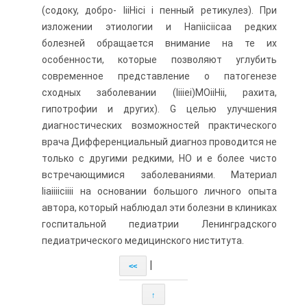
(содоку, добро- IiiHici і пенный ретикулез). При
изложении этиологии и Haniiciicaa редких
болезней обращается внимание на те их
особенности, которые позволяют углубить
современное представление о патогенезе
сходных за­болевании (Iiiiei)MOiiHii, рахита,
гипотрофии и дру­гих). G целью улучшения
диагностических возмож­ностей практического
врача Дифференциальный диаг­ноз проводится не
только с другими редкими, HO и е более чисто
встречающимися заболеваниями. Мате­риал
Iiaiiiiciiii на основании большого личного опыта
автора, который наблюдал эти болезни в клиниках
госпитальной педиатрии Ленинградского
педиатриче­ского медицинского ниститута.
|
<<
↑