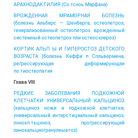
АРАХНОДАКТИЛИЯ (Со.тсноь Марфана)
ВРОЖДЕННАЯ МРАМОРНАЯ БОЛЕЗНЬ
(болезнь Альберс — Шенберга, остеопетроз,
генерализованный остеопетроз. врожденный
системный остеопетроз пли остеосклероз)
КОРТИК АЛЬП Ы И ГИПЕРОСТОЗ ДЕТСКОГО
ВОЗРАСТА (болезнь Кеффи п Спльвермена,
регрессирующая деформирующая
по.тиостеопатия
Глава VIIl
РЕДКИЕ ЗАБОЛЕВАНИЯ ПОДКОЖНОЙ
КЛЕТЧАТКИ УНИВЕРСАЛЬНЫЙ КАЛЬЦИНОЗ
(кальциноз ножи и подкожной клетчатки,
универсальный интерстициальный кальциноз,
лннокп.тьцнноз, прогрессирующий
линокальциогранулеыатоз)