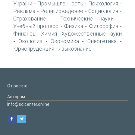
України
Промышленность
Психология
-
-
-
Реклама
Религиоведение
Социология
-
-
-
Страхование
Технические науки
-
-
Учебный процесс
Физика
Философия
-
-
-
Финансы
Химия
Художественные науки
-
-
Экология
Экономика
Энергетика
-
-
-
-
Юриспруденция
Языкознание
-
-
О проекте
Авторам
info@scicenter.online