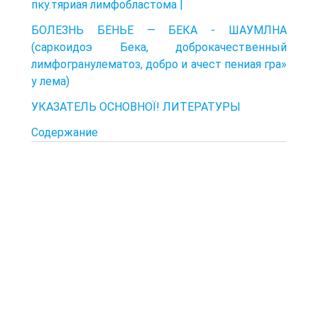
пку.тяриая лимфобластома |
БОЛЕЗНЬ БЕНЬЕ — БЕКА - ШАУМЛНА
(саркоидоэ Бека, доброкачественный
лимфогранулематоз, добро и ачест пениая гра»
у лема)
УКАЗАТЕЛЬ ОСНОВНОЇ! ЛИТЕРАТУРЫ
Содержание