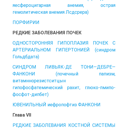
яесфероцигарная анемия, острая
гемолитическая анемия Лсдсрера)
ПОРФИРИИ
РЕДКИЕ ЗАБОЛЕВАНИЯ ПОЧЕК
ОДНОСТОРОННЯЯ ГИПОПЛАЗИЯ ПОЧЕК C
АРТЕРИАЛЬНОМ ГИПЕРТОНИЕЙ (синдром
Гольдбдата)
СИНДРОМ ЛИВЬЯК-ДЕ ТОНИ—ДЕБРЕ—
ФАНКОНИ (почечный папизм,
витамннорезистситцын
гипофосфатемический рахит, глюко-пмипо-
фосфот-дипбет)
ЮВЕНИЛЬНЫЙ иефропофтиз ФАНКОНИ
Глава VII
РЕДКИЕ ЗАБОЛЕВАНИЯ КОСТНОЙ СИСТЕМЫ