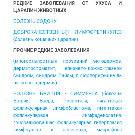
РЕДКИЕ ЗАБОЛЕВАНИЯ ОТ УКУСА И
ЦАРАПИН ЖИВОТНЫХ
БОЛЕЗНЬ СОДОКУ
ДОБРОКАЧЕСТВЕННЫ)! ЛИМФОРЕТИКУЛЕЗ
(болезнь кошачьих царапин)
ПРОЧИЕ РЕДКИЕ ЗАБОЛЕВАНИЯ
(мпогоотвпрстпын прозивний эктодермоз,
дерматостоматит, елизнето-кожно-глазнон
синдром, синдром Лайлы, п люрпорифициа ль
пы й э кто дермоз)
БОЛЕЗНЬ БРИЛЛЯ - СИММЕРСА (болезнь
Брвлля, Баера, Розенталя, гигантская
фолликулярная лимфобластома, пггаптекая
фоллнкупярвая лимфаденолатия,
генерализованная фолликулярная гиперплазия
лимфоузлов и селезенка, макрофолл