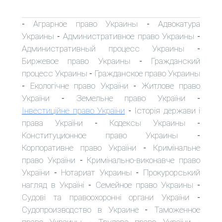
Аграрное право Украины
Адвокатура
-
-
Украины
Административное право Украины
-
-
Административный процесс Украины
-
Биржевое право Украины
Гражданский
-
процесс Украины
Гражданское право Украины
-
Екологічне право України
Житлове право
-
-
України
Земельне право України
-
-
Інвестиційне право України
Історія держави і
-
права України
Кодексы Украины
-
-
Конституционное право Украины
-
Корпоративне право України
Кримінальне
-
право України
Кримінально-виконавче право
-
України
Нотариат Украины
Прокурорський
-
-
нагляд в Україні
Семейное право Украины
-
-
Судові та правоохоронні органи України
-
Судопроизводство в Украине
Таможенное
-
право Украины
Трудове право України