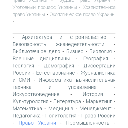
-
-
Уголовный процесс Украины
Хозяйственное
-
право Украины
Экологическое право Украины
-
-
Архитектура и строительство
-
-
Безопасность жизнедеятельности
-
Библиотечное дело
Бизнес
Биология
-
-
-
Военные дисциплины
География
-
-
Геология
Демография
Диссертации
-
-
России
Естествознание
Журналистика
-
-
и СМИ
Информатика, вычислительная
-
техника и управление
-
Искусствоведение
История
-
-
Культурология
Литература
Маркетинг
-
-
-
Математика
Медицина
Менеджмент
-
-
-
Педагогика
Политология
Право России
-
-
Право України
Промышленность
-
-
-