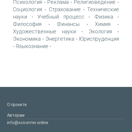
Психология
Реклама
Религиоведение
-
-
-
Социология
Страхование
Технические
-
-
науки
Учебный процесс
Физика
-
-
-
Философия
Финансы
Химия
-
-
-
Художественные науки
Экология
-
-
Экономика
Энергетика
Юриспруденция
-
-
Языкознание
-
-
О проекте
Авторам
info@scicenter.online