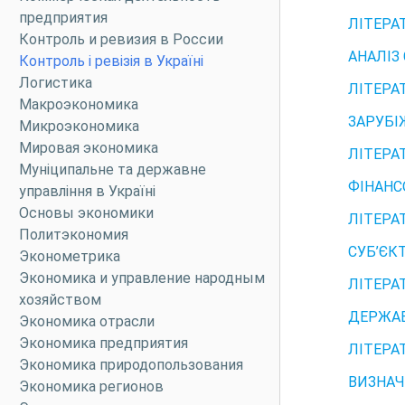
предприятия
ЛІТЕРА
Контроль и ревизия в России
АНАЛІЗ
Контроль і ревізія в Україні
Логистика
ЛІТЕРА
Макроэкономика
ЗАРУБІ
Микроэкономика
Мировая экономика
ЛІТЕРА
Муніципальне та державне
ФІНАНС
управління в Україні
Основы экономики
ЛІТЕРА
Политэкономия
СУБ’ЄК
Эконометрика
Экономика и управление народным
ЛІТЕРА
хозяйством
ДЕРЖАВ
Экономика отрасли
Экономика предприятия
ЛІТЕРА
Экономика природопользования
ВИЗНАЧ
Экономика регионов