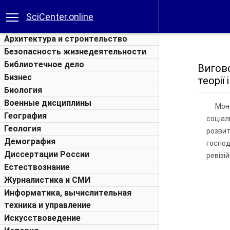
SciCenter.online
Архитектура и строительство
Безопасность жизнедеятельности
Библиотечное дело
Виговс
Бизнес
теорії
Биология
Военные дисциплины
Моно
География
соціал
Геология
розвит
Демография
госпо
Диссертации России
ревізі
Естествознание
Журналистика и СМИ
Информатика, вычислительная
техника и управление
Искусствоведение