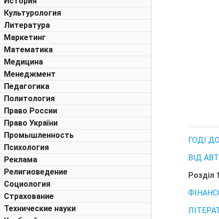
История
Культурология
Литература
Маркетинг
Математика
Медицина
Менеджмент
Педагогика
Политология
Право России
Право України
Промышленность
ГОДІ Д
Психология
ВІД АВ
Реклама
Религиоведение
Розділ 
Социология
ФІНАНС
Страхование
Технические науки
ЛІТЕРА