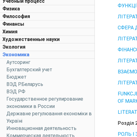
Учебный процесс
ФУНКЦІ
Физика
Философия
ЛІТЕРА
Финансы
СФЕРА 
Химия
ЛІТЕРА
Художественные науки
Экология
ФІНАНС
Экономика
ЛІТЕРА
Аутсоринг
Бухгалтерский учет
ВЗАЄМО
Бюджет
ЛІТЕРА
ВЭД Р.Беларусь
ВЭД РФ
FUNKCJ
Государственное регулирование
OF MAR
экономики в России
LITERA
Державне регулювання економіки в
Україні
Розділ 
Инновационная деятельность
РОЛЬ І
Коммерческая деятельность