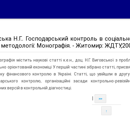
ька Н.Г.. Господарський контроль в соціальн
 і методології: Монографія. - Житомир: ЖДТУ,2006
графія містить наукові статті к.е.н., доц. Н.Г. Виговської з п
ьно орієнтованій економіці У першій частині зібрано статті, при
ку фінансового контролю в Україні. Статті, що увійшли в друг
дарського контролю, організаційні засади контрольно-ревізі
йних версій в контрольній діагностиці.
|
>>
↑