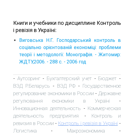
Книги и учебники по дисциплине Контроль
і ревізія в Україні:
Виговська Н.Г.. Господарський контроль в
соціально орієнтованій економіці: проблеми
теорії і методології: Монографія. - Житомир:
ЖДТУ,2006. - 288 с. - 2006 год
Аутсоринг
Бухгалтерский учет
Бюджет
-
-
-
-
ВЭД Р.Беларусь
ВЭД РФ
Государственное
-
-
регулирование экономики в России
Державне
-
регулювання економіки в Україні
-
Инновационная деятельность
Коммерческая
-
деятельность предприятия
Контроль и
-
ревизия в России
Контроль і ревізія в Україні
-
-
Логистика
Макроэкономика
-
-