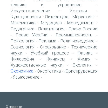
техника и управление
-
Искусствоведение
История
-
-
Культурология
Литература
Маркетинг
-
-
-
Математика
Медицина
Менеджмент
-
-
-
Педагогика
Политология
Право России
-
-
Право України
Промышленность
-
-
-
Психология
Реклама
Религиоведение
-
-
-
Социология
Страхование
Технические
-
-
науки
Учебный процесс
Физика
-
-
-
Философия
Финансы
Химия
-
-
-
Художественные науки
Экология
-
-
Экономика
Энергетика
Юриспруденция
-
-
Языкознание
-
-
О проекте