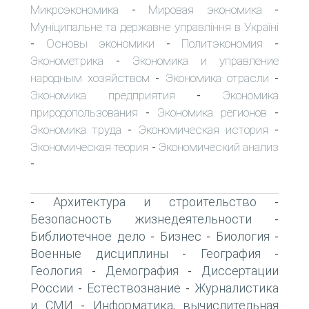
Микроэкономика
Мировая экономика
-
-
Муніципальне та державне управління в Україні
Основы экономики
Политэкономия
-
-
-
Эконометрика
Экономика и управление
-
народным хозяйством
Экономика отрасли
-
-
Экономика предприятия
Экономика
-
природопользования
Экономика регионов
-
-
Экономика труда
Экономическая история
-
-
Экономическая теория
Экономический анализ
-
-
Архитектура и строительство
-
-
Безопасность жизнедеятельности
-
Библиотечное дело
Бизнес
Биология
-
-
-
Военные дисциплины
География
-
-
Геология
Демография
Диссертации
-
-
России
Естествознание
Журналистика
-
-
и СМИ
Информатика, вычислительная
-