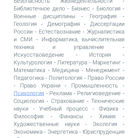
Безопасность жизнедеятельности
-
Библиотечное дело
Бизнес
Биология
-
-
-
Военные дисциплины
География
-
-
Геология
Демография
Диссертации
-
-
России
Естествознание
Журналистика
-
-
и СМИ
Информатика, вычислительная
-
техника и управление
-
Искусствоведение
История
-
-
Культурология
Литература
Маркетинг
-
-
-
Математика
Медицина
Менеджмент
-
-
-
Педагогика
Политология
Право России
-
-
Право України
Промышленность
-
-
-
Психология
Реклама
Религиоведение
-
-
-
Социология
Страхование
Технические
-
-
науки
Учебный процесс
Физика
-
-
-
Философия
Финансы
Химия
-
-
-
Художественные науки
Экология
-
-
Экономика
Энергетика
Юриспруденция
-
-