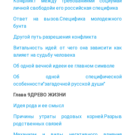
Конфликт между требованиями социумаи
личной свободойи его российская специфика
Ответ на вызов.Специфика молодежного
бунта
Другой путь разрешения конфликта
Витальность идей: от чего она зависити как
влияет на судьбу человека
Об одной вечной идееи ее главном символе
Об одной специфической
особенности"загадочной русской души"
Глава 9ДРЕВО ЖИЗНИ
Идея рода и ее смысл
Причины утраты родовых корней.Разрыв
родственных связей
Механизм и виды негативного влияния