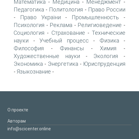
Математика
Медицина
Менеджмент
-
-
-
Педагогика
Политология
Право России
-
-
Право України
Промышленность
-
-
-
Психология
Реклама
Религиоведение
-
-
-
Социология
Страхование
Технические
-
-
науки
Учебный процесс
Физика
-
-
-
Философия
Финансы
Химия
-
-
-
Художественные науки
Экология
-
-
Экономика
Энергетика
Юриспруденция
-
-
Языкознание
-
-
О проекте
Авторам
info@scicenter.online