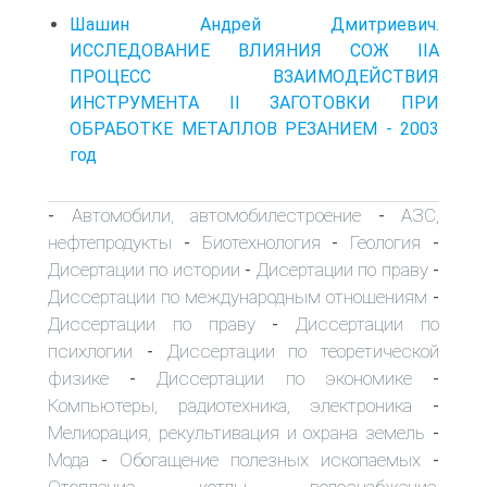
Шашин Андрей Дмитриевич.
ИССЛЕДОВАНИЕ ВЛИЯНИЯ СОЖ IIA
ПРОЦЕСС ВЗАИМОДЕЙСТВИЯ
ИНСТРУМЕНТА II ЗАГОТОВКИ ПРИ
ОБРАБОТКЕ МЕТАЛЛОВ РЕЗАНИЕМ - 2003
год
Автомобили, автомобилестроение
АЗС,
-
-
нефтепродукты
Биотехнология
Геология
-
-
-
Дисертации по истории
Дисертации по праву
-
-
Диссертации по международным отношениям
-
Диссертации по праву
Диссертации по
-
психлогии
Диссертации по теоретической
-
физике
Диссертации по экономике
-
-
Компьютеры, радиотехника, электроника
-
Мелиорация, рекультивация и охрана земель
-
Мода
Обогащение полезных ископаемых
-
-
Отопление, котлы, водоснабжение,