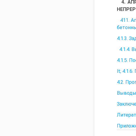
4. АП
НЕПРЕ
411. А
бетонны
4.1.3. 
4.1.4. 
4.1.5. 
lt; 4.
4.2. Пр
Выводы 
Заключ
Литера
Приложе