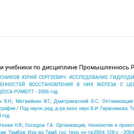
 и учебники по дисциплине Промышленнось Р
СНИКОВ ЮРИЙ СЕРГЕЕВИЧ. ИССЛЕДОВАНИЕ ГИДРОД
БЕННОСТЕЙ ВОССТАНОВЛЕНИЯ В НИХ ЖЕЛЕЗА С ЦЕ
ЕССА РОМЕЛТ - 2006 год
н В.Н., Матвейкин В.Г., Дмитриевский Б.С.. Оптимизац
рафия / Под научн. ред. д-ра экон. наук Б.И. Герасимова. Та
4 год
кова Н.В., Соседов Г.А.. Организация, технология и про
ие. Тамбов: Изд-во Тамб. гос. техн. ун-та,2004. 128 с. - 200