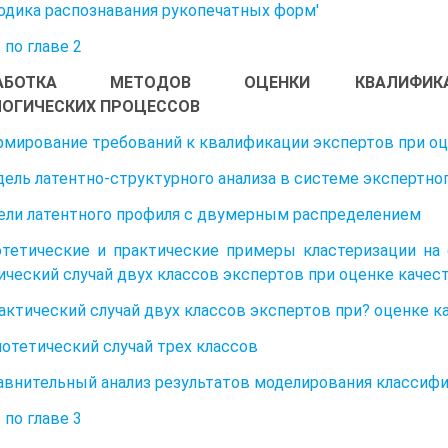
тодика распознавания рукопечатных форм'
по главе 2
АБОТКА МЕТОДОВ ОЦЕНКИ КВАЛИФИКАЦИИ Э
ЛОГИЧЕСКИХ ПРОЦЕССОВ
рмирование требований к квалификации экспертов при оц
дель латентно-структурного анализа в системе экспертн
дели латентного профиля с двумерным распределением
потетические и практические примеры кластеризации на о
ический случай двух классов экспертов при оценке каче
Практический случай двух классов экспертов при? оценке 
Гипотетический случай трех классов
Сравнительный анализ результатов моделирования класси
по главе 3