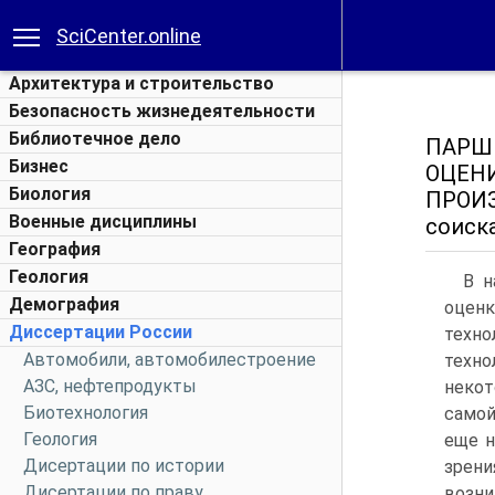
SciCenter.online
Архитектура и строительство
Безопасность жизнедеятельности
Библиотечное дело
ПАРШ
Бизнес
ОЦЕН
Биология
ПРОИ
Военные дисциплины
соиска
География
Геология
В н
Демография
оценк
Диссертации России
техно
Автомобили, автомобилестроение
техно
АЗС, нефтепродукты
некот
Биотехнология
самой
Геология
еще н
Дисертации по истории
зрени
Дисертации по праву
возни