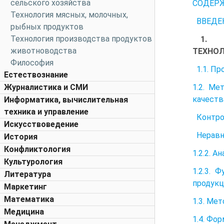
сельского хозяйства
СОДЕР
Технология мясных, молочных,
ВВЕДЕ
рыбных продуктов
Технология производства продуктов
1. С
животноводства
ТЕХНО
Философия
1.1. Пр
Естествознание
1.2. Ме
Журналистика и СМИ
качест
Информатика, вычислительная
техника и управление
Контрол
Искусствоведение
Неравн
История
Конфликтология
1.2.2. 
Культурология
1.2.3. 
Литература
продук
Маркетинг
Математика
1.3. Ме
Медицина
1.4. Фо