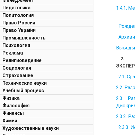
Менеджмент
Педагогика
1.4.1. 
Политология
Право России
Рожден
Право України
Архиви
Промышленность
Психология
Выводы 
Реклама
2. Р
Религиоведение
ЭКСПЕР
Социология
Страхование
2.1; Ср
Технические науки
2.2. Ра
Учебный процесс
Физика
2.3. Р
Дискрим
Философия
Финансы
2.3.2. 
Химия
2.3.3. 
Художественные науки