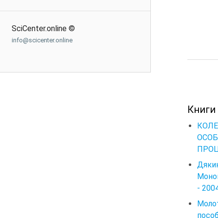
SciCenter.online ©
info@scicenter.online
Книги
КОЛЕ
ОСО
ПРОЦ
Дяки
Моног
- 200
Молот
пособ