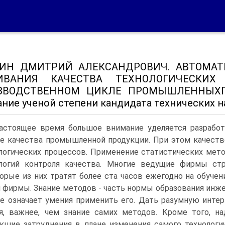
ИН ДМИТРИЙ АЛЕКСАНДРОВИЧ. АВТОМАТ
ИВАНИЯ КАЧЕСТВА ТЕХНОЛОГИЧЕСКИХ
ЗВОДСТВЕННОМ ЦИКЛЕ ПРОМЫШЛЕННЫХП
ние ученой степени кандидата технических на
астоящее время большое внимание уделяется разрабо
е качества промышленной продукции. При этом качеств
логических процессов. Применение статистических мет
логий контроля качества. Многие ведущие фирмы ст
орые из них тратят более ста часов ежегодно на обуче
 фирмы. Знание методов - часть нормы образования инже
е означает умения применить его. Дать разумную инте
я, важнее, чем знание самих методов. Кроме того, н
кшие затруднения в плане изменения самого технологи