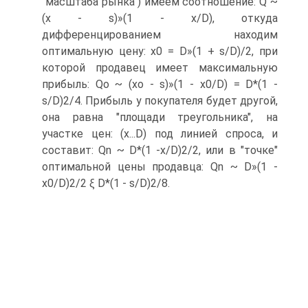
"масштаба рынка") имеем соотношение: Q ~
(х - s)»(1 - x/D), откуда
дифференцированием находим
оптимальную цену: х0 = D»(1 + s/D)/2, при
которой продавец имеет максимальную
прибыль: Qo ~ (хо - s)»(1 - x0/D) = D*(1 -
s/D)2/4. Прибыль у покупателя будет другой,
она равна "площади треугольника", на
участке цен: (x...D) под линией спроса, и
составит: Qn ~ D*(1 -x/D)2/2, или в "точке"
оптимальной цены продавца: Qn ~ D»(1 -
x0/D)2/2 ξ D*(1 - s/D)2/8.