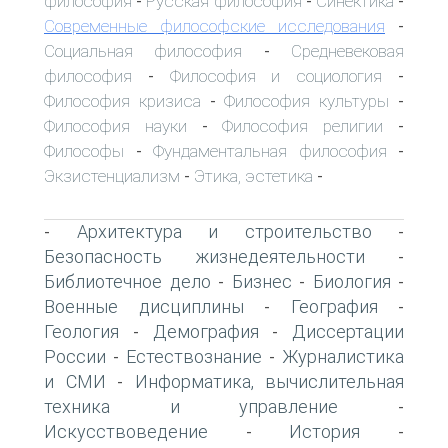
философия
Русская философия
Синектика
-
-
-
Современные философские исследования
-
Социальная философия
Средневековая
-
философия
Философия и социология
-
-
Философия кризиса
Философия культуры
-
-
Философия науки
Философия религии
-
-
Философы
Фундаментальная философия
-
-
Экзистенциализм
Этика, эстетика
-
-
Архитектура и строительство
-
-
Безопасность жизнедеятельности
-
Библиотечное дело
Бизнес
Биология
-
-
-
Военные дисциплины
География
-
-
Геология
Демография
Диссертации
-
-
России
Естествознание
Журналистика
-
-
и СМИ
Информатика, вычислительная
-
техника и управление
-
Искусствоведение
История
-
-