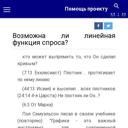
Помощь проекту
<<
↑
>>
Возможна ли линейная
функция спроса?
кто может выпрямить то, что Он сделал
кривым?
(7:13 Екклесиаст) Плотник .. протягивает
по нему линию
(44:13 Исаия) и выселил .. всех плотников
(24:14 4-я Царств) Не плотник ли Он...?
(6:3 От Марка)
Пол Самуэльсон писал в своём учебнике
(повторяю): "Графики - это важный
инструмент для современной