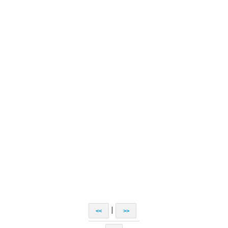
|
<<
>>