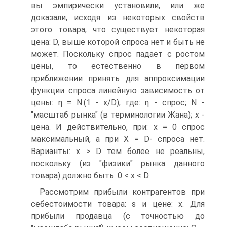
вы эмпирически установили, или же
доказали, исходя из некоторых свойств
этого товара, что существует некоторая
цена: D, выше которой спроса нет и быть не
может. Поскольку спрос падает с ростом
цены, то естественно в первом
приближении принять для аппроксимации
функции спроса линейную зависимость от
цены: η = Ν·(1 - x/D), где: η - спрос; N -
"масштаб рынка" (в терминологии Жана); х -
цена. И действительно, при: х = 0 спрос
максимальный, а при X = D- спроса нет.
Варианты: х > D тем более не реальны,
поскольку (из "физики" рынка данного
товара) должно быть: 0 < х < D.
Рассмотрим прибыли контрагентов при
себестоимости товара: s и цене: х. Для
прибыли продавца (с точностью до