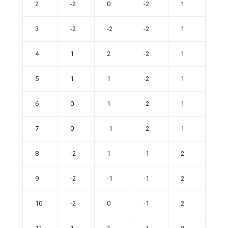
2
-2
0
-2
1
3
-2
-2
-2
1
4
1
2
-2
1
5
1
1
-2
1
6
0
1
-2
1
7
0
-1
-2
1
8
-2
1
-1
2
9
-2
-1
-1
2
10
-2
0
-1
2