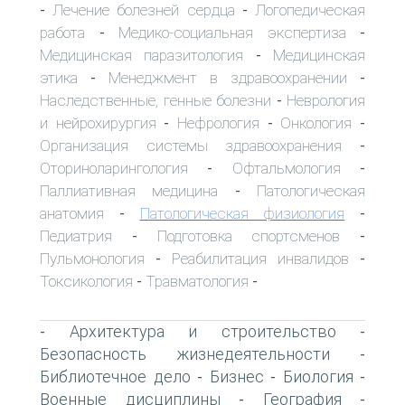
Лечение болезней сердца
Логопедическая
-
-
работа
Медико-социальная экспертиза
-
-
Медицинская паразитология
Медицинская
-
этика
Менеджмент в здравоохранении
-
-
Наследственные, генные болезни
Неврология
-
и нейрохирургия
Нефрология
Онкология
-
-
-
Организация системы здравоохранения
-
Оториноларингология
Офтальмология
-
-
Паллиативная медицина
Патологическая
-
анатомия
Патологическая физиология
-
-
Педиатрия
Подготовка спортсменов
-
-
Пульмонология
Реабилитация инвалидов
-
-
Токсикология
Травматология
-
-
Архитектура и строительство
-
-
Безопасность жизнедеятельности
-
Библиотечное дело
Бизнес
Биология
-
-
-
Военные дисциплины
География
-
-