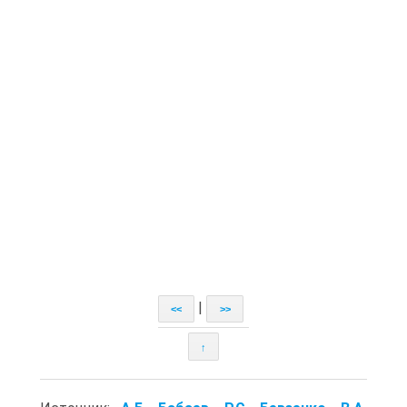
|
<<
>>
↑