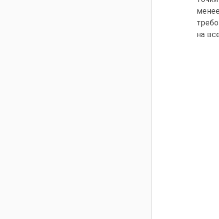
менее
требо
на вс