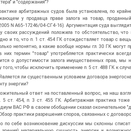
ктера" и "содержания"?
рактике арбитражных судов была установлена, по крайней
кающем у продавца праве залога на товар, проданны
.2005 N А65-17246/04-СГ4-16). Аргументация суда выгляди
у своих рассуждений положила то обстоятельство, что в 
дно и то, что п. 1 ст. 454 ГК отождествляет товар с вещь
олько непонятно, а какие вообще нормы гл. 30 ГК могут
в них термин "товар" употребляется практически всегда
ится о допустимости залога имущественных прав, мы н
у того, чтобы исключить применение п. 5 ст. 488 ГК к сл
 Является ли существенным условием договора энергосн
нту энергии?
ожительный ответ на поставленный вопрос, на наш взгляд
п. 5 ст. 454, п. 3 ст. 455 ГК. Арбитражная практика тож
диум ВАС РФ в своем обобщении сказал окончательное "да
"Обзор практики разрешения споров, связанных с договоро
о по себе возникновение дискуссии мы склонны списат
 зрения) материальную сущность энергии и возможнос