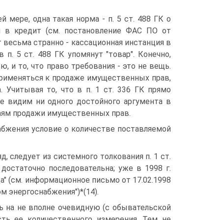
 мере, одна такая норма - п. 5 ст. 488 ГК о
й в кредит (см. постановление ФАС ПО от
т весьма странно - кассационная инстанция в
п. 5 ст. 488 ГК упомянут "товар". Конечно,
ю, и то, что право требования - это не вещь.
 применяться к продаже имущественных прав,
. Учитывая то, что в п. 1 ст. 336 ГК прямо
е видим ни одного достойного аргумента в
учаям продажи имущественных прав.
абжения условие о количестве поставляемой
, следует из системного толкования п. 1 ст.
е достаточно последовательна; уже в 1998 г.
" (см. информационное письмо от 17.02.1998
м энергоснабжения")*(14).
ь на не вполне очевидную (с обывательской
ть ее количественного измерения. Тем не