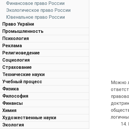
Финансовое право России
Экологическое право России
Ювенальное право России
Право України
Промышленность
Психология
Реклама
Религиоведение
Социология
Страхование
Технические науки
Учебный процесс
Можно л
Физика
ответст
Философия
правов
Финансы
доктрин
обществ
Химия
логичны
Художественные науки
14.
Экология