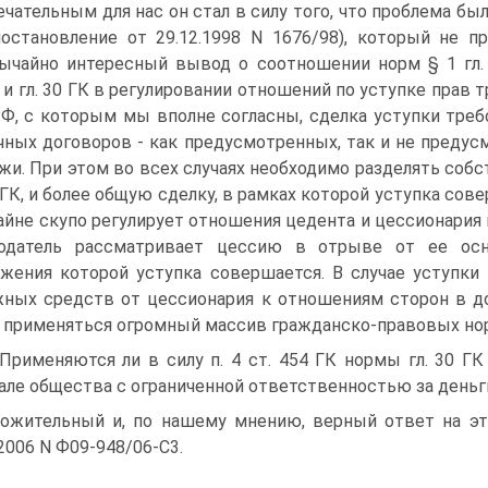
чательным для нас он стал в силу того, что проблема б
остановление от 29.12.1998 N 1676/98), который не пр
ычайно интересный вывод о соотношении норм § 1 гл. 
) и гл. 30 ГК в регулировании отношений по уступке прав
Ф, с которым мы вполне согласны, сделка уступки тре
чных договоров - как предусмотренных, так и не предусм
жи. При этом во всех случаях необходимо разделять собс
4 ГК, и более общую сделку, в рамках которой уступка сове
айне скупо регулирует отношения цедента и цессионария 
одатель рассматривает цессию в отрыве от ее осно
жения которой уступка совершается. В случае уступки 
ных средств от цессионария к отношениям сторон в до
 применяться огромный массив гражданско-правовых нор
 Применяются ли в силу п. 4 ст. 454 ГК нормы гл. 30 Г
але общества с ограниченной ответственностью за деньг
ожительный и, по нашему мнению, верный ответ на эт
.2006 N Ф09-948/06-С3.