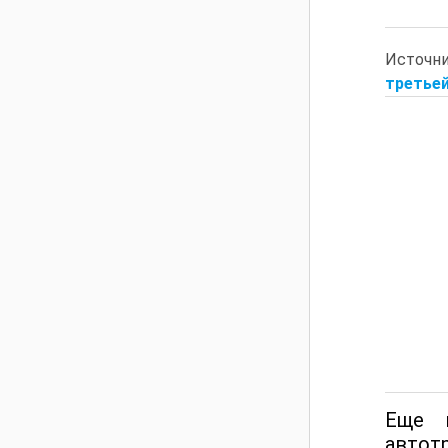
Источн
третьей
Еще 
авто