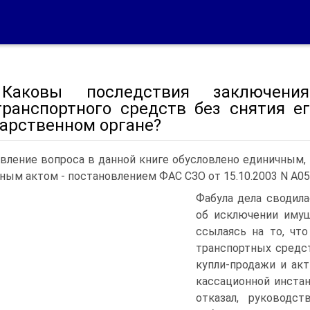
Каковы последствия заключения
транспортного средств без снятия е
дарственном органе?
вление вопроса в данной книге обусловлено единичным,
ным актом - постановлением ФАС СЗО от 15.10.2003 N А05
Фабула дела сводил
об исключении имущ
ссылаясь на то, чт
транспортных средс
купли-продажи и ак
кассационной инста
отказал, руководст