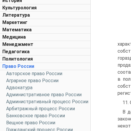
История
Культурология
Литература
Маркетинг
Математика
Медицина
хара
Менеджмент
собст
Педагогика
гораз
Политология
прода
Право России
соотв
Авторское право России
в пол
Аграрное право России
собст
Адвокатура
регис
Административное право России
Административный процесс России
11.
Арбитражный процесс России
В д
Банковское право России
закон
Вещное право России
некот
Гражданский процесс России