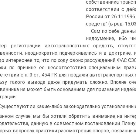
собственника трансп
соответствии с де
России от 26.11.199
средств" (в ред. 15.03
Сам по себе данны
недоумение, ибо чи
ктер регистрации автотранспортных средств, отсут
венности, неоднократно подчеркивались и в доктрине, 
до интереснее то, что по ходу своих рассуждений ФАС СЗ
жи по причине ее несоответствия специальным прав
етствии с п. 3 ст. 454 ГК для продажи автотранспортных
ьзу такого вывода даже придумать сложно. Вполне оч
венника не может быть основанием для признания неде
трации.
 Существуют ли какие-либо законодательно установленны
анном случае мы бы хотели обратить внимание на инте
одательства, данную в совместном постановлении Пленум
орых вопросах практики рассмотрения споров, связанных 