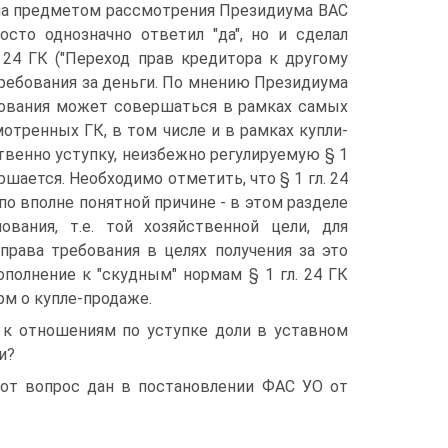
ыла предметом рассмотрения Президиума ВАС
осто однозначно ответил "да", но и сделал
24 ГК ("Переход прав кредитора к другому
 требования за деньги. По мнению Президиума
бования может совершаться в рамках самых
отренных ГК, в том числе и в рамках купли-
твенно уступку, неизбежно регулируемую § 1
ршается. Необходимо отметить, что § 1 гл. 24
по вполне понятной причине - в этом разделе
вания, т.е. той хозяйственной цели, для
права требования в целях получения за это
полнение к "скудным" нормам § 1 гл. 24 ГК
м о купле-продаже.
К к отношениям по уступке доли в уставном
и?
от вопрос дан в постановлении ФАС УО от