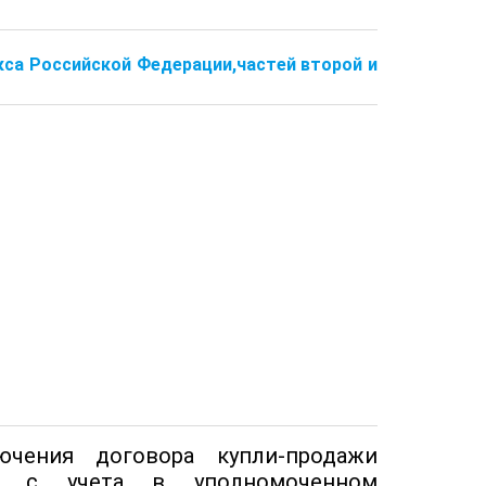
кса Российской Федерации,частей второй и
чения договора купли-продажи
го с учета в уполномоченном