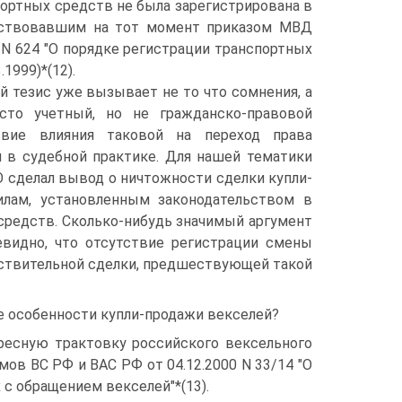
ортных средств не была зарегистрирована в
йствовавшим на тот момент приказом МВД
6 N 624 "О порядке регистрации транспортных
.1999)*(12).
й тезис уже вызывает не то что сомнения, а
сто учетный, но не гражданско-правовой
ствие влияния таковой на переход права
и в судебной практике. Для нашей тематики
О сделал вывод о ничтожности сделки купли-
илам, установленным законодательством в
 средств. Сколько-нибудь значимый аргумент
евидно, что отсутствие регистрации смены
йствительной сделки, предшествующей такой
е особенности купли-продажи векселей?
ресную трактовку российского вексельного
ов ВС РФ и ВАС РФ от 04.12.2000 N 33/14 "О
с обращением векселей"*(13).