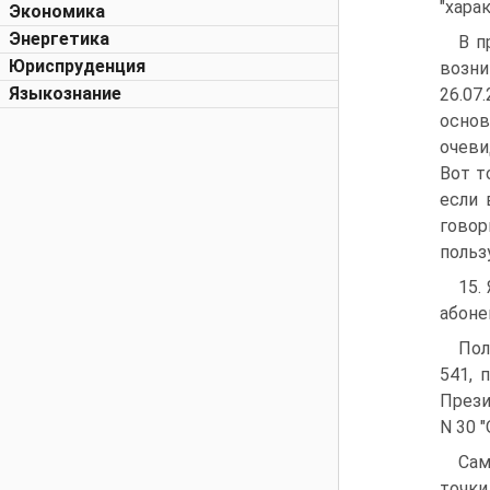
"хара
Экономика
Энергетика
В п
Юриспруденция
возни
Языкознание
26.07
основ
очеви
Вот т
если 
говор
польз
15.
абоне
Пол
541, 
Прези
N 30 
Сам
точки