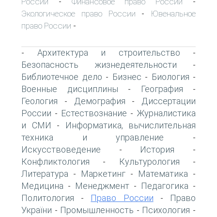
России
Финансовое право России
-
-
Экологическое право России
Ювенальное
-
право России
-
Архитектура и строительство
-
-
Безопасность жизнедеятельности
-
Библиотечное дело
Бизнес
Биология
-
-
-
Военные дисциплины
География
-
-
Геология
Демография
Диссертации
-
-
России
Естествознание
Журналистика
-
-
и СМИ
Информатика, вычислительная
-
техника и управление
-
Искусствоведение
История
-
-
Конфликтология
Культурология
-
-
Литература
Маркетинг
Математика
-
-
-
Медицина
Менеджмент
Педагогика
-
-
-
Политология
Право России
Право
-
-
України
Промышленность
Психология
-
-
-