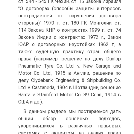
ст. 544 - 545 ГК Чехии, ст. 15 Закона Израиля
"О договорах (способы защиты интересов
пострадавшей от нарушения договора
стороны)" 1970 г., ст. 180 ГК Монголии, ст.
114 Закона КНР о контрактах 1999 г., ст. 74
Закона Индии о контрактах 1972 г., Закон
ЮАР о договорных неустойках 1962 г., а
также судебную практику стран общего
права (например, решение по делу Dunlop
Pneumatic Tyre Co. Ltd. v. New Garage and
Motor Co. Ltd., 1915 в Англии, решение по
делу Clydebank Engineering & Shipbuilding Co.
Ltd. v. Castaneda, 1904 в Шотландии, решение
Banta v. Stamford Motor Co. 89 Conn., 1914 в
США и др.).
В данном разделе мы постараемся дать
общий обзор основных подходов,
укоренившихся в различных правовых
системах с акцентом на анализ права