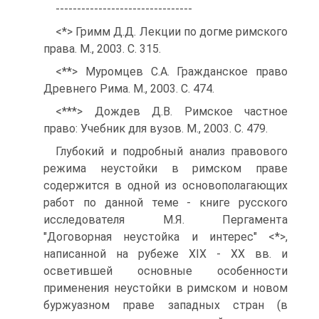
--------------------------------
<*> Гримм Д.Д. Лекции по догме римского
права. М., 2003. С. 315.
<**> Муромцев С.А. Гражданское право
Древнего Рима. М., 2003. С. 474.
<***> Дождев Д.В. Римское частное
право: Учебник для вузов. М., 2003. С. 479.
Глубокий и подробный анализ правового
режима неустойки в римском праве
содержится в одной из основополагающих
работ по данной теме - книге русского
исследователя М.Я. Пергамента
"Договорная неустойка и интерес" <*>,
написанной на рубеже XIX - XX вв. и
осветившей основные особенности
применения неустойки в римском и новом
буржуазном праве западных стран (в