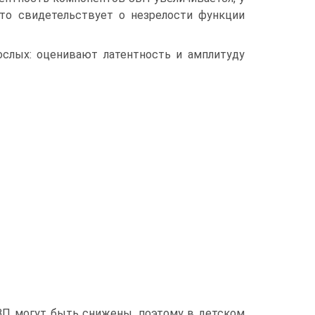
что свидетельствует о незрелости функции
рослых: оценивают латентность и амплитуду
ЗВП могут быть снижены, поэтому в детском