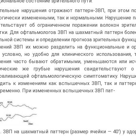
иональное состояние зрительного пути.
тельные нарушения отражают паттерн-ЗВП, при этом п
огически измененными, так и нормальными. Нарушение 
тельствует об ограниченном поражении волокон зрител
тки. Для офтальмологов ЗВП на шахматный паттерн бол
льной системы и определении прогноза зрительных функц
ений ЗВП их можно разделить на функциональные и ор
 условно, но удобно для клинического использования
ения часто бывают обратимыми, уменьшаются или исче
нические же грубые нарушения свидетельствуют о п
овливающей офтальмологическую симптоматику. Наруше
дить к изменениям как вспышечных ЗВП, так и паттер
ременно. При измененных вспышечных ЗВП пат-
6. ЗВП на шахматный паттерн (размер ячейки — 40') у здо