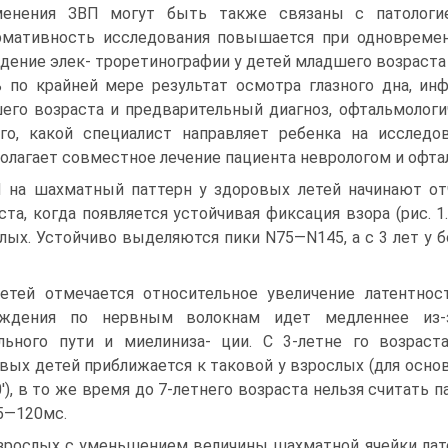
енения ЗВП могут быть также связаны с патологие
мативность исследования повышается при одновременн
дение элек- троретинографии у детей младшего возраста
 по крайней мере результат осмотра глазного дна, ин
его возраста и предварительный диагноз, офтальмологи
го, какой специалист направляет ребенка на исследо
олагает совместное лечение пациента неврологом и офта
 на шахматный паттерн у здоровых летей начинают от
ста, когда появляется устойчивая фиксация взора (рис. 1
лых. Устойчиво выделяются пики N75—N145, а с 3 лет у
етей отмечается относительное увеличение латентнос
уждения по нервным волокнам идет медленнее из-з
льного пути и миелиниза- ции. С 3-летне го возраст
вых детей приближается к таковой у взрослых (для основ
'), в то же время до 7-летнего возраста нельзя считать 
5—120мс.
зрослых с уменьшением величины шахматной ячейки лат