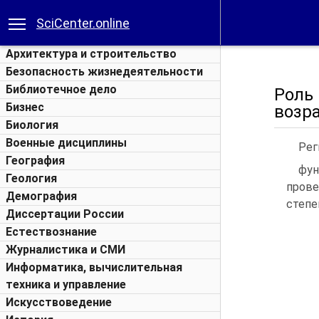
SciCenter.online
Архитектура и строительство
Безопасность жизнедеятельности
Библиотечное дело
Роль
Бизнес
возр
Биология
Военные дисциплины
Рег
География
фун
Геология
прове
Демография
степе
Диссертации России
Естествознание
Журналистика и СМИ
Информатика, вычислительная
техника и управление
Искусствоведение