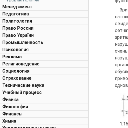
функц
Менеджмент
Зри
Педагогика
патол
Политология
свиде
Право России
сетча
Право України
зрите
Промышленность
наруш
Психология
очень
Реклама
наруш
Религиоведение
орга
Социология
обусл
Страхование
приво
Технические науки
однов
Учебный процесс
Физика
Философия
Финансы
Химия
1.1