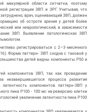
й макулярной области сетчатки, поэтому
ой регистрации ЗВП и ЭРГ. Учитывая, что
 затруднено, врач, оценивающий ЗВП, должен
формацию об остроте зрения у детей более
ческий или неврологический, в зависимости
вание ЗВП. Выявление патологических ЗВП
льмологом.
четливо регистрироваться с 2—3-месячного
.16). Форма паттерн- ЗВП сходна с таковой у
 большинства детей видны компоненты Р50 и
тей компонентов ЗВП, так как проведение
а незавершившегося процесса развития
а латентность компонентов паттерн-ЗВП у
ного пика Р100 - 100 мс на реверсию клетки
патологией увеличение латентности пика Р100
ентность компонентов ЗВП увеличивается, у