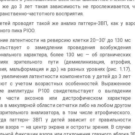
 же до 3 лет такая зависимость не прослеживается, 
ранственно-частотного восприятия.
етей проводят такой же анализ патгерн-ЗВП, как у вз
ного пика РІОО.
ние латентности на реверсию клетки 20—30' до 130 мс
ельствует о замедлении проведения возбуждения
нального характера, более 130 мс — об органических
ниях зрительного пути (демиелинизация, атрофия,
ия, мальформация и др.) на разных уровнях (рис. 1.17).
 увеличения латентности компонентов у детей до 3 лет
ают с учетом возрастных особенностей. Выраженное
ие амплитуды Р100 свидетельствует о выпадении
и части аксонов или дистрофическом характере
а в макулярной области сетчатки либо на любом другом
зрительного анализатора, в том числе атрофического.
уда паттерн- ЗВП у детей зависит от правильности
и взора — на центр экрана и остроты зрения. В случае
льной фиксации взора или отклонения глазного яблока 