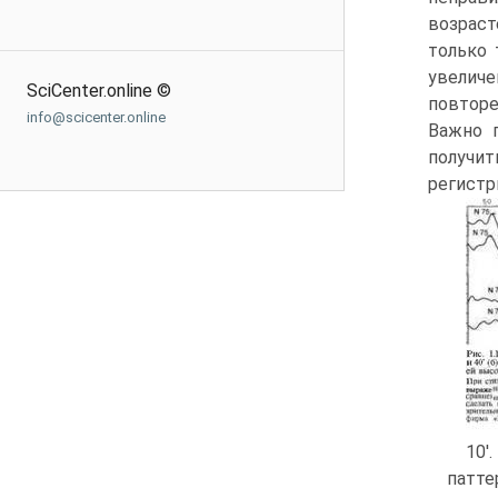
возрас
только 
увеличе
SciCenter.online ©
повторе
info@scicenter.online
Важно 
получи
регистр
10'
патте