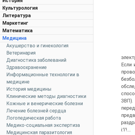
История
Культурология
Литература
Маркетинг
Математика
Медицина
Акушерство и гинекология
Ветеринария
элект
Диагностика заболеваний
Если 
Здравоохранение
пров
Информационные технологии в
безбо
медицине
обсле
История медицины
спосо
Клинические методы диагностики
ЗВП).
Кожные и венерические болезни
пере
Лечение болезней сердца
предв
Логопедическая работа
раздр
Медико-социальная экспертиза
і:'і'!....
Медицинская паразитология