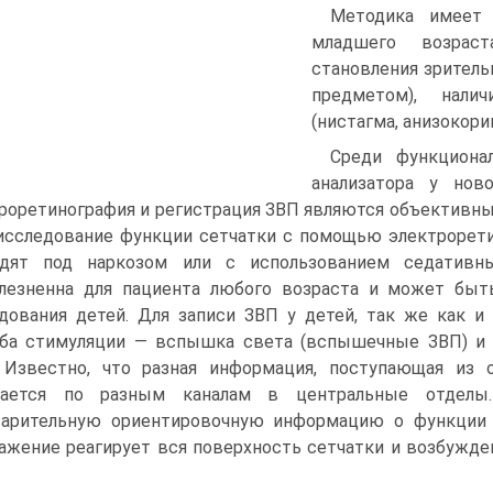
Методика имеет 
младшего возрас
становления зритель
предметом), нали
(нистагма, анизокории
Среди функциона
анализатора у нов
роретинография и регистрация ЗВП являются объективны
исследование функции сетчатки с помощью электроретин
одят под наркозом или с использованием седативн
лезненна для пациента любого возраста и может быт
дования детей. Для записи ЗВП у детей, так же как и
ба стимуляции — вспышка света (вспышечные ЗВП) и 
 Известно, что разная информация, поступающая из
дается по разным каналам в центральные отделы
арительную ориентировочную информацию о функции 
ажение реагирует вся поверхность сетчатки и возбужде