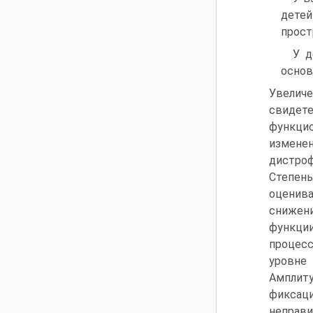
детей
прост
У д
основ
Увеличе
свидет
функцио
измене
дистроф
Степень
оценив
снижен
функци
процесс
уровне 
Амплит
фиксаци
неправи