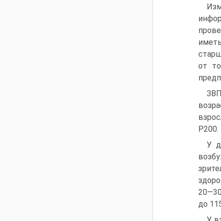
Изм
инфор
прове
иметь
старш
от то
предп
ЗВП
возра
взрос
Р200.
У д
возб
зрите
здоро
20—30
до 11
У в