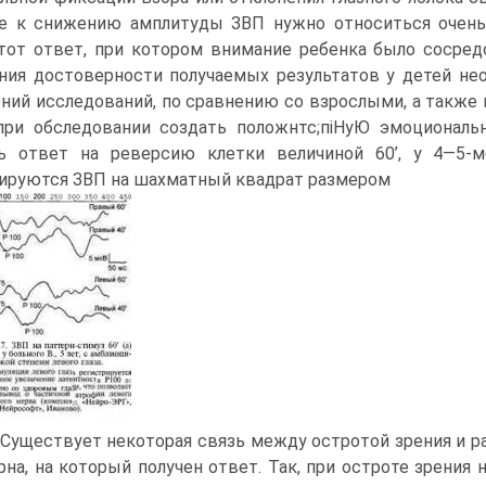
те к снижению амплитуды ЗВП нужно относиться очень
тот ответ, при котором внимание ребенка было сосред
ния достоверности получаемых результатов у детей не
ний исследований, по сравнению со взрослыми, а также 
при обследовании создать положнтс;піНуЮ эмоциональ
ть ответ на реверсию клетки величиной 60’, у 4—5-
ируются ЗВП на шахматный квадрат размером
. Существует некоторая связь между остротой зрения и 
рна, на который получен ответ. Так, при остроте зрения 