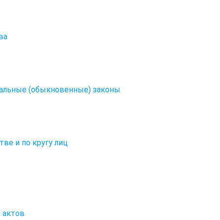
ва
альные (обыкновенные) законы
ве и по кругу лиц
 актов