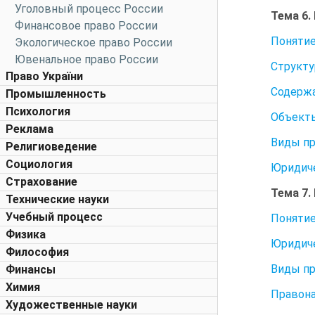
Уголовный процесс России
Тема 6
Финансовое право России
Понятие
Экологическое право России
Ювенальное право России
Структу
Право України
Содержа
Промышленность
Психология
Объект
Реклама
Виды п
Религиоведение
Социология
Юридиче
Страхование
Тема 7
Технические науки
Учебный процесс
Понятие
Физика
Юридиче
Философия
Виды п
Финансы
Химия
Правона
Художественные науки