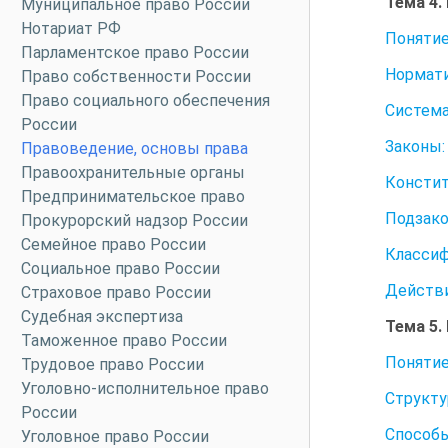
Тема 4
Муниципальное право России
Нотариат РФ
Понятие
Парламентское право России
Нормати
Право собственности России
Право социального обеспечения
Система
России
Законы:
Правоведение, основы права
Правоохранительные органы
Констит
Предпринимательское право
Подзак
Прокурорский надзор России
Семейное право России
Классиф
Социальное право России
Действи
Страховое право России
Судебная экспертиза
Тема 5
Таможенное право России
Понятие
Трудовое право России
Уголовно-исполнительное право
Структу
России
Способы
Уголовное право России