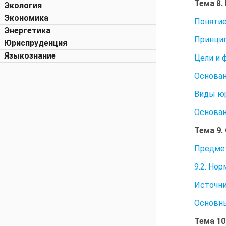
Тема 8
Экология
Экономика
Понятие
Энергетика
Принци
Юриспруденция
Языкознание
Цели и 
Основан
Виды ю
Основан
Тема 9
Предмет
9.2. Но
Источни
Основны
Тема 1