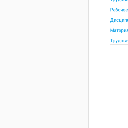
Рабочее
Дисципл
Материа
Трудов