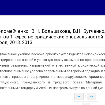
Коломейченко, В.Н. Большакова, В.Н. Бутчен
нтов 1 курса неюридических специальностей
од, 2013. 2013
дложенное учебное пособие ориентирует студентов неюридическ
трированных знаний и успешную сдачу экзамена по правоведени
жений различных направлений отечественной юридической мы
твенное внимание уделено современным авторским подходам к 
анизме правового регулирования, правонарушениям, юридичес
итуционного, гражданского и трудового права. Материал
вательным стандарту и учебным программам вуза по данной дис
|
<<
>>