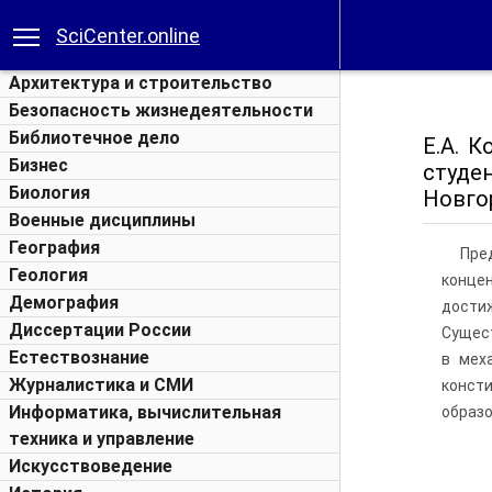
SciCenter.online
Архитектура и строительство
Безопасность жизнедеятельности
Библиотечное дело
Е.А. 
Бизнес
студе
Биология
Новгор
Военные дисциплины
География
Пре
Геология
концен
Демография
дости
Диссертации России
Сущес
Естествознание
в мех
Журналистика и СМИ
конст
Информатика, вычислительная
образо
техника и управление
Искусствоведение