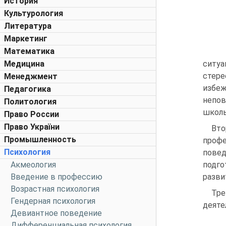
История
Культурология
Литература
Маркетинг
Математика
Медицина
ситуа
стер
Менеджмент
избеж
Педагогика
непов
Политология
школь
Право России
Право України
Вто
Промышленность
профе
Психология
повед
Акмеология
подго
Введение в профессию
разви
Возрастная психология
Тре
Гендерная психология
деяте
Девиантное поведение
Дифференциальная психология