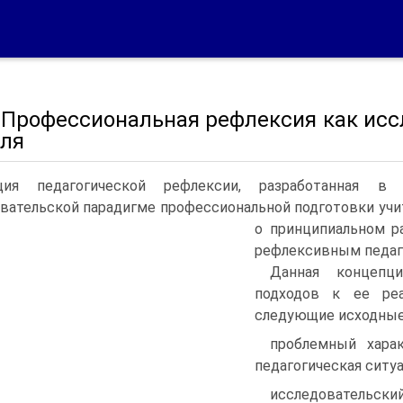
2. Профессиональная рефлексия как ис
еля
ция педагогической рефлексии, разработанная в 
вательской парадигме профессиональной подготовки учит
о принципиальном р
рефлексивным педагог
Данная концепц
подходов к ее реа
следующие исходные
проблемный харак
педагогическая ситуа
исследовательский