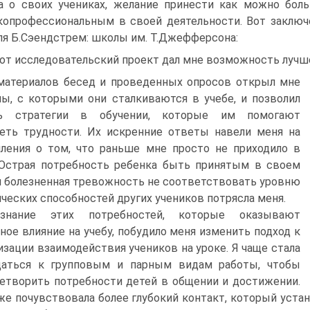
а о своих учениках, желание принести как можно бол
опрофессиональным в своей деятельности. Вот заключ
ля Б.Сэендстрем: школы им. Т.Джефферсона:
от исследовательский проект дал мне возможность лучше
материалов бесед и проведенных опросов открыл мне
ы, с которыми они сталкиваются в учебе, и позволил
ь стратегии в обучении, которые им помогают
еть трудности. Их искренние ответы навели меня на
ления о том, что раньше мне просто не приходило в
 Острая потребность ребенка быть принятым в своем
и болезненная тревожность не соответствовать уровню
ческих способностей других учеников потрясла меня.
ознание этих потребностей, которые оказывают
ное влияние на учебу, побудило меня изменить подход к
изации взаимодействия учеников на уроке. Я чаще стала
щаться к групповым и парным видам работы, чтобы
етворить потребности детей в общении и достижении.
же почувствовала более глубокий контакт, который уста