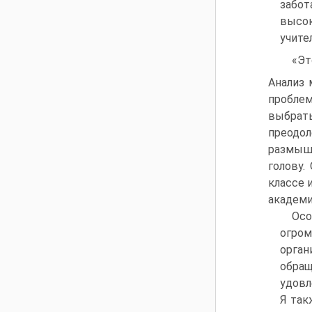
забот
высок
учите
«Эт
Анализ 
проблем
выбрат
преодол
размыш
голову.
классе 
академи
Ос
огром
орган
обра
удовл
Я так