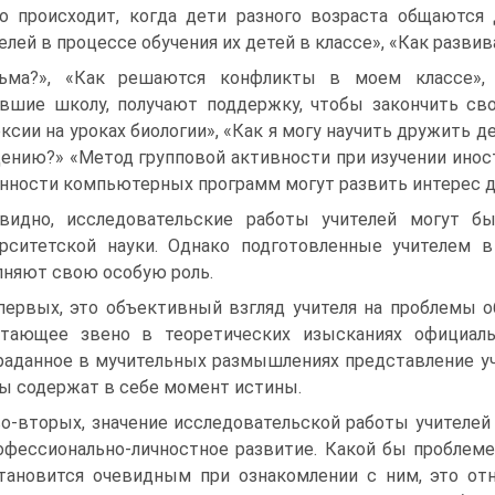
о происходит, когда дети разного возраста общаются 
елей в процессе обучения их детей в классе», «Как разви
ьма?», «Как решаются конфликты в моем классе», 
вшие школу, получают поддержку, чтобы закончить сво
ксии на уроках биологии», «Как я могу научить дружить 
ению?» «Метод групповой активности при изучении инос
нности компьютерных программ могут развить интерес д
видно, исследовательские работы учителей могут б
рситетской науки. Однако подготовленные учителем в
няют свою особую роль.
первых, это объективный взгляд учителя на проблемы об
стающее звено в теоретических изысканиях официаль
аданное в мучительных размышлениях представление уч
ы содержат в себе момент истины.
во-вторых, значение исследовательской работы учителей
офессионально-личностное развитие. Какой бы проблеме
тановится очевидным при ознакомлении с ним, это отн