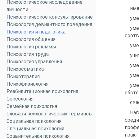
Психологическое исследование
име
личности
Психологическое консультирование
уме
Психология девиантного поведения
уме
Психология и педагогика
соотв
Психология общения
уме
Психология рекламы
Психология труда
учи
Психология управления
уме
Психосоматика
уме
Психотерапия
Психофизиология
уме
Реабилитационная психология
обсто
Сексология
явл
Семейная психология
Наг
Словари психологических терминов
сред
Социальная психология
профе
Специальная психология
практ
Сравнительная психология,