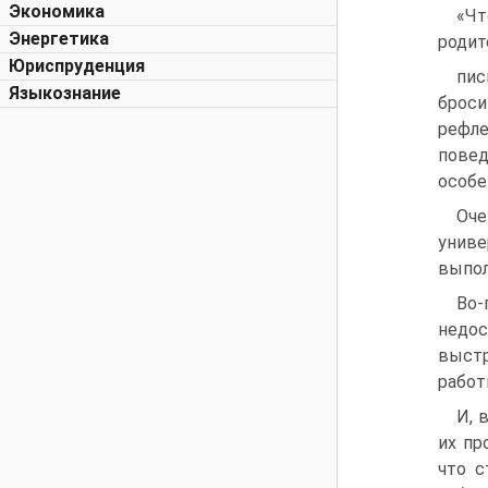
Экономика
«Чт
Энергетика
родит
Юриспруденция
пис
Языкознание
броси
рефле
повед
особе
Оче
униве
выпол
Во-
недо
выстр
работ
И, 
их пр
что с