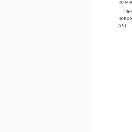
ко мн
Нак
новое
p.9).