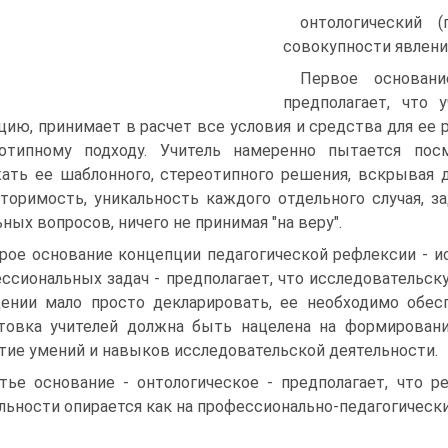
онтологический 
совокупности явлени
Первое основан
предполагает, что 
цию, принимает в расчет все условия и средства для ее
еотипному подходу. Учитель намеренно пытается пос
ать ее шаблонного, стереотипного решения, вскрывая дл
торимость, уникальность каждого отдельного случая, 
ных вопросов, ничего не принимая "на веру".
рое основание концепции педагогической рефлексии - и
ссиональных задач - предполагает, что исследовательс
ении мало просто декларировать, ее необходимо обесп
товка учителей должна быть нацелена на формировани
тие умений и навыков исследовательской деятельности.
тье основание - онтологическое - предполагает, что 
льности опирается как на профессионально-педагогические