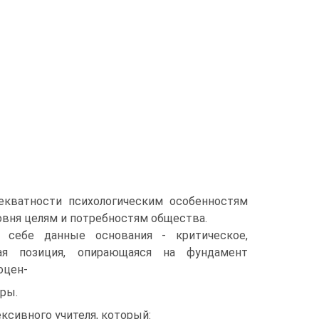
декватности психологическим особенностям
ровня целям и потребностям общества.
в себе данные основания - критическое,
кая позиция, опирающаяся на фундамент
оцен-
уры.
ксивного учителя, который: