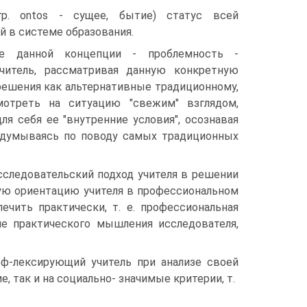
(гр. ontos - сущее, бытие) статус всей
й в системе образования.
ие данной концепции - проблемность -
учитель, рассматривая данную конкретную
 решения как альтернативные традиционному,
мотреть на ситуацию "свежим" взглядом,
я себя ее "внутренние условия", осознавая
задумываясь по поводу самых традиционных
сследовательский подход учителя в решении
кую ориентацию учителя в профессиональном
ечить практически, т. е. профессиональная
е практического мышления исследователя,
реф-лексирующий учитель при анализе своей
, так и на социально- значимые критерии, т.