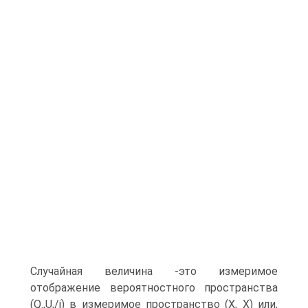
Случайная величина -это измеримое
отображение вероятностного пространства
(Q.,U,/і) в измеримое пространство (X, X) или,