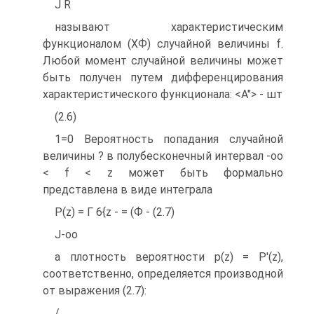
J R
называют характеристическим
функционалом (ХФ) случайной величины f.
Любой момент случайной величины может
быть получен путем дифференцирования
характеристического функционала: <А"> - шт
(2.6)
1=0 Вероятность попадания случайной
величины ? в полубесконечный интервал -оо
< f < z может быть формально
представлена в виде интеграла
P(z) = Г 6{z - = (Ф - (2.7)
J-оо
а плотность вероятности p(z) = P'(z),
соответственно, определяется производной
от выражения (2.7):
/