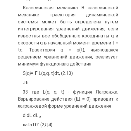
Классическая механика В классической
механике траектория динамической
системы может быть определена путем
интегрирования уравнений движения, если
известны все обобщенные координаты q и
скорости q в начальный момент времени t =
to. Траектория q = q(t), являющаяся
решением уравнений движения, реализует
минимум функционала действия
S[q}= Г L(q,q, t)dt, (2.13)
Jti
33 где L(q, q, t) - функция Лагранжа.
Варьирование действия (Щ = 0) приводит к
лагранжевой форме уравнений движения
d dL dL „
лаГаТ0" (2Д4)