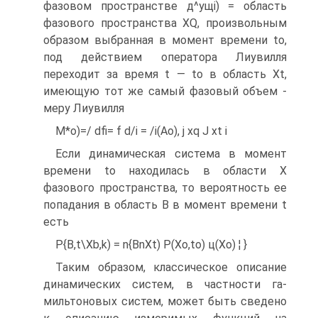
фазовом пространстве д^ущі) = область
фазового пространства XQ, произвольным
образом выбранная в момент времени to,
под действием оператора Лиувилля
переходит за время t — to в область Xt,
имеющую тот же самый фазовый объем -
меру Лиувилля
М*о)=/ dfi= f d/i = /i(Aо),
j xq J xt і
Если динамическая система в момент
времени to находилась в области X
фазового пространства, то вероятность ее
попадания в область В в момент времени t
есть
P{B,t\Xb,k) = n{BnXt) P(Xo,to) ц(Хо) ¦ }
Таким образом, классическое описание
динамических систем, в частности га-
мильтоновых систем, может быть сведено