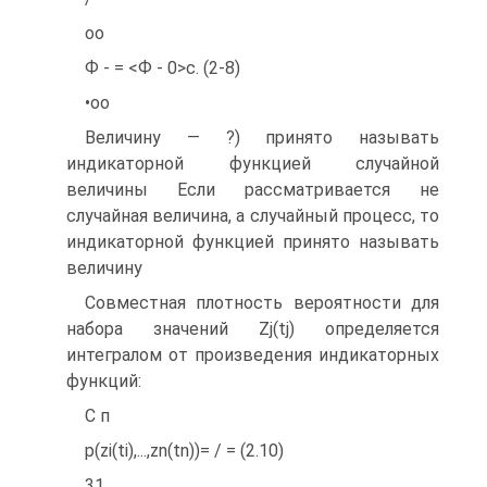
оо
Ф - = <Ф - 0>с. (2-8)
•оо
Величину — ?) принято называть
индикаторной функцией случайной
величины Если рассматривается не
случайная величина, а случайный процесс, то
индикаторной функцией принято называть
величину
Совместная плотность вероятности для
набора значений Zj(tj) определяется
интегралом от произведения индикаторных
функций:
С п
p(zi(ti),...,zn(tn))= / = (2.10)
31