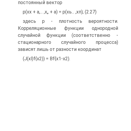
постоянный вектор
р(хх + а,... ,х„ + а) = р(хь... ,хп); (2.27)
здесь р - плотность вероятности.
Корреляционные функции однородной
случайной функции (соответственно -
стационарного случайного процесса)
зависят лишь от разности координат
(J(xl)f{x2)) = Bf{x1-x2).