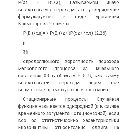
P(Xt Є В\Х3), называемой иначе
вероятностью перехода, это утверждение
формулируется в виде уравнения
Колмогорова-Чепмена:
P(B,t\x,s)= \ P{B,t\z,t')P(dz,t'\x,s), (2.26)
jr
36
определяюшего вероятность перехода
марковского процесса из начального
состояния Х3 в область В Є U, как сумму
вероятностей перехода через все
возможные промежуточные состояния.
Стационарные процессы Случайная
функция называется однородной (а в случае
временного аргумента - стационарной), если
все ее статистические характеристики
инвариантны относительно сдвига на