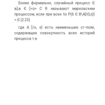
Более формально, случайный процесс Є
в},в Є [<о> С R называют марковским
процессом, если при всех to
Р(6 Є B\A[t0,s})
= Є (2.25)
где А [/о, s} есть наименьшее сг-поле,
содержащее совокупность всех историй
процесса т.е.