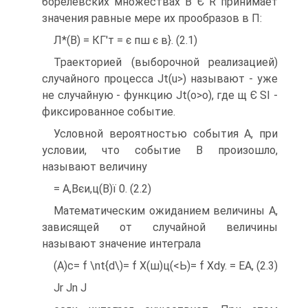
борелевских множествах В Є R принимает
значения равные мере их прообразов в П:
Л*(В) = КГ'т = є пш є в}. (2.1)
Траекторией (выборочной реализацией)
случайного процесса Јt(u>) называют - уже
не случайную - функцию Јt(o>o), где щ Є SI -
фиксированное событие.
Условной вероятностью события А, при
условии, что событие В произошло,
называют величину
= А,Вєи,ц(В)ї 0. (2.2)
Математическим ожиданием величины А,
зависящей от случайной величины
называют значение интеграла
(А)с= f \nt{d\)= f Х(ш)ц(<Ь)= f Xdy. = ЕА, (2.3)
Jr Jn J