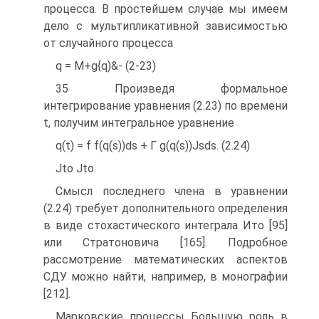
процесса. В простейшем случае мы имеем
дело с мультипликативной зависимостью
от случайного процесса
q = M+g{q)&- (2-23)
35 Произведя формальное
интегрирование уравнения (2.23) по времени
t, получим интегральное уравнение
q(t) = f f(q(s))ds + Г g(q(s))Јsds. (2.24)
Jto Jto
Смысл последнего члена в уравнении
(2.24) требует дополнительного определения
в виде стохастического интеграла Ито [95]
или Стратоновича [165]. Подробное
рассмотрение математических аспектов
СДУ можно найти, например, в монографии
[212].
Марковские процессы Большую роль в