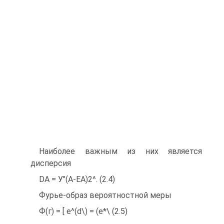
Наиболее важным из них является
дисперсия
DA = У"(А-ЕА)2^. (2.4)
Фурье-образ вероятностной меры
Ф(г) = [ e^(d\) = (е*\ (2.5)