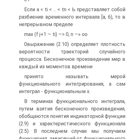
Если а < ti < ... < tn < Ь представляет собой
разбиение временного интервала [а, 6), то в
непрерывном пределе
max (f j+1 — ti) —> 0, n —» oo
0
выражение (2.10) определяет плотность
вероятности траекторий случайного
процесса. Бесконечное произведение мер в
каждый из моментов времени
принято называть мерой
функционального интегрирования, а сам
интеграл - функциональным х.
В терминах функционального интеграла,
путем взятия бесконечного произведения,
обобщаются понятия индикаторной функции
(2.9) и характеристического функционала
(2.5). В последнем случае мы получаем
функционал, зависящий от функционального