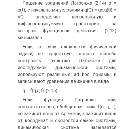
Решение уравнений Лагранжа (2.14) q =
q(t), с начальными условиями q(Q) = qo,q(0) =
VQ, определяет непрерывную и
дифференцируемую траекторию, на
которой функционал действия (2.13)
минимален.
Если, в силу сложности физической
задачи, не существует явного способа
построить функцию Лагранжа для
исследуемой динамической системы,
используют различные ad hoc приемы и
записывают уравнения движения в виде
q = f(q,q,t). (2.15)
Если функция Лагранжа, или,
соответственно, обобщенная сила f(q, q, t),
не зависит явно от времени, а зависит лишь
от координат и скоростей самой системы,
динамическая система называется