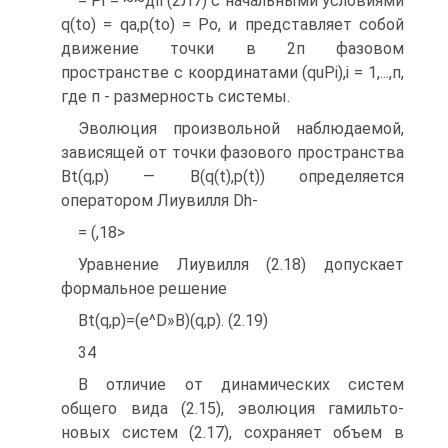
= Рі = ~~дїі (2Л7) с начальными условиями
q(to) = qa,p(to) = Ро, и представляет собой
движение точки в 2п фазовом
пространстве с координатами (quPi),i = 1,...,п,
где п - размерность системы.
Эволюция произвольной наблюдаемой,
зависящей от точки фазового пространства
Bt(q,p) — B(q(t),p(t)) определяется
оператором Лиувилля Dh-
= (,18>
Уравнение Лиувилля (2.18) допускает
формальное решение
Bt(q,p)=(e^D»B)(q,p). (2.19)
34
В отличие от динамических систем
общего вида (2.15), эволюция гамильто-
новых систем (2.17), сохраняет объем в