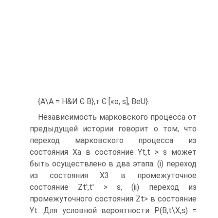
{А\А = Н&И Є В},т Є [«о, s], BeU}.
Независимость марковского процесса от
предыдущей истории говорит о том, что
переход марковского процесса из
состояния Ха в состояние Yt,t > s может
быть осуществлено в два этапа: (і) переход
из состояния Х3 в промежуточное
состояние Zt',t' > s, (ii) переход из
промежуточного состояния Zt> в состояние
Yt. Для условной вероятности P(B,t\X,s) =