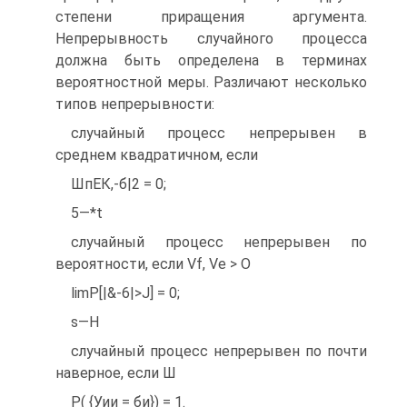
степени приращения аргумента.
Непрерывность случайного процесса
должна быть определена в терминах
вероятностной меры. Различают несколько
типов непрерывности:
случайный процесс непрерывен в
среднем квадратичном, если
ШпЕК,-б|2 = 0;
5—*t
случайный процесс непрерывен по
вероятности, если Vf, Ve > О
limP[|&-6|>Ј] = 0;
s—Н
случайный процесс непрерывен по почти
наверное, если Ш
Р( {Уии = би}) = 1.