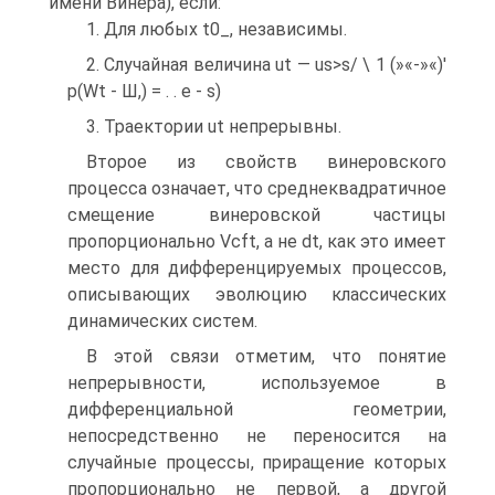
имени Винера), если:
1. Для любых t0
_, независимы.
2. Случайная величина ut — us>s
/ \ 1 (»«-»«)'
p(Wt - Ш,) = . . е - s)
3. Траектории ut непрерывны.
Второе из свойств винеровского
процесса означает, что среднеквадратичное
смещение винеровской частицы
пропорционально Vcft, а не dt, как это имеет
место для дифференцируемых процессов,
описывающих эволюцию классических
динамических систем.
В этой связи отметим, что понятие
непрерывности, используемое в
дифференциальной геометрии,
непосредственно не переносится на
случайные процессы, приращение которых
пропорционально не первой, а другой