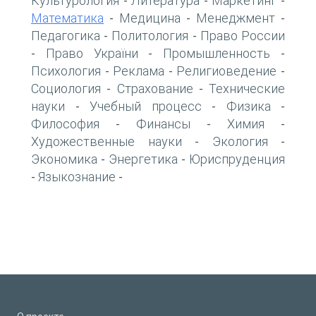
Культурология
Литература
Маркетинг
-
-
-
Математика
Медицина
Менеджмент
-
-
-
Педагогика
Политология
Право России
-
-
Право України
Промышленность
-
-
-
Психология
Реклама
Религиоведение
-
-
-
Социология
Страхование
Технические
-
-
науки
Учебный процесс
Физика
-
-
-
Философия
Финансы
Химия
-
-
-
Художественные науки
Экология
-
-
Экономика
Энергетика
Юриспруденция
-
-
Языкознание
-
-