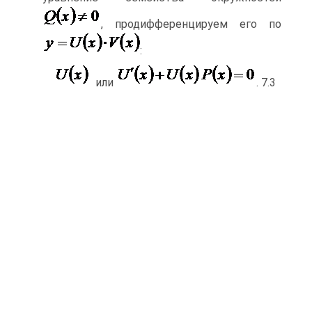
, продифференцируем его по
:
или
. 7.3