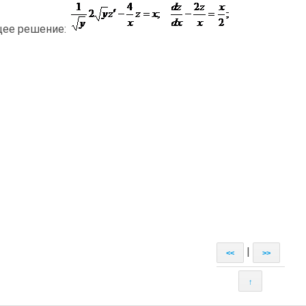
ее решение:
|
<<
>>
↑