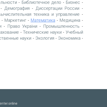
ельности
Библиотечное дело
Бизнес
-
-
-
Демография
Диссертации России
-
-
-
вычислительная техника и управление
-
Маркетинг
Математика
Медицина
-
-
-
-
и
Право України
Промышленность
-
-
-
рахование
Технические науки
Учебный
-
-
ственные науки
Экология
Экономика
-
-
-
nter.online