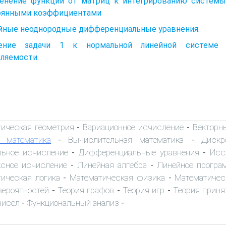
енение функций от матриц к интегрированию системы
оянными коэффициентами
йные неоднородные дифференциальные уравнения.
ение задачи 1 к нормальной линейной системе д
ляемости.
тическая геометрия
Вариационное исчисление
Векторн
-
-
 математика
Вычислительная математика
Дискр
-
-
льное исчисление
Дифференциальные уравнения
Исс
-
-
сное исчисление
Линейная алгебра
Линейное програ
-
-
ическая логика
Математическая физика
Математичес
-
-
вероятностей
Теория графов
Теория игр
Теория приня
-
-
-
чисел
Функциональный анализ
-
-