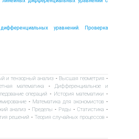
 линейных дифференциальных уравнений с
ифференциальных уравнений. Проверка
ый и тензорный анализ
Высшая геометрия
-
-
етная математика
Дифференциальное и
-
ледование операций
История математики
-
-
ммирование
Математика для экономистов
-
-
кий анализ
Пределы
Ряды
Статистика
-
-
-
-
тия решений
Теория случайных процессов
-
-