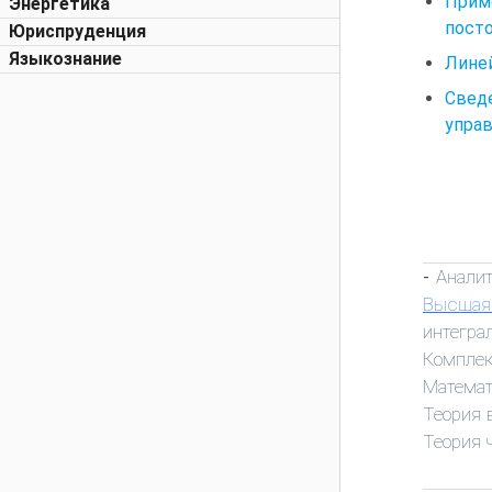
Прим
Энергетика
пост
Юриспруденция
Языкознание
Лине
Свед
управ
Анали
-
Высшая
интегра
Комплек
Математ
Теория 
Теория 