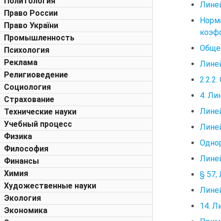
Политология
Лине
Право России
Норм
Право України
коэф
Промышленность
Общее
Психология
Реклама
Лине
Религиоведение
2.2.2
Социология
4. Ли
Страхование
Лине
Технические науки
Учебный процесс
Лине
Физика
Одно
Философия
Лине
Финансы
Химия
§ 57
Художественные науки
Лине
Экология
14. 
Экономика