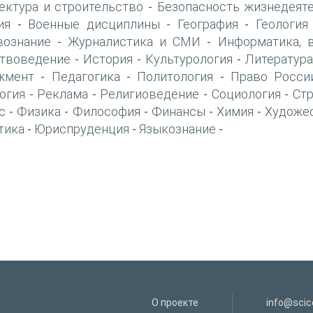
ектура и строительство
Безопасность жизнедеят
-
ия
Военные дисциплины
География
Геология
-
-
-
вознание
Журналистика и СМИ
Информатика, 
-
-
твоведение
История
Культурология
Литература
-
-
-
жмент
Педагогика
Политология
Право Росси
-
-
-
огия
Реклама
Религиоведение
Социология
Ст
-
-
-
-
с
Физика
Философия
Финансы
Химия
Художе
-
-
-
-
-
тика
Юриспруденция
Языкознание
-
-
-
О проекте
info@scice