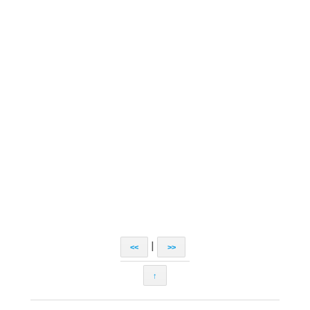
|
<<
>>
↑