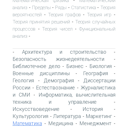
Математическая физика
Математический
-
анализ
Пределы
Ряды
Статистика
Теория
-
-
-
-
вероятностей
Теория графов
Теория игр
-
-
-
Теория принятия решений
Теория случайных
-
процессов
Теория чисел
Функциональный
-
-
анализ
-
Архитектура и строительство
-
-
Безопасность жизнедеятельности
-
Библиотечное дело
Бизнес
Биология
-
-
-
Военные дисциплины
География
-
-
Геология
Демография
Диссертации
-
-
России
Естествознание
Журналистика
-
-
и СМИ
Информатика, вычислительная
-
техника и управление
-
Искусствоведение
История
-
-
Культурология
Литература
Маркетинг
-
-
-
Математика
Медицина
Менеджмент
-
-
-