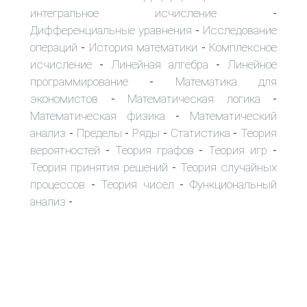
интегральное исчисление
-
Дифференциальные уравнения
Исследование
-
операций
История математики
Комплексное
-
-
исчисление
Линейная алгебра
Линейное
-
-
программирование
Математика для
-
экономистов
Математическая логика
-
-
Математическая физика
Математический
-
анализ
Пределы
Ряды
Статистика
Теория
-
-
-
-
вероятностей
Теория графов
Теория игр
-
-
-
Теория принятия решений
Теория случайных
-
процессов
Теория чисел
Функциональный
-
-
анализ
-
Архитектура и строительство
-
-
Безопасность жизнедеятельности
-
Библиотечное дело
Бизнес
Биология
-
-
-
Военные дисциплины
География
-
-