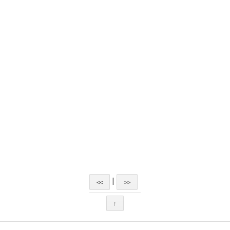
|
<<
>>
↑