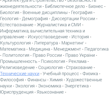
Архитектура и строительство
Безопасность
-
-
жизнедеятельности
Библиотечное дело
Бизнес
-
-
-
Биология
Военные дисциплины
География
-
-
-
Геология
Демография
Диссертации России
-
-
-
Естествознание
Журналистика и СМИ
-
-
Информатика, вычислительная техника и
управление
Искусствоведение
История
-
-
-
Культурология
Литература
Маркетинг
-
-
-
Математика
Медицина
Менеджмент
Педагогика
-
-
-
Политология
Право России
Право України
-
-
-
-
Промышленность
Психология
Реклама
-
-
-
Религиоведение
Социология
Страхование
-
-
-
Технические науки
Учебный процесс
Физика
-
-
-
Философия
Финансы
Химия
Художественные
-
-
-
науки
Экология
Экономика
Энергетика
-
-
-
-
Юриспруденция
Языкознание
-
-