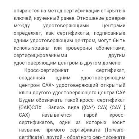
опираются на метод сертифи-кации открытых
ключей, изученный ранее. Отношение доверия
между удостоверяющими центрами
определяет, как сертификаты, подписанные
одним удостоверяющим центром, могут быть
исполь-зованы или проверены абонентами,
сертифицированными другим
удостоверяющим центром в другом домене.
Кросс-сертификат - сертификат,
созданный одним удостове-ряющим
центром САХ> удостоверяющий открытый
ключ другого удостоверяющего центра САУ.
Будем обозначать такой кросс- сертификат
{САК}СЛХ . Запись вида ({СА^} САУ, {САУ }
САХ) называ-ется парой кросс-
сертификатов, один из которых носит
название прямого сертификата (forward-
certificate), другой - обратного сер-тификата