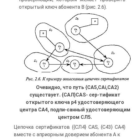
открытый ключ абонента В (рис. 2.6).
Очевидно, что путь {СА5,САі,СА2)
существует. {САЛ}CAS- сер-тификат
открытого ключа р4 удостоверяющего
центра СА4, подпи-санный удостоверяющим
центром СЛ5.
Цепочка сертификатов ({СЛ4} CAS, {С43} СА4)
вместе с априорным доверием абонента А к