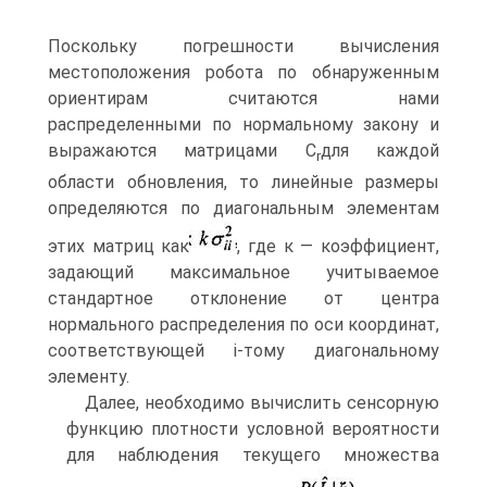
Поскольку погрешности вычисле­ния
местоположения робота по обнаруженным
ориентирам считаются нами
распределенными по нормальному закону и
выражаются матрицами C
для каждой
r
области обновления, то линейные размеры
определяются по диагональ­ным элементам
этих матриц как
, где к — коэффициент,
задающий макси­мальное учитываемое
стандартное отклонение от центра
нормального распре­деления по оси координат,
соответствующей і-тому диагональному
элементу.
Далее, необходимо вычислить сенсорную
функцию плотности условной вероят­ности
для наблюдения текущего множества