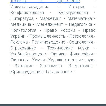
техника и управление
-
Искусствоведение
История
-
-
Конфликтология
Культурология
-
-
Литература
Маркетинг
Математика
-
-
-
Медицина
Менеджмент
Педагогика
-
-
-
Политология
Право России
Право
-
-
України
Промышленность
Психология
-
-
-
Реклама
Религиоведение
Социология
-
-
-
Страхование
Технические науки
-
-
Учебный процесс
Физика
Философия
-
-
-
Финансы
Химия
Художественные науки
-
-
Экология
Экономика
Энергетика
-
-
-
-
Юриспруденция
Языкознание
-
-