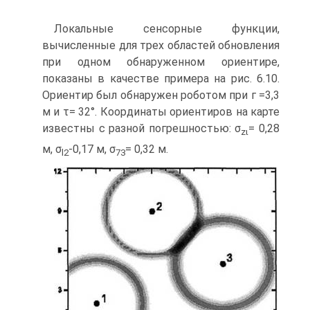
Локальные сенсорные функции,
вычисленные для трех областей обновления
при одном обнаруженном ориентире,
показаны в качестве примера на рис. 6.10.
Ориентир был обнаружен роботом при г =3,3
м и τ= 32°. Координаты ориен­тиров на карте
известны с разной погрешностью: σ
= 0,28
zι
м, σ
-0,17 м, σ
= 0,32 м.
l
2
73