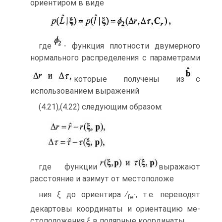
ориентиром в виде
где
- функция плотности двумерного
нормального распределения с пара­метрами
которые получены из
с
использованием выражений
(4.21),(4.22) следующим образом:
где функции
выражают
расстояние и азимут от местоположе­
ния ξ до ориентира ∕
∙, т.е. переводят
fe
декартовы координаты и ориентацию ме­
стоположения ξ в полярные координаты.