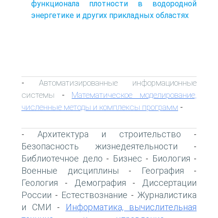
функционала плотности в водородной
энергетике и других прикладных областях
Автоматизированные информационные
-
системы
Математическое моделирование,
-
численные методы и комплексы программ
-
Архитектура и строительство
-
-
Безопасность жизнедеятельности
-
Библиотечное дело
Бизнес
Биология
-
-
-
Военные дисциплины
География
-
-
Геология
Демография
Диссертации
-
-
России
Естествознание
Журналистика
-
-
и СМИ
Информатика, вычислительная
-