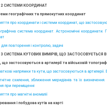
 2 СИСТЕМИ КООРДИНАТ
теми географічних та прямокутних координат
оняття про координати і системи координат, що застосовую
еографічна система координат. Астрономічні координати.
ат
 для повторення і контролю, задачі
 3 СИСТЕМА КУТОВИХ ВИМІРІВ, ЩО ЗАСТОСОВУЄТЬСЯ В
и, що застосовуються в артилерії та військовій топографі
очаткові напрямки та кути, що застосовуються в артилерії.
агнітне схилення, зближення меридіанів та їх визначення.
ня при переміщенні
няття про магнітні аномалії
ірювання і побудова кутів на карті