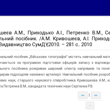
еєв А.М., Приходько А.І., Петренко В.М., Се
ьний посібник. /А.М. Кривошеєв, А.І. Приходь
Видавництво СумДУ,2010. – 281 с.. 2010
альний посібник „Військова топографія” містить навчальний матер
вчаються за програмою підготовки офіцерів запасу з відповід
ьного посібника розкриває широкий спектр напрямків та понять
ирам підрозділів наземної артилерії. Навчальний посібник розр
ових наук, старшого наукового співробітника Кривошеєва А.М., к
а Петренка В.М., кандидата технічних наук Сергієнка Р.В.
|
<<
>>
↑