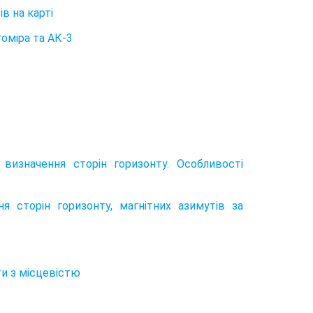
в на карті
томіра та АК-3
 визначення сторін горизонту. Особливості
ня сторін горизонту, магнітних азимутів за
ти з місцевістю