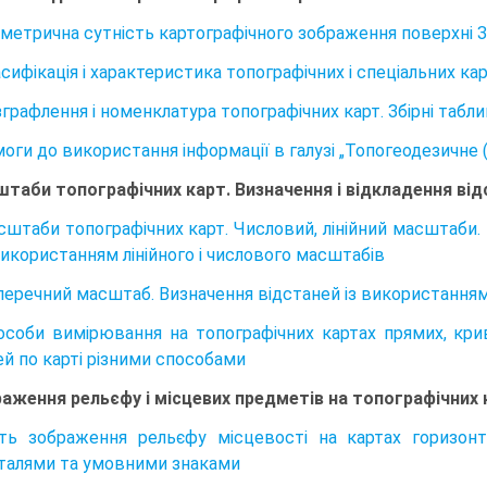
ометрична сутність картографічного зображення поверхні Зе
асифікація і характеристика топографічних і спеціальних к
зграфлення і номенклатура топографічних карт. Збірні табли
моги до використання інформації в галузі „Топогеодезичне (
штаби топографічних карт. Визначення і відкладення від
асштаби топографічних карт. Числовий, лінійний масштаби.
використанням лінійного і числового масштабів
оперечний масштаб. Визначення відстаней із використанн
пособи вимірювання на топографічних картах прямих, криви
ей по карті різними способами
раження рельєфу і місцевих предметів на топографічних 
уть зображення рельєфу місцевості на картах горизо
талями та умовними знаками