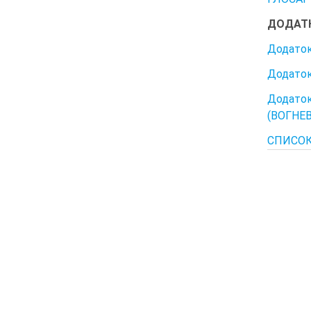
ДОДАТ
Додато
Додато
Додато
(ВОГНЕ
СПИСОК