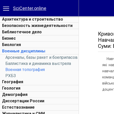
SciCenter.online
Архитектура и строительство
Безопасность жизнедеятельности
Библиотечное дело
Кривош
Бизнес
Навчал
Биология
Суми: 
Военные дисциплины
Арсеналы, базы ракет и боеприпасов
Навч
Баллистика и динамика выстрела
які на
Военная топография
навчал
РХБЗ
команд
География
військ
Геология
доцент
Демография
Диссертации России
Естествознание
Журналистика и СМИ