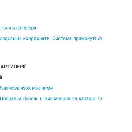
ться в артилерії
 Геодезичні координати. Система прямокутних
 АРТИЛЕРІЇ
ї
 Взаємозв’язок між ними
 Поправка бусолі, її визначення за картою та