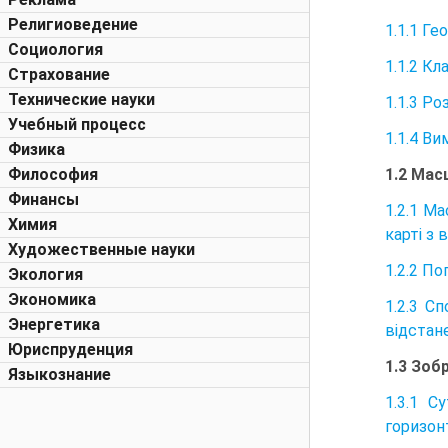
Религиоведение
1.1.1 Ге
Социология
1.1.2 Кл
Страхование
Технические науки
1.1.3 Ро
Учебный процесс
1.1.4 Ви
Физика
1.2 Мас
Философия
Финансы
1.2.1 М
Химия
карті з 
Художественные науки
1.2.2 П
Экология
Экономика
1.2.3 С
Энергетика
відстан
Юриспруденция
1.3 Зоб
Языкознание
1.3.1 С
горизон