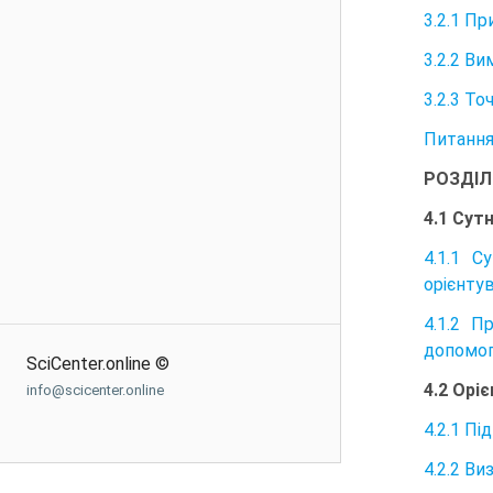
3.2.1 П
3.2.2 В
3.2.3 То
Питання 
РОЗДІЛ
4.1 Сут
4.1.1 С
орієнту
4.1.2 П
допомог
SciCenter.online ©
4.2 Орі
info@scicenter.online
4.2.1 Пі
4.2.2 В