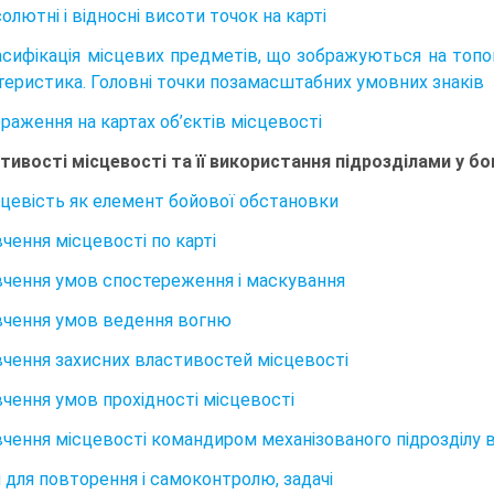
солютні і відносні висоти точок на карті
ласифікація місцевих предметів, що зображуються на топо
ктеристика. Головні точки позамасштабних умовних знаків
браження на картах об’єктів місцевості
стивості місцевості та її використання підрозділами у б
ісцевість як елемент бойової обстановки
вчення місцевості по карті
ивчення умов спостереження і маскування
ивчення умов ведення вогню
ивчення захисних властивостей місцевості
вчення умов прохідності місцевості
вчення місцевості командиром механізованого підрозділу в 
 для повторення і самоконтролю, задачі