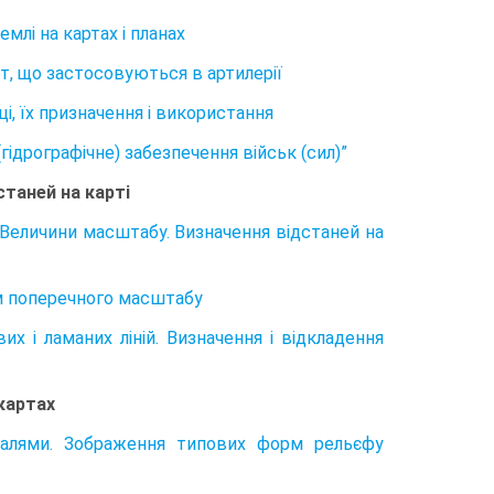
млі на картах і планах
арт, що застосовуються в артилерії
ці, їх призначення і використання
гідрографічне) забезпечення військ (сил)”
станей на карті
 Величини масштабу. Визначення відстаней на
ям поперечного масштабу
х і ламаних ліній. Визначення і відкладення
картах
нталями. Зображення типових форм рельєфу