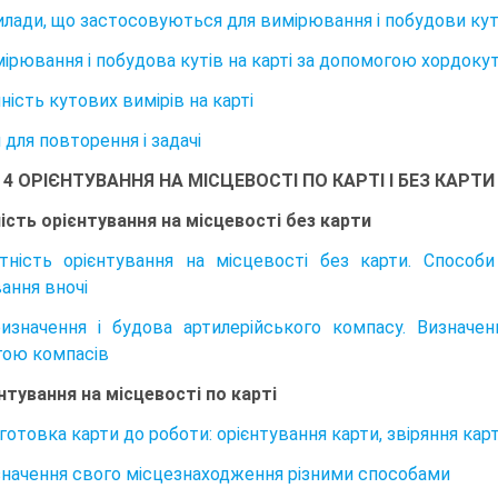
рилади, що застосовуються для вимірювання і побудови куті
имірювання і побудова кутів на карті за допомогою хордоку
чність кутових вимірів на карті
для повторення і задачі
 4 ОРІЄНТУВАННЯ НА МІСЦЕВОСТІ ПО КАРТІ І БЕЗ КАРТИ
ність орієнтування на місцевості без карти
утність орієнтування на місцевості без карти. Способи
вання вночі
ризначення і будова артилерійського компасу. Визначен
ою компасів
єнтування на місцевості по карті
дготовка карти до роботи: орієнтування карти, звіряння кар
изначення свого місцезнаходження різними способами