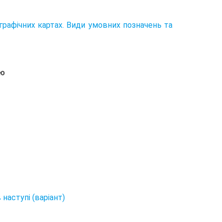
графічних картах. Види умовних позначень та
ою
наступі (варіант)