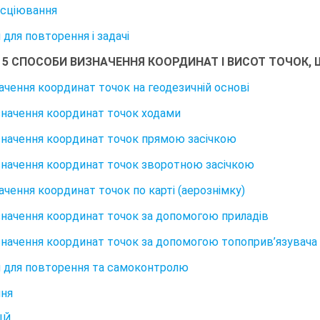
сціювання
для повторення і задачі
 5 СПОСОБИ ВИЗНАЧЕННЯ КООРДИНАТ І ВИСОТ ТОЧОК,
начення координат точок на геодезичній основі
изначення координат точок ходами
изначення координат точок прямою засічкою
изначення координат точок зворотною засічкою
ачення координат точок по карті (аерознімку)
изначення координат точок за допомогою приладів
изначення координат точок за допомогою топоприв’язувача
 для повторення та самоконтролю
ння
ІЙ