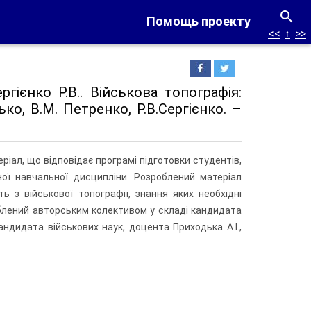
Помощь проекту
<<
↑
>>
ргієнко Р.В.. Військова топографія:
ко, В.М. Петренко, Р.В.Сергієнко. –
іал, що відповідає програмі підготовки студентів,
ної навчальної дисципліни. Розроблений матеріал
 з військової топографії, знання яких необхідні
облений авторським колективом у складі кандидата
андидата військових наук, доцента Приходька А.І.,