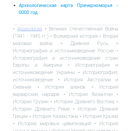
Археологическая карта Причерноморья -
0000 год
Археология
Великая Отечественная Война
-
-
(1941 - 1945 гг.)
Всемирная история
Вторая
-
-
мировая война
Древняя Русь
-
-
Историография и источниковедение России
-
Историография и источниковедение стран
Европы и Америки
Историография и
-
источниковедение Украины
Историография,
-
источниковедение
История Австралии и
-
Океании
История аланов
История
-
-
варварских народов
История Византии
-
-
История Грузии
История Древнего Востока
-
-
История Древнего Рима
История Древней
-
Греции
История Казахстана
История Крыма
-
-
История мировых цивилизаций
История
-
-
науки и техники
История Новейшего времени
-
-