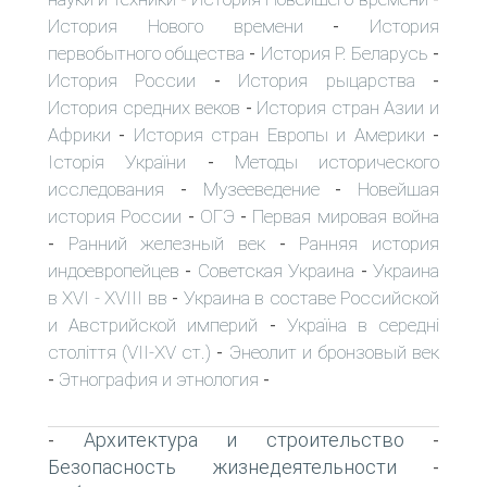
История Нового времени
История
-
первобытного общества
История Р. Беларусь
-
-
История России
История рыцарства
-
-
История средних веков
История стран Азии и
-
Африки
История стран Европы и Америки
-
-
Історія України
Методы исторического
-
исследования
Музееведение
Новейшая
-
-
история России
ОГЭ
Первая мировая война
-
-
Ранний железный век
Ранняя история
-
-
индоевропейцев
Советская Украина
Украина
-
-
в XVI - XVIII вв
Украина в составе Российской
-
и Австрийской империй
Україна в середні
-
століття (VII-XV ст.)
Энеолит и бронзовый век
-
Этнография и этнология
-
-
Архитектура и строительство
-
-
Безопасность жизнедеятельности
-