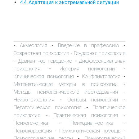
4.4. Адаптация к экстремальной ситуации
Акмеология
Введение в профессию
-
-
-
Возрастная психология
Гендерная психология
-
Девиантное поведение
Дифференциальная
-
-
психология
История психологии
-
-
Клиническая психология
Конфликтология
-
-
Математические методы в психологии
-
Методы психологического исследования
-
Нейропсихология
Основы психологии
-
-
Педагогическая психология
Политическая
-
психология
Практическая психология
-
-
Психогенетика
Психодиагностика
-
-
Психокоррекция
Психологическая помощь
-
-
Психологические тесты
Психологический
-