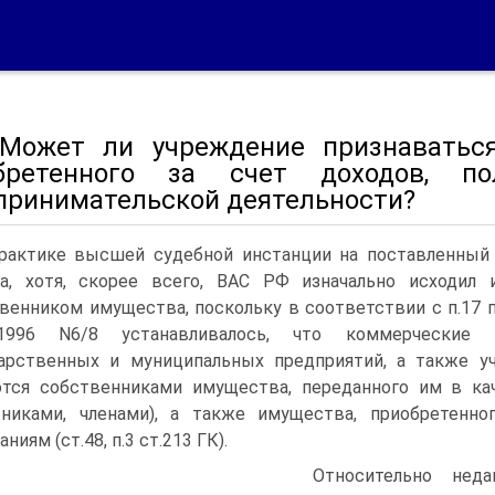
 Может ли учреждение признаватьс
бретенного за счет доходов, п
принимательской деятельности?
рактике высшей судебной инстанции на поставленный 
та, хотя, скорее всего, ВАС РФ изначально исходил
венником имущества, поскольку в соответствии с п.17
7.1996 N6/8 устанавливалось, что коммерческие
арственных и муниципальных предприятий, а также у
тся собственниками имущества, переданного им в кач
стниками, членами), а также имущества, приобретен
ниям (ст.48, п.3 ст.213 ГК).
Относительно не