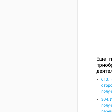
Еще п
приоб
деяте
610.
стор
получ
304. 
полу
пере