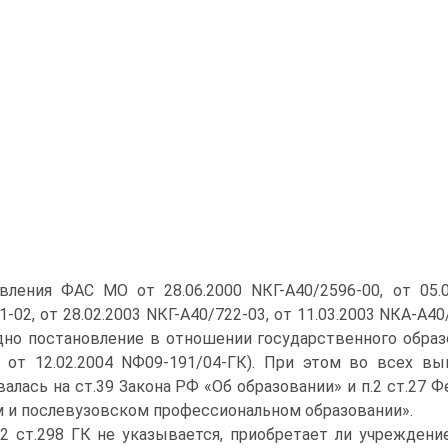
вления ФАС МО от 28.06.2000 NКГ-А40/2596-00, от 05.08
1-02, от 28.02.2003 NКГ-А40/722-03, от 11.03.2003 NКА-А4
одно постановление в отношении государственного образ
от 12.02.2004 NФ09-191/04-ГК). При этом во всех вы
алась на ст.39 Закона РФ «Об образовании» и п.2 ст.27 Ф
и послевузовском профессиональном образовании».
.2 ст.298 ГК не указывается, приобретает ли учрежден