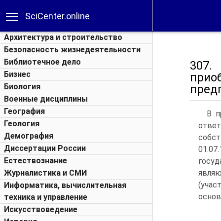
SciCenter.online
Архитектура и строительство
Безопасность жизнедеятельности
Библиотечное дело
307.
Бизнес
прио
Биология
пред
Военные дисциплины
География
В п
Геология
отве
Демография
собст
Диссертации России
01.0
Естествознание
госуд
Журналистика и СМИ
являю
(уча
Информатика, вычислительная
основа
техника и управление
Искусствоведение