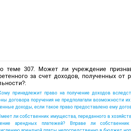
о теме 307. Может ли учреждение признав
ретенного за счет доходов, полученных от
льности?:
 Кому принадлежит право на получение доходов вследс
оны договора поручения не предполагали возможности и
енные доходы, если такое право предоставлено ему дог
Имеет ли собственник имущества, переданного в хозяйств
чение арендных платежей? Вправе ли собственник
числению арендной платы непосредственно в бюджет но