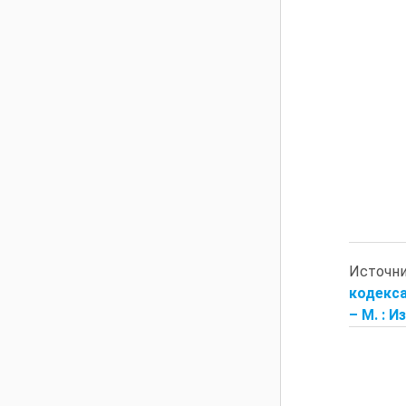
Источн
кодекса
– М. : 