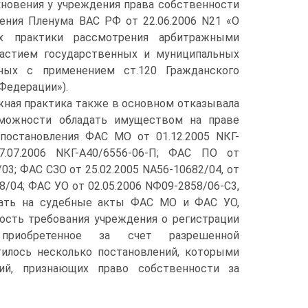
новения у учреждения права собственности
вления Пленума ВАС РФ от 22.06.2006 N21 «О
х практики рассмотрения арбитражными
астием государственных и муниципальных
нных с применением ст.120 Гражданского
Федерации»).
ная практика также в основном отказывала
можности обладать имуществом на праве
 постановления ФАС МО от 01.12.2005 NКГ-
7.07.2006 NКГ-А40/6556-06-П; ФАС ПО от
/03; ФАС СЗО от 25.02.2005 NА56-10682/04, от
8/04; ФАС УО от 02.05.2006 NФ09-2858/06-С3,
азать на судебные акты ФАС МО и ФАС УО,
ность требования учреждения о регистрации
приобретенное за счет разрешенной
тилось несколько постановлений, которыми
й, признающих право собственности за