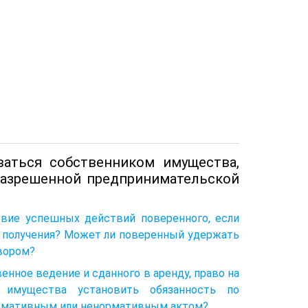
аться собственником имущества,
 разрешенной предпринимательской
твие успешных действий поверенного, если
х получения? Может ли поверенный удержать
овором?
енное ведение и сданного в аренду, право на
 имущества установить обязанность по
рмативным или ненормативным актом?