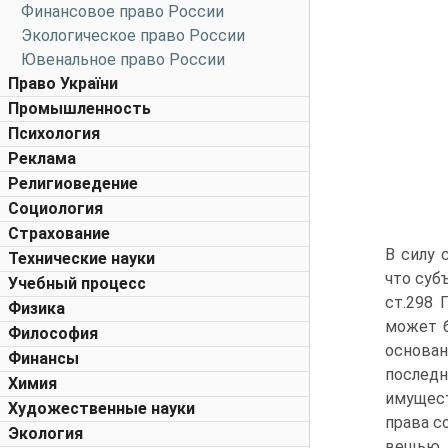
Финансовое право России
Экологическое право России
Ювенальное право России
Право України
Промышленность
Психология
Реклама
Религиоведение
Социология
Страхование
В силу 
Технические науки
что суб
Учебный процесс
ст.298 
Физика
может б
Философия
основан
Финансы
последн
Химия
имущест
Художественные науки
права с
Экология
вещью.