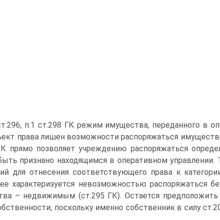
ст.296, п.1 ст.298 ГК режим имущества, переданного в о
ъект права лишен возможности распоряжаться имуществом
ГК прямо позволяет учреждению распоряжаться опреде
ыть признано находящимся в оперативном управлении. 
ий для отнесения соответствующего права к категории
ее характеризуется невозможностью распоряжаться бе
ва – недвижимым (ст.295 ГК). Остается предположить
обственности, поскольку именно собственник в силу ст.