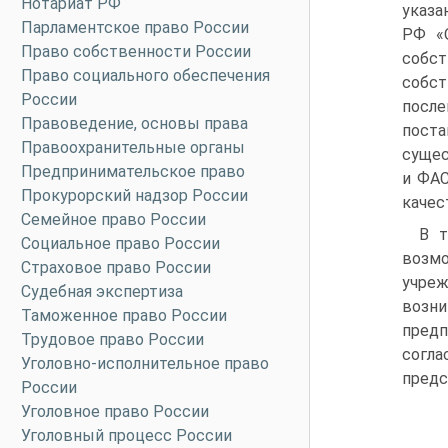
Нотариат РФ
указа
Парламентское право России
РФ «
Право собственности России
собс
Право социального обеспечения
собс
России
после
Правоведение, основы права
пост
Правоохранительные органы
сущес
Предпринимательское право
и ФАС
Прокурорский надзор России
качес
Семейное право России
В т
Социальное право России
возмо
Страховое право России
учреж
Судебная экспертиза
возни
Таможенное право России
предп
Трудовое право России
согла
Уголовно-исполнительное право
предс
России
Уголовное право России
Уголовный процесс России