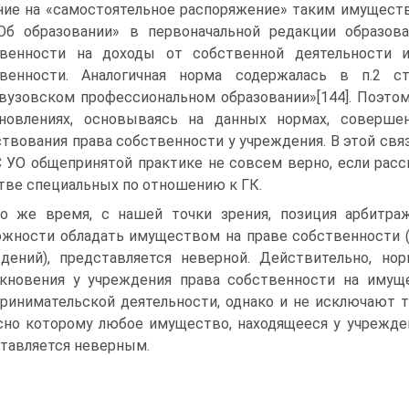
ние на «самостоятельное распоряжение» таким имущество
Об образовании» в первоначальной редакции образов
твенности на доходы от собственной деятельности 
твенности. Аналогичная норма содержалась в п.2 
вузовском профессиональном образовании»[144]. Поэт
ановлениях, основываясь на данных нормах, соверше
твования права собственности у учреждения. В этой свя
 УО общепринятой практике не совсем верно, если рас
тве специальных по отношению к ГК.
о же время, с нашей точки зрения, позиция арбитр
жности обладать имуществом на праве собственности 
дений), представляется неверной. Действительно, 
кновения у учреждения права собственности на имуще
ринимательской деятельности, однако и не исключают 
сно которому любое имущество, находящееся у учрежден
тавляется неверным.