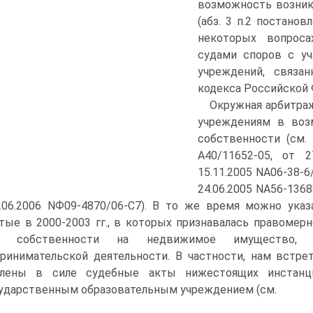
возможность возник
(абз. 3 п.2 постано
некоторых вопроса
судами споров с уч
учреждений, связа
кодекса Российской 
Окружная арбитраж
учреждениям в воз
собственности (см.
А40/11652-05, от 2
15.11.2005 NА06-38-6
24.06.2005 NА56-1368
.06.2006 NФ09-4870/06-С7). В то же время можно ук
тые в 2000-2003 гг., в которых признавалась правомер
а собственности на недвижимое имущество, 
ринимательской деятельности. В частности, нам встре
влены в силе судебные акты нижестоящих инстанци
ударственным образовательным учреждением (см.