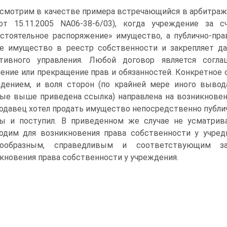
смотрим в качестве примера встречающийся в арбитражн
от 15.11.2005 NА06-38-6/03), когда учреждение за 
стоятельное распоряжение» имущество, а публично-пр
е имущество в реестр собственности и закрепляет д
ативного управления. Любой договор является согла
ение или прекращение прав и обязанностей. Конкретное
дением, и воля сторон (по крайней мере иного вывода
ые выше приведена ссылка) направлена на возникновен
одавец хотел продать имущество непосредственно публич
ы и поступил. В приведенном же случае не усматрива
одим для возникновения права собственности у учреди
сообразным, справедливым и соответствующим з
кновения права собственности у учреждения.