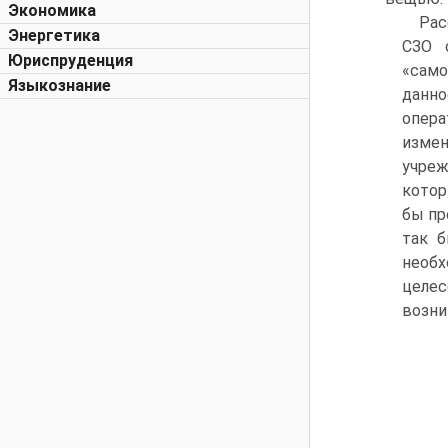
Экономика
Рас
Энергетика
СЗО 
Юриспруденция
«само
Языкознание
данно
опер
измен
учреж
котор
бы пр
так б
необх
целе
возни