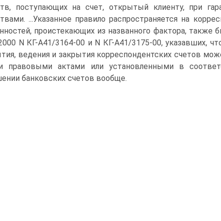
тв, поступающих на счет, открытый клиенту, при гар
твами. ...Указанное правило распространяется на коррес
нностей, проистекающих из названного фактора, также 
.2000 N КГ-А41/3164-00 и N КГ-А41/3175-00, указавших, что
тия, ведения и закрытия корреспондентских счетов може
и правовыми актами или установленными в соответ
ении банковских счетов вообще.