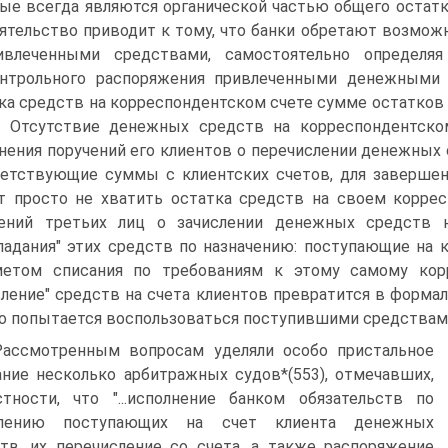
ые всегда являются органической частью общего остатк
ятельство приводит к тому, что банки обретают возмож
ивлеченными средствами, самостоятельно определяя
онтрольного распоряжения привлеченными денежными
ка средств на корреспондентском счете сумме остатков 
. Отсутствие денежных средств на корреспондентск
нения поручений его клиентов о перечислении денежных 
етствующие суммы с клиентских счетов, для завершен
 просто не хватить остатка средств на своем коррес
чений третьих лиц о зачислении денежных средств 
падания" этих средств по назначению: поступающие на
метом списания по требованиям к этому самому корр
сление" средств на счета клиентов превратится в формал
о попытается воспользоваться поступившими средствам
Рассмотренным вопросам уделяли особо пристальное
ние несколько арбитражных судов*(553), отмечавших,
тности, что "...исполнение банком обязательств по
слению поступающих на счет клиента денежных
тв, их перечисление со счета, а также распоряжение