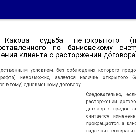
 Какова судьба непокрытого (не
оставленного по банковскому счет
ения клиента о расторжении договора
ественным условием, без соблюдения которого предо
драфта) невозможно, является наличие открытого 
ргнутому) одноименному договору.
Следовательно, ес
расторжении догово
договор о предоста
считается измененн
прекращается, а кл
надлежит возвратит