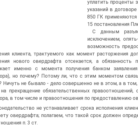
уплатить проценты з
указаний в договоре
850 ГК применяются п
15 постановления Пле
С данным разъя
исключением, опять-
возможность предос
ения клиента, трактуемого как момент расторжения до
ения нового овердрафта отсекается, а обязанность 
икает именно с момента получения банком заявления
ора), но почему? Потому ли, что с этим моментом свя
? Ничуть не бывало - дело совершенно не в этом, а в то
на прекращение обязательственных правоотношений, 
ора, в том числе и правоотношения по предоставлению о
онодательство не устанавливает срока исполнения кли
чету овердрафта; полагаем, что такой срок должен опре
тношения п. 3 ст.