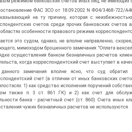
вым режимом банковских счетов иных лиц, не имеющих с
Постановление ФАС ЗСО от 18.09.2002 N Ф04/3468-722/А4
указывающий на ту причину, которая с неизбежность
спондентских счетов среди прочих банковских счетов в
 областях особенности правового режима корреспондентс
ается это судом, однако, не вполне направленно; скоре
ющего, мимоходом брошенного замечания: "Оплата вексел
ядке осуществления банком безналичных расчетов клиен
тельств, когда корреспондентский счет выступает в качест
данного замечания вполне ясно, что суд обратил 
спондентский счет (в отличии от иных банковских счето
ипостасях: 1) как средство исполнения поручений собств
ом также п. 3 ст. 861 ГК) и 2) как счет для обслу
льности банка - расчетный счет (ст. 860). Счета иных 
ствления чужих безналичных расчетов не используются.