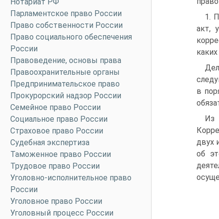
право
Нотариат РФ
Парламентское право России
1. 
Право собственности России
акт, 
Право социального обеспечения
корре
России
каких
Правоведение, основы права
Дел
Правоохранительные органы
следу
Предпринимательское право
в пор
Прокурорский надзор России
обяза
Семейное право России
Из 
Социальное право России
Корре
Страховое право России
двух 
Судебная экспертиза
об эт
Таможенное право России
деяте
Трудовое право России
осуще
Уголовно-исполнительное право
России
Уголовное право России
Уголовный процесс России