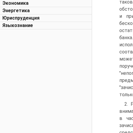
таков
Экономика
обсто
Энергетика
и пр
Юриспруденция
беск
Языкознание
остат
банка
испол
соотв
может
пору
"непо
пред
"зачи
тольк
2. 
внима
в час
зачи
средс