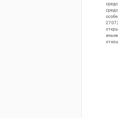
средс
средс
особе
27.07
откры
иным
отнош