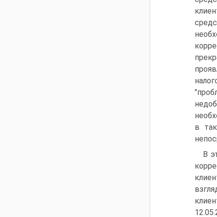
клие
сред
необ
корре
прек
прояв
нало
"про
недоб
необх
в так
непос
В э
корре
клиен
взгля
клиен
12.05