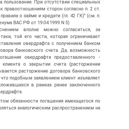
а пользование. При отсутствии специальных
 к правоотношениям сторон согласно п. 2 ст.
равила о займе и кредите (гл. 42 ГК)" (см. п.
нума ВАС РФ от 19.04.1999 N 5)
снением вполне можно согласиться, за
таки, той его части, которая ограничивает
тавления овердрафта с получением банком
говора банковского счета. Да, возможность
погашения овердрафта предоставленного -
 клиента о закрытии счета (расторжении
зывается расторжение договора банковского
м, что подобным заявлением клиент изъявляет
сложившихся в рамках ранее заключенного
вердрафта.
ентом обязанности погашения имеющегося по
деляться аналогическим распространением на