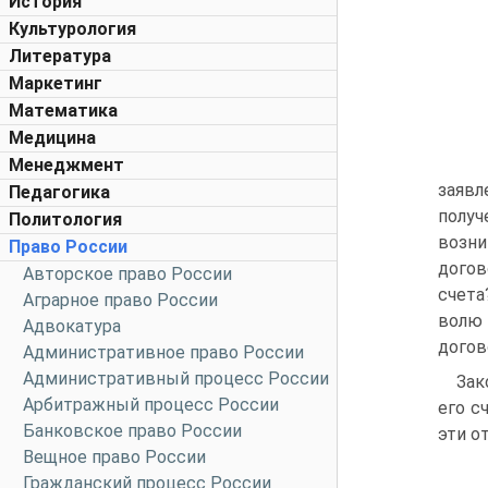
История
Культурология
Литература
Маркетинг
Математика
Медицина
Менеджмент
заявл
Педагогика
получ
Политология
возн
Право России
догов
Авторское право России
счета
Аграрное право России
волю 
Адвокатура
догов
Административное право России
Административный процесс России
Зак
Арбитражный процесс России
его с
Банковское право России
эти о
Вещное право России
Гражданский процесс России