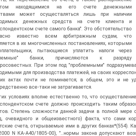
нтом находящимися на его счете денежными
ствами может осуществляться лишь при наличии
ходимых денежных средств на счете клиента и
спондентском счете самого банка". Это обстоятельство
расно известно всем арбитражным судам, что
ляется в их многочисленных постановлениях, которыми
гоплательщики, пытающиеся уплатить налоги через
блемные" банки, причисляются к разряду
росовестных. При этом под "проблемными" подразумева
одимыми для производства платежей, на своих корреспонд
их актах почти не поминается; в общем, это и не у
редственно все-таки не затрагивается.
тих условиях вполне естественно то, что осуществлен
спондентском счете должно происходить таким образом
тов. Степень сложности данной задачи в полной мере 
д, очевидного и общеизвестного) факта, что сами ко
тские счета, открываемые ими в других банках*(554). К
.2000 N КА-А40/1805-00), "...нормы закона допускают 