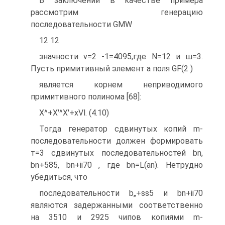
В заключении в качестве примера
рассмотрим генерацию
последовательности GMW
12 12
значности v=2 -1=4095,где N=12 и ш=3.
Пусть примитивный элемент а поля GF(2 )
является корнем неприводимого
примитивного полинома [68]:
X^+X'^X'+xVl. (4.10)
Тогда генератор сдвинутых копий m-
последовательности должен формировать
т=3 сдвинутых последовательностей bn,
bn+585, bn+ii70 , где bn=L(an). Нетрудно
убедиться, что
последовательности b„+ss5 и bn+ii70
являются задержанными соответственно
на 3510 и 2925 чипов копиями m-