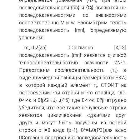
определяется условиями (4.4), при этом
последовательности {bn} и {Cj} являются ш-
последовательностями со значностями
соответственно V и w. Рассмотрим теперь
последовательность {mn}, определяемую
условием:
m„=L2(an), 0
Согласно [4,13]
последовательность {mn} является q-ичной
т-последовательностью злачности 2N-1.
Представим последовательность {т„} в
виде двумерной таблицы размерности EXW,
в которой каждый элемент т„ СТОИТ на
пересечении і-ой строки и j-ro столбца, где.
0<і<є и 0
{pSl+J} ,(4.5) где 0<і<є, 0?j
Нетрудно
убедиться, что все такие ненулевые строки
являются циклическими сдвигами друг
друга и могут быть получены из первой
строки с і=0 вида {р-1}, 0
^=Ь0(Р3)для всех
0
Согласно построению последовательность