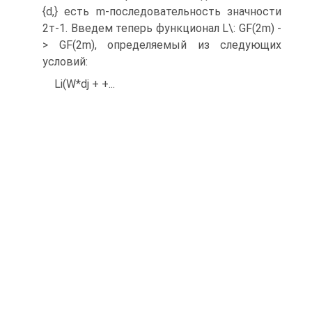
{d,} есть m-последовательность значности
2т-1. Введем теперь функционал L\: GF(2m) -
> GF(2m), определяемый из следующих
условий:
Li(W*dj + +...