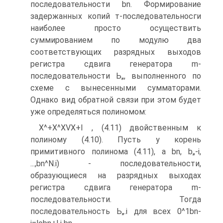
последовательности bn. Формирование
задержанных копий т-последовательносги
наиболее просто осуществить
суммированием по модулю два
соответствующих разрядных выходов
регистра сдвига генератора m-
последовательности Ь„, выполненного по
схеме с вынесенными сумматорами.
Однако вид обратной связи при этом будет
уже определяться полиномом:
X^+X^XVX+I , (4.11) двойственным к
полиному (4.10). Пусть у корень
примитивного полинома (4.11), а bn, b„-i,
...,bn^N.i) - последовательности,
образующиеся на разрядных выходах
регистра сдвига генератора m-
последовательности. Тогда
последовательность Ь„.і для всех 0^1
bn-