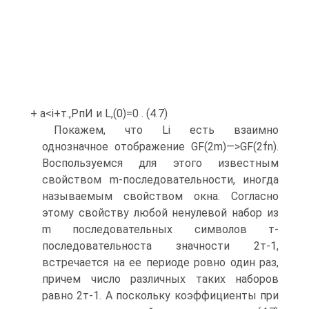
+ а<і+т.,РпИ и L,(0)=0 . (4.7)
Покажем, что Li есть взаимно
однозначное отображение GF(2m)—>GF(2fn).
Воспользуемся для этого известным
свойством m-последовательности, иногда
называемым свойством окна. Согласно
этому свойству любой ненулевой набор из
m последовательных символов т-
последовательноста значности 2т-1,
встречается на ее периоде ровно один раз,
причем число различных таких наборов
равно 2т-1. А поскольку коэффициенты при