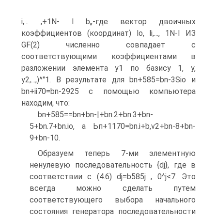
і,... ,+1N- І b„-
где вектор двоичных
коэффициентов (координат) lo, li,..., 1N-I ИЗ
GF(2) численно совпадает с
соответствующими коэффициентами в
разложении элемента у1 по базису 1, у,
у2,...,)^"1. В результате для bn+585=bn-3Sio и
bn+ii70=bn-2925 с помощью компьютера
находим, что:
bn+585==bn+bn-|+bn.2+bn.3+bn-
5+bn.7+bn.io, а Ьп+1170=bn.i+b,v2+bn-8+bn-
9+bn-10.
Образуем теперь 7-ми элементную
ненулевую последовательность {dj}, где в
соответствии с (4.6) dj=b585j , 0^j<7. Это
всегда можно сделать путем
соответствующего выбора начального
состояния генератора последовательности