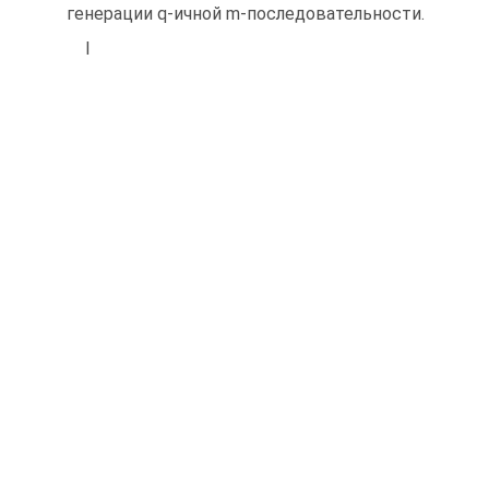
генерации q-ичной m-последовательности.
І