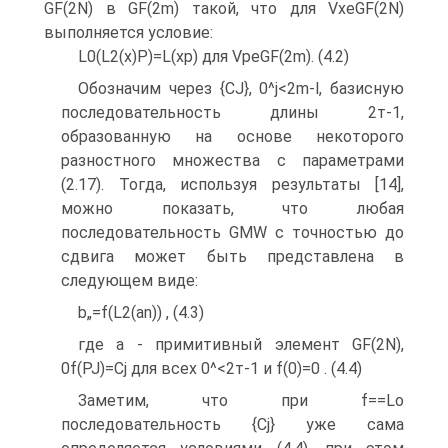
GF(2N) в GF(2m) такой, что для VxeGF(2N)
выполняется условие:
L0(L2(x)P)=L(xp) для VpeGF(2m). (4.2)
Обозначим через {CJ}, 0^j<2m-l, базисную
последовательность длины 2т-1,
образованную на основе некоторого
разностного множества с параметрами
(2.17). Тогда, используя результаты [14],
можно показать, что любая
последовательность GMW с точностью до
сдвига может быть представлена в
следующем виде:
b„=f(L2(an)) , (4.3)
где a - примитивный элемент GF(2N),
0
f(PJ)=Cj для всех 0^<2т-1 и f(0)=0 . (4.4)
Заметим, что при f==Lo
последовательность {Cj} уже сама