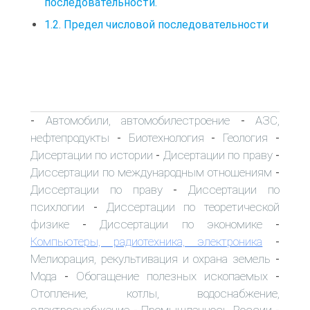
последовательности.
1.2. Предел числовой последовательности
Автомобили, автомобилестроение
АЗС,
-
-
нефтепродукты
Биотехнология
Геология
-
-
-
Дисертации по истории
Дисертации по праву
-
-
Диссертации по международным отношениям
-
Диссертации по праву
Диссертации по
-
психлогии
Диссертации по теоретической
-
физике
Диссертации по экономике
-
-
Компьютеры, радиотехника, электроника
-
Мелиорация, рекультивация и охрана земель
-
Мода
Обогащение полезных ископаемых
-
-
Отопление, котлы, водоснабжение,
электроснабжение
Промышленнось России