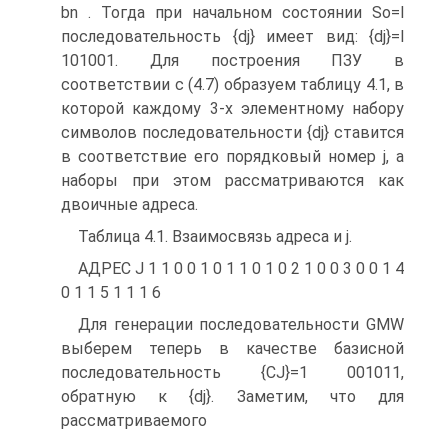
bn . Тогда при начальном состоянии So=l
последовательность {dj} имеет вид: {dj}=l
101001. Для построения ПЗУ в
соответствии с (4.7) образуем таблицу 4.1, в
которой каждому 3-х элементному набору
символов последовательности {dj} ставится
в соответствие его порядковый номер j, а
наборы при этом рассматриваются как
двоичные адреса.
Таблица 4.1. Взаимосвязь адреса и j.
АДРЕС J 1 1 0 0 1 0 1 1 0 1 0 2 1 0 0 3 0 0 1 4
0 1 1 5 1 1 1 6
Для генерации последовательности GMW
выберем теперь в качестве базисной
последовательность {CJ}=1 001011,
обратную к {dj}. Заметим, что для
рассматриваемого