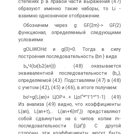
степенях р в правой части выражения (4.7)
образуют именно такие наборы, то Li -
взаимно однозначное отображение.
Обозначим через g: GF(2m)-> GF(2)
функционал, определяемый следующими
условиями:
gOLiWOHd и g(0)=0. Тогда в силу
построения последовательность {bn } вида:
Ь„Ч(Ьі(Ь2(ап))) . (4.8) оказывается
эквивалентной последовательности {b,,},
определяемой (4.3). Подставляям (4.7) в (4.8)
с учетом (4.2), (4.5) и (4.6), в итоге получаем:
bo'=g(L(an)+ ЦОР+...+ ЦоҐ*"1'1^"1-1) . (4.9)
Из анализа (4.9) видно, что коэффициенты
L(an), L(an+t),... L(an+€(m",)) представляют
собой сдвинутые на є чипов копии m-
последовательности {Ца")}. С другой
стороны эти коэффициенты могут быть