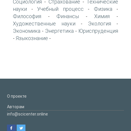
Социология
Страхование
Технические
-
-
науки
Учебный процесс
Физика
-
-
-
Философия
Финансы
Химия
-
-
-
Художественные науки
Экология
-
-
Экономика
Энергетика
Юриспруденция
-
-
Языкознание
-
-
О проекте
Авторам
info@scicenter.online