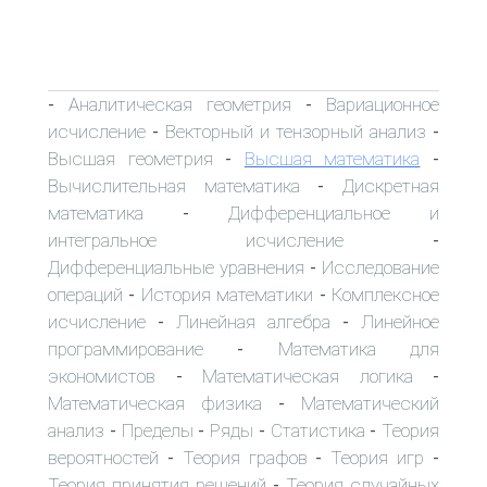
Аналитическая геометрия
Вариационное
-
-
исчисление
Векторный и тензорный анализ
-
-
Высшая геометрия
Высшая математика
-
-
Вычислительная математика
Дискретная
-
математика
Дифференциальное и
-
интегральное исчисление
-
Дифференциальные уравнения
Исследование
-
операций
История математики
Комплексное
-
-
исчисление
Линейная алгебра
Линейное
-
-
программирование
Математика для
-
экономистов
Математическая логика
-
-
Математическая физика
Математический
-
анализ
Пределы
Ряды
Статистика
Теория
-
-
-
-
вероятностей
Теория графов
Теория игр
-
-
-
Теория принятия решений
Теория случайных
-