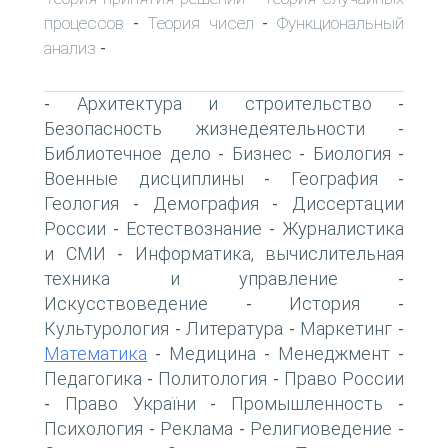
процессов
Теория чисел
Функциональный
-
-
анализ
-
Архитектура и строительство
-
-
Безопасность жизнедеятельности
-
Библиотечное дело
Бизнес
Биология
-
-
-
Военные дисциплины
География
-
-
Геология
Демография
Диссертации
-
-
России
Естествознание
Журналистика
-
-
и СМИ
Информатика, вычислительная
-
техника и управление
-
Искусствоведение
История
-
-
Культурология
Литература
Маркетинг
-
-
-
Математика
Медицина
Менеджмент
-
-
-
Педагогика
Политология
Право России
-
-
Право України
Промышленность
-
-
-
Психология
Реклама
Религиоведение
-
-
-