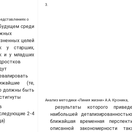
3.
представлениях о
будущем среди
жных
зненных целей
к у старших,
к и у младших
дростков
дут
евалировать
ижайшие (те,
о должны быть
стигнуты
Анализ методики «Линия жизни» А.А. Кроника,
в
результаты которого привед
следующие 2-4
наибольшей детализированность
да)
ближайшая временная перспект
описанной закономерности та