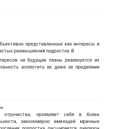
убъективно представленные как интересы и
астых размышлений подростка. В
тересов на будущие планы реализуется их
товность воплотить их даже за пределами
ие
в отрочестве, проявляет себя в более
льности, закономерно имеющей мрачные
росления подростка расширяется диапазон