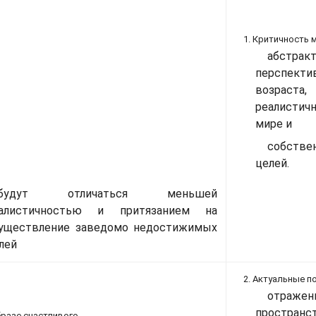
1. Критичность 
абстрак
перспекти
возраст
реалистич
мире и
собстве
целей.
будут отличаться меньшей
алистичностью и притязанием на
уществление заведомо недостижимых
лей
2. Актуальные п
отраже
пространс
образе счастливого