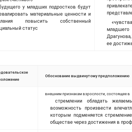
привлекат
будущего у младших подростков будут
представле
евалировать материальные ценности и
елания повысить собственный
«чувств
циальный статус
младшего 
Драгунова
ее достиже
едовательское
Обоснование выдвинутому предположению
положение
внешним признакам взрослости, состоящее в
стремлении обладать желае
возможность произвести впечатл
которым подменяется стремление
обществе через достижения в про