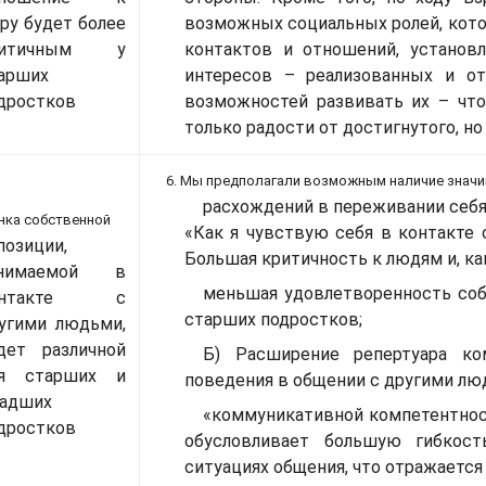
ру будет более
возможных социальных ролей, кото
ритичным у
контактов и отношений, установ
арших
интересов – реализованных и от
дростков
возможностей развивать их – что
только радости от достигнутого, н
6. Мы предполагали возможным наличие знач
расхождений в переживании себя
енка собственной
«Как я чувствую себя в контакте 
позиции,
Большая критичность к людям и, ка
анимаемой в
меньшая удовлетворенность со
онтакте с
старших подростков;
угими людьми,
дет различной
Б) Расширение репертуара ко
ля старших и
поведения в общении с другими лю
адших
«коммуникативной компетентнос
дростков
обусловливает большую гибкост
ситуациях общения, что отражается