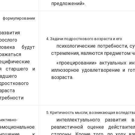
предложений».
 формулировании
развития
4. Задачи подросткового возраста и его
рослого
психологические потребности, с
ловека будут
стремления, являются предметом ч
ражаться
ецифические
«проецировании» актуальных ин
я старшего и
иллюзорное удовлетворение и го
адшего
возраста.
дросткового
зраста
требности
5. Критичность мысли, возникающая вследств
интеллектуального развития 
бъективно-
эмоциональное
реалистичной оценке действите
тношение к
стороны. Кроме того, по ходу вз