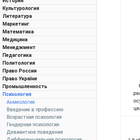
История
Культурология
Литература
Маркетинг
Математика
Медицина
Менеджмент
Педагогика
Политология
Право России
Право України
Промышленность
ре
Психология
ос
Акмеология
це
Введение в профессию
Возрастная психология
Гендерная психология
Девиантное поведение
Дифференциальная психология
2. В 