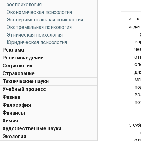
зоопсихология
Экономическая психология
Экспериментальная психология
4. В
Экстремальная психология
задач
Этническая психология
вз
Юридическая психология
че
Реклама
от
Религиоведение
сп
Социология
дл
Страхование
мл
Технические науки
по
Учебный процесс
во
Физика
по
Философия
Финансы
Химия
5. Су
Художественные науки
Экология
о