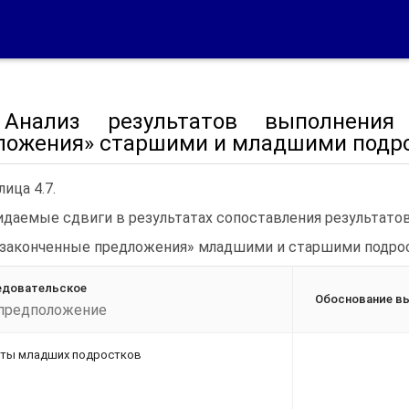
 Анализ результатов выполнения
ложения» старшими и младшими подр
лица 4.7.
даемые сдвиги в результатах сопоставления результато
законченные предложения» младшими и старшими подро
едовательское
Обоснование в
предположение
ты младших подростков