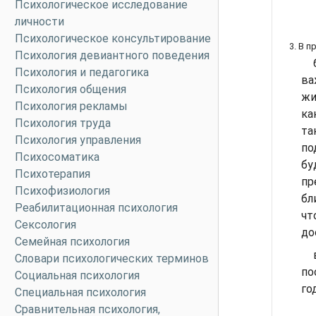
Психологическое исследование
личности
Психологическое консультирование
3. В 
Психология девиантного поведения
Психология и педагогика
ва
Психология общения
жи
Психология рекламы
ка
Психология труда
та
Психология управления
по
Психосоматика
бу
Психотерапия
пр
Психофизиология
бл
Реабилитационная психология
чт
Сексология
до
Семейная психология
Словари психологических терминов
по
Социальная психология
го
Специальная психология
Сравнительная психология,