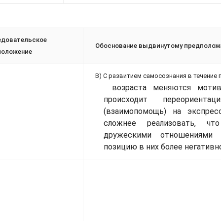
едовательское
Обоснование выдвинутому предполо
положение
В) С развитием самосознания в течение
возраста меняются моти
происходит переориента
(взаимопомощь) на экспресс
сложнее реализовать, чт
дружескими отношениями 
позицию в них более негативно