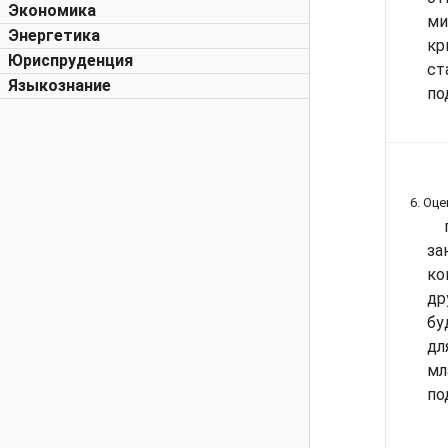
Экономика
ми
Энергетика
к
Юриспруденция
ст
Языкознание
по
6. Оц
з
к
др
бу
д
мл
по