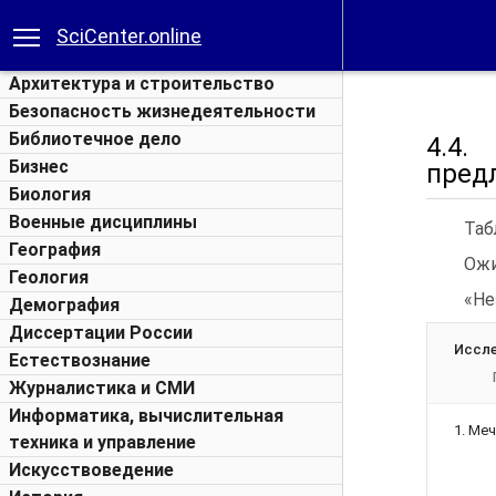
SciCenter.online
Архитектура и строительство
Безопасность жизнедеятельности
Библиотечное дело
4.4.
Бизнес
пред
Биология
Военные дисциплины
Таб
География
Ожи
Геология
«Не
Демография
Диссертации России
Иссл
Естествознание
Журналистика и СМИ
Информатика, вычислительная
1.
Меч
техника и управление
Искусствоведение