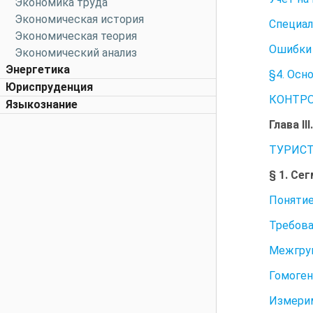
Экономика труда
Экономическая история
Специал
Экономическая теория
Ошибки 
Экономический анализ
Энергетика
§4. Осн
Юриспруденция
КОНТРО
Языкознание
Глава І
ТУРИСТ
§ 1. Се
Понятие
Требова
Межгруп
Гомоген
Измери