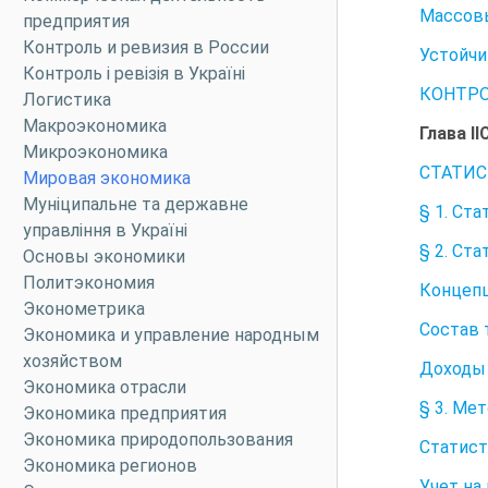
Массовы
предприятия
Контроль и ревизия в России
Устойчи
Контроль і ревізія в Україні
КОНТРО
Логистика
Макроэкономика
Глава 
Микроэкономика
СТАТИ
Мировая экономика
Муніципальне та державне
§ 1. Ст
управління в Україні
§ 2. Ст
Основы экономики
Политэкономия
Концепц
Эконометрика
Состав 
Экономика и управление народным
хозяйством
Доходы 
Экономика отрасли
§ 3. Ме
Экономика предприятия
Экономика природопользования
Статист
Экономика регионов
Учет на