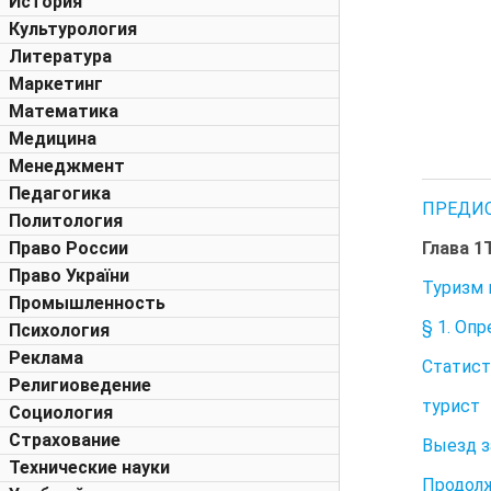
История
Культурология
Литература
Маркетинг
Математика
Медицина
Менеджмент
Педагогика
ПРЕДИ
Политология
Глава 1
Право России
Право України
Туризм 
Промышленность
§ 1. Оп
Психология
Реклама
Статист
Религиоведение
турист
Социология
Страхование
Выезд з
Технические науки
Продол