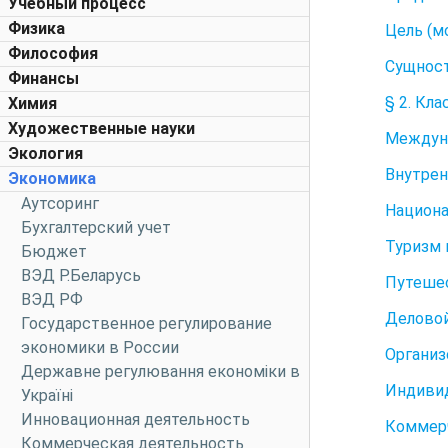
Учебный процесс
Физика
Цель (м
Философия
Сущност
Финансы
§ 2. Кл
Химия
Художественные науки
Междун
Экология
Внутрен
Экономика
Аутсоринг
Национа
Бухгалтерский учет
Туризм 
Бюджет
ВЭД Р.Беларусь
Путешес
ВЭД РФ
Деловой
Государственное регулирование
экономики в России
Организ
Державне регулювання економіки в
Индивид
Україні
Инновационная деятельность
Коммерч
Коммерческая деятельность