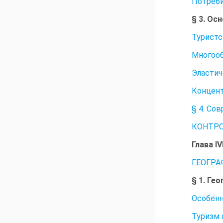
Потреби
§ 3. Ос
Туристс
Многооб
Эластич
Концент
§ 4. Со
КОНТРО
Глава 
ГЕОГРА
§ 1. Ге
Особенн
Туризм 