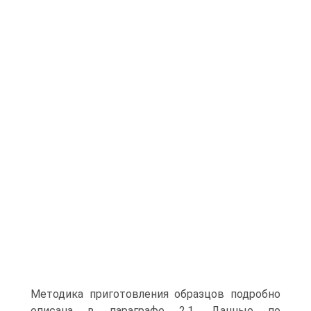
Методика приготовления образцов подробно
описана в параграфе 2.1. Данные по