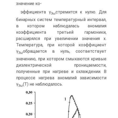
значение ко-
эффициента γ
стремится к нулю. Для
3
ω
бинарных систем температурный ин­тервал,
в котором наблюдалась аномалия
коэффициента третьей гармоники,
расширялся при увеличении значения х.
Температура, при которой коэффи­циент
γ
обращается в нуль, соответствует
3
ω
значению, при котором смыкают­ся кривые
диэлектрической проницаемости,
полученные при нагреве и охла­ждении. В
процессе нагрева аномалий зависимости
γ
(T) не наблюдалось.
3ω