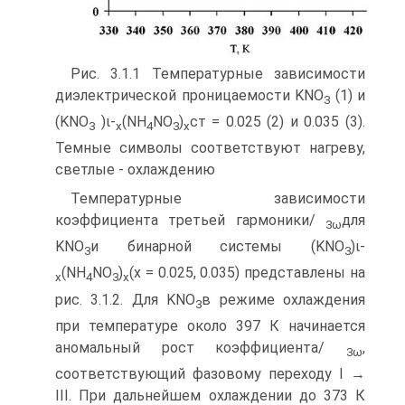
Рис. 3.1.1 Температурные зависимости
диэлектрической проницаемости KNO
(1) и
3
(KNO
)ι-
(NH
NO
)
ст = 0.025 (2) и 0.035 (3).
3
x
4
3
x
Темные символы соответствуют нагреву,
светлые - охлаждению
Температурные зависимости
коэффициента третьей гармоники/
для
3
ω
KNO
и бинарной системы (KNO
)ι-
3
3
(NH
NO
)
(х = 0.025, 0.035) представле­ны на
x
4
3
x
рис. 3.1.2. Для KNO
в режиме охлаждения
3
при температуре около 397 К начинается
аномальный рост коэффициента/
,
3
ω
соответствующий фа­зовому переходу I →
III. При дальнейшем охлаждении до 373 К