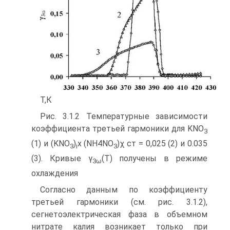
Т,К
Рис. 3.1.2 Температурные зависимости
коэффициента третьей гармоники для KNO
3
(1) и (KNO
)
х (NH4NO
)χ ст = 0,025 (2) и 0.035
3
i
3
(3). Кривые γ
(T) получены в режиме
3
ω
охлаждения
Согласно данным по коэффициенту
третьей гармоники (см. рис. 3.1.2),
сегнетоэлектрическая фаза в объемном
нитрате калия возникает только при