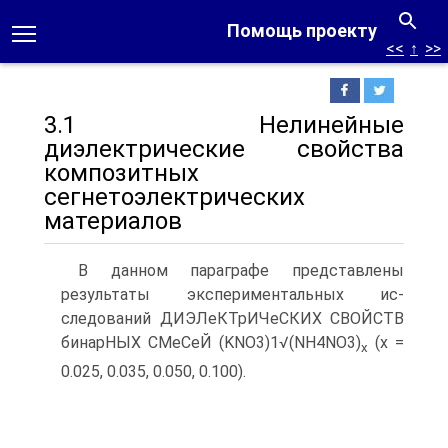
Помощь проекту
<<
↑
>>
3.1 Нелинейные
диэлектрические свойства
композитных
сегнетоэлектрических
материалов
В данном параграфе представлены
результаты экспериментальных ис­
следований ДИЭЛеКТрИЧеСКИХ СВОЙСТВ
бинарНЫХ СМеСеЙ (KNO3)1√(NH4NO3)
(х =
x
0.025, 0.035, 0.050, 0.100).