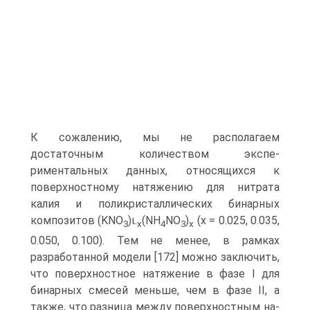
К сожалению, мы не располагаем
достаточным количеством экспе­
риментальных данных, относящихся к
поверхностному натяжению для нит­рата
калия и поликристаллических бинарных
композитов (KNO
)ι.
(NH
NO
)
(х = 0.025, 0.035,
3
x
4
3
x
0.050, 0.100). Тем не менее, в рамках
разработанной модели [172] можно заключить,
что поверхностное натяжение в фазе I для
бинарных смесей меньше, чем в фазе II, а
также, что разница между поверхностным на­