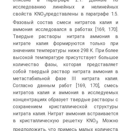
исследованию линейных и нелинейных
свойств KNO
представлены в параграфе 1.5.
3
Фазовый состав смеси нитратов калия и
аммония исследовался в работах [169, 170].
Твердые растворы нитра­та аммония в
нитрате калия формируются только при
значениях температуры ниже 298 К. При более
высокой температуре присутствует большое
количе­ство фазы, которая представляет
собой твердый раствор нитрата аммония в
метастабильной фазе III нитрата калия.
Согласно данным работ [169, 170], смесь
нитратов калия и аммония в исследуемых
концентрациях образует твердые растворы с
сохранением кристаллической структуры
нитрата калия. Нитрат аммония встраивается
в кристаллическую решетку KNO
. Можно
3
предположить, что примесь малых количеств