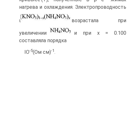
нагрева и охлаждения. Электропроводность
ι
воз­растала при
увеличении
и при х = 0.100
составляла порядка
-5
-1
IO
(Ом см)
.