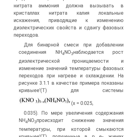
нитрата аммония должна вызы­вать в
кристаллах нитрата калия локальные
искажения, приводящие к изме­нению
диэлектрических свойств и сдвигу фазовых
переходов.
Для бинарной смеси при добавлении
соединения NH
NO
наблюдается рост
4
3
диэлектрической проницаемости и
изменение значений температуры фазовых
переходов при нагреве и охлаждении. На
рисунке 3.1.1 в качестве примера показаны
кривыее'(Т) для системы
(х = 0.025,
0.035). По мере увеличения содержания
NH
NO
происходит снижение зна­чения
4
3
температуры, при которой смыкаются
кривыее'(Т), полученные в р е- жимах