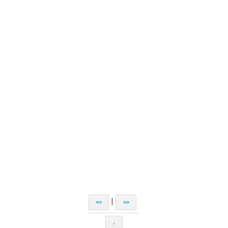
|
<<
>>
↑