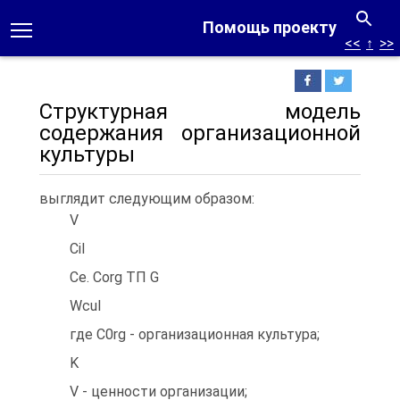
Помощь проекту
<<
↑
>>
Структурная модель
содержания организационной
культуры
выглядит следующим образом:
V
Cil
Ce. Соrg ТП G
Wcul
где С0rg - организационная культура;
K
V - ценности организации;