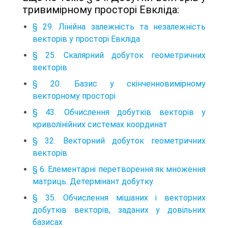
тривимірному просторі Евкліда:
§ 29. Лінійна залежність та незалежність
векторів у просторі Евкліда
§ 25. Скалярний добуток геометричних
векторів
§ 20. Базис у скінченновимірному
векторному просторі
§ 43. Обчислення добутків векторів у
криволінійних системах координат
§ 32. Векторний добуток геометричних
векторів
§ 6. Елементарні перетворення як множення
матриць. Детермінант добутку.
§ 35. Обчислення мішаних і векторних
добутків векторів, заданих у довільних
базисах