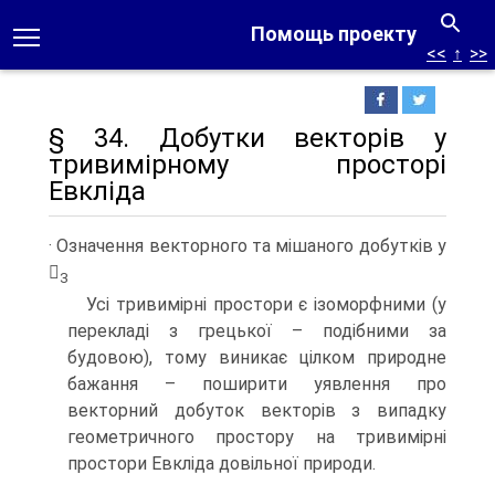
Помощь проекту
<<
↑
>>
§ 34. Добутки векторів у
тривимірному просторі
Евкліда
· Означення векторного та мішаного добутків у

3
Усі тривимірні простори є ізоморфними (у
перекладі з грецької – подібними за
будовою), тому виникає цілком природне
бажання – поширити уявлення про
векторний добуток векторів з випадку
геометричного простору на тривимірні
простори Евкліда довільної природи.