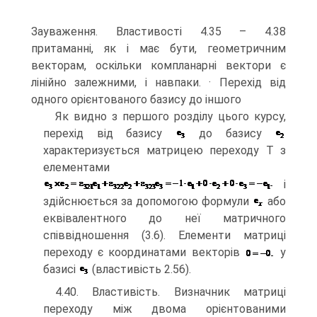
Зауваження. Властивості 4.35 – 4.38
притаманні, як і має бути, геометричним
векторам, оскільки компланарні вектори є
лінійно залежними, і навпаки. · Перехід від
одного орієнтованого базису до іншого
Як видно з першого розділу цього курсу,
перехід від базису
до базису
характеризується матрицею переходу T з
елементами
і
здійснюється за допомогою формули
або
еквівалентного до неї матричного
співвідношення (3.6). Елементи матриці
переходу є координатами векторів
у
базисі
(властивість 2.56).
4.40. Властивість. Визначник матриці
переходу між двома орієнтованими