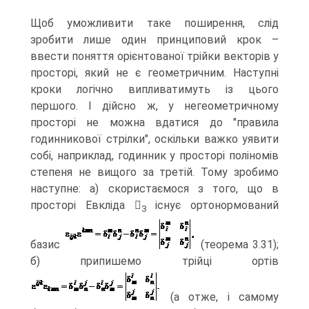
Щоб уможливити таке поширення, слід
зробити лише один принциповий крок –
ввести поняття орієнтованої трійки векторів у
просторі, який не є геометричним. Наступні
кроки логічно випливатимуть із цього
першого. І дійсно ж, у негеометричному
просторі не можна вдатися до "правила
годинникової стрілки", оскільки важко уявити
собі, наприклад, годинник у просторі поліномів
степеня не вищого за третій. Тому зробимо
наступне: а) скористаємося з того, що в
просторі Евкліда 
існує ортонормований
3
базис
(теорема 3.31);
б) припишемо трійці ортів
(а отже, і самому