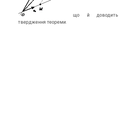
що й доводить
твердження теореми.