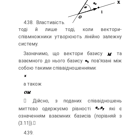
4.38. Властивість.
тоді й лише тоді, коли вектори-
співмножники утворюють лінійно залежну
систему.
Зазначимо, що вектори базису
та
взаємного до нього базису
пов'язані між
собою такими співвідношеннями:
а також
 Дійсно, з поданих співвідношень
миттєво одержуємо рівності
які є
означенням взаємних базисів (порівняй з
(3.11)).
4.39.