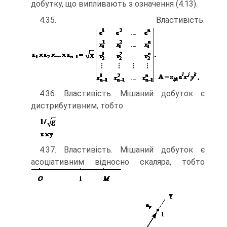
добутку, що випливають з означення (4.13).
4.35. Властивість.
4.36. Властивість. Мішаний добуток є
дистрибутивним, тобто
4.37. Властивість. Мішаний добуток є
асоціативним відносно скаляра, тобто