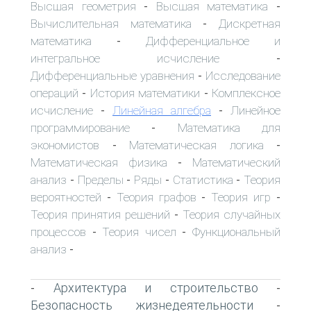
Высшая геометрия
Высшая математика
-
-
Вычислительная математика
Дискретная
-
математика
Дифференциальное и
-
интегральное исчисление
-
Дифференциальные уравнения
Исследование
-
операций
История математики
Комплексное
-
-
исчисление
Линейная алгебра
Линейное
-
-
программирование
Математика для
-
экономистов
Математическая логика
-
-
Математическая физика
Математический
-
анализ
Пределы
Ряды
Статистика
Теория
-
-
-
-
вероятностей
Теория графов
Теория игр
-
-
-
Теория принятия решений
Теория случайных
-
процессов
Теория чисел
Функциональный
-
-
анализ
-
Архитектура и строительство
-
-
Безопасность жизнедеятельности
-