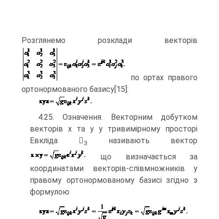
Розглянемо розклади векторів
по ортах правого
ортонормованого базису[15]:
4.25. Означення. Векторним добутком
векторів х та у у тривимірному просторі
Евкліда 
називають вектор
3
що визначається за
координатами векторів-співмножників у
правому ортонормованому базисі згідно з
формулою