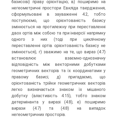
базисові) праву орієнтацію; в) поширимо на
негеометричні простори Евкліда твердження,
сформульовані в зауваженні 4.2, тобто
постулюємо, що орієнтованість базису
змінюється на протилежну при переставленні
двох ортів між собою та при інверсії напрямку
одного з них (тоді при циклічному
переставленні ортів орієнтованість базису не
змінюється); г) зважимо на те, що вираз (4.7)
встановлює взаємно-однозначну
відповідність між векторними добутками
геометричних векторів та їх координатами у
правому базисі; д) пригадаємо, що
орієнтованість трійки геометричних векторів
легко визначається знаком їх мішаного
добутку (властивість 4.15), тобто знаком
детермінанта у виразі (4.8); е) поширимо
вирази (4.7) та (4.8) на випадок
негеометричних просторів.