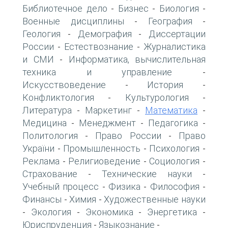
Библиотечное дело
Бизнес
Биология
-
-
-
Военные дисциплины
География
-
-
Геология
Демография
Диссертации
-
-
России
Естествознание
Журналистика
-
-
и СМИ
Информатика, вычислительная
-
техника и управление
-
Искусствоведение
История
-
-
Конфликтология
Культурология
-
-
Литература
Маркетинг
Математика
-
-
-
Медицина
Менеджмент
Педагогика
-
-
-
Политология
Право России
Право
-
-
України
Промышленность
Психология
-
-
-
Реклама
Религиоведение
Социология
-
-
-
Страхование
Технические науки
-
-
Учебный процесс
Физика
Философия
-
-
-
Финансы
Химия
Художественные науки
-
-
Экология
Экономика
Энергетика
-
-
-
-
Юриспруденция
Языкознание
-
-