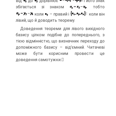
від
до
дорівнює
і його знак
збігається зі знаком
тобто
коли
– правий і
коли він
лівий, що й доводить теорему.
Доведення теореми для лівого вихідного
базису цілком подібне до поперед­нього, з
тією відмінністю, що визначник переходу до
допоміжного базису – від'ємний. Читачеві
може бути корисним провести це
доведення самотужки.