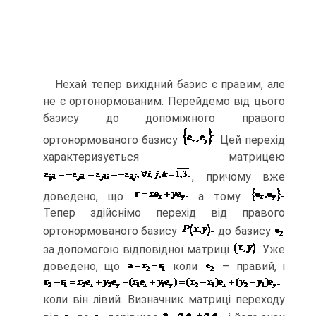
Нехай тепер вихідний базис є правим, але
не є ортонормованим. Перейдемо від цього
базису до допоміжного правого
ортонормованого базису
Цей перехід
характеризується матрицею
, причому вже
доведено, що
а тому
Тепер здійснімо перехід від правого
ортонормованого базису
до базису
за допомогою відповідної матриці
. Уже
доведено, що
коли
– правий, і
коли він лівий. Визначник матриці переходу