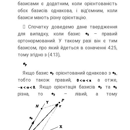
базисами є додатним, коли орієнтованість
обох базисів однакова, і від'ємним, коли
базиси мають різну орієнтацію.
 Спочатку доведемо дане твердження
для випадку, коли базис
– правий
ортонормований. У такому разі він є тим
базисом, про який йдеться в означенні 4.25,
тому згідно з (4.13),
Якщо базис
орієнтований однаково з
,
тобто також правий,
а отже,
Якщо орієнтація базисів
та
різна, то
– лівий, а тому