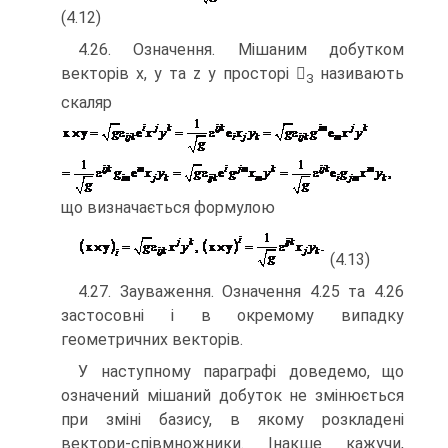
(4.12)
4.26. Означення. Мішаним добутком
векторів х, у та z у просторі 
називають
3
скаляр
що визначається формулою
(4.13)
4.27. Зауваження. Означення 4.25 та 4.26
застосовні і в окремому випадку
геометричних векторів.
У наступному параграфі доведемо, що
означений мішаний добуток не змінюється
при зміні базису, в якому розкладені
вектори-співмножники. Інакше кажучи,