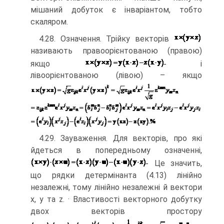
мішаний добуток є інваріантом, тобто
скаляром.
4.28. Означення. Трійку векторів
називають правоорієнтованою (правою)
якщо
і
лівоорієнтованою (лівою) – якщо
4.29. Зауваження. Для векторів, про які
йдеться в попередньому означенні,
Це значить,
що рядки детермінанта (4.13) лінійно
незалежні, тому лінійно незалежні й вектори
х, у та z. · Властивості векторного добутку
двох векторів простору