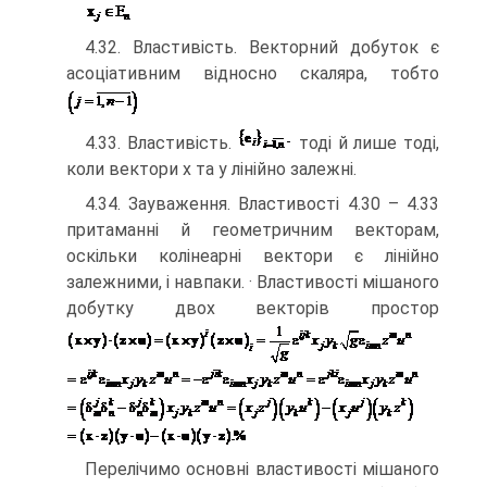
4.32. Властивість. Векторний добуток є
асоціативним відносно скаляра, тобто
4.33. Властивість.
тоді й лише тоді,
коли вектори x та y лінійно залежні.
4.34. Зауваження. Властивості 4.30 – 4.33
притаманні й геометричним векторам,
оскільки колінеарні вектори є лінійно
залежними, і навпаки. · Властивості мішаного
добутку двох векторів простор
Перелічимо основні властивості мішаного