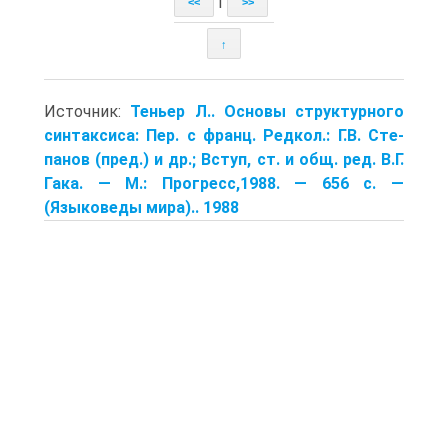
|
<<
>>
↑
Источник:
Теньер Л.. Основы структурного
синтаксиса: Пер. с франц. Редкол.: Г.В. Сте­
панов (пред.) и др.; Вступ, ст. и общ. ред. В.Г.
Гака. — М.: Прогресс,1988. — 656 с. —
(Языковеды мира).. 1988