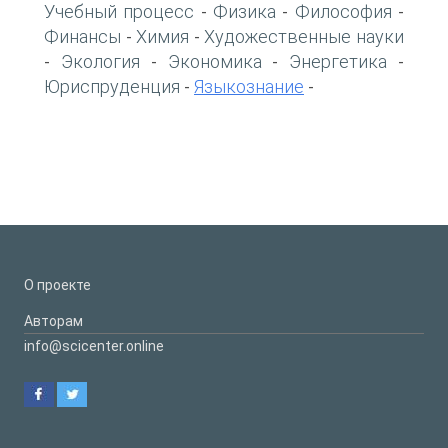
Учебный процесс
Физика
Философия
-
-
-
Финансы
Химия
Художественные науки
-
-
Экология
Экономика
Энергетика
-
-
-
-
Юриспруденция
Языкознание
-
-
О проекте
Авторам
info@scicenter.online