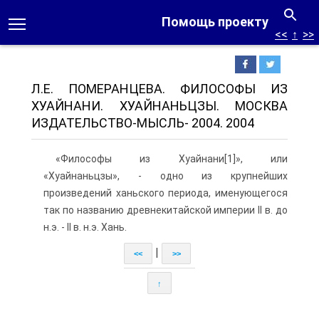
Помощь проекту
<<
↑
>>
Л.E. ПОМЕРАНЦЕВА. ФИЛОСОФЫ ИЗ
ХУАЙНАНИ. ХУАЙНАНЬЦЗЫ. МОСКВА
ИЗДАТЕЛЬСТВО-МЫСЛЬ- 2004. 2004
«Философы из Хуайнани[1]», или
«Хуайнаньцзы», - одно из крупнейших
произведений ханьского периода, именующегося
так по названию древнекитайской империи II в. до
н.э. - II в. н.э. Хань.
|
<<
>>
↑