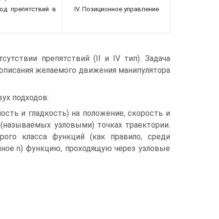
од препятствий в
IV. Позиционное управление
утствии препятствий (II и IV тип). Задача
 описания желаемого движения манипулятора
ух подходов:
ость и гладкость) на положение, скорость и
(называемых узловыми) точках траектории.
рого класса функций (как правило, среди
нное n) функцию, проходящую через узловые