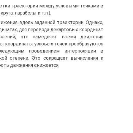
астки траектории между узловыми точками в
уга, параболы и т.п.).
ижения вдоль заданной траектории. Однако,
динатах, для перевода декартовых координат
слений, что замедляет время движения
вы координаты узловых точек преобразуются
ледующим проведением интерполяции в
кой степени. Это сокращает вычисления и
ость движения снижается.