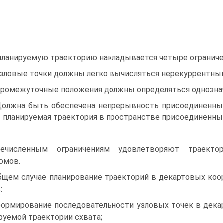
планируемую траекторию накладывается четыре ограниче
Узловые точки должны легко вычисляться нерекуррентны
Промежуточные положения должны определяться однозна
Должна быть обеспечена непрерывность присоединенных
 планируемая траектория в пространстве присоединенны
речисленным ограничениям удовлетворяют траектор
омов.
бщем случае планирование траекторий в декартовых коо
:
формирование последовательности узловых точек в дек
руемой траектории схвата;