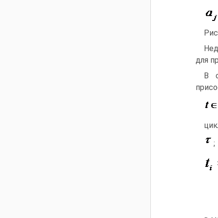
Рис
Нед
для п
В 
присо
цик
;