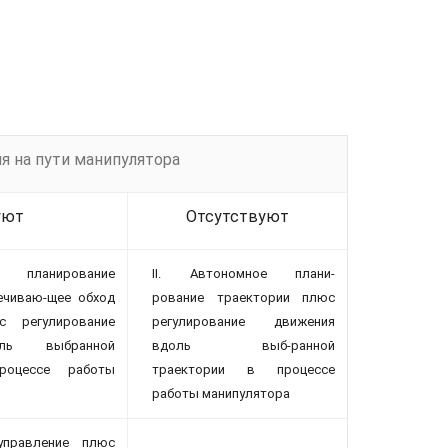
я на пути манипулятора
уют
Отсутствуют
 планирование
II. Автономное плани-
ечиваю-щее обход
рование траектории плюс
с регулирование
регулирование движения
оль выбранной
вдоль выб-ранной
роцессе работы
траектории в процессе
работы манипулятора
 управление плюс