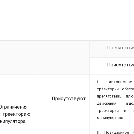
Препятстви
Присутств
I. Автономное
траектории, обесп
препятствий, плю
Присутствуют
дви-жения вд
Ограничения
траектории в п
 траекторию
манипулятора
нипулятора
III. Позиционное