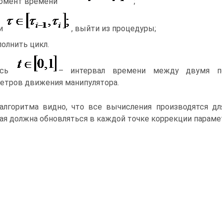
омент времени
;
ли
, выйти из процедуры;
олнить цикл.
есь
– интервал времени между двумя по
етров движения манипулятора.
алгоритма видно, что все вычисления производятся д
ая должна обновляться в каждой точке коррекции параме