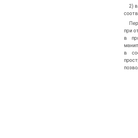
2) 
соотв
Пер
при о
в пр
манип
в со
прост
позво