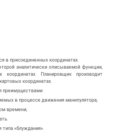
ся в присоединенных координатах.
которой аналитически описываемой функции,
х координатах. Планировщик производит
картовых координатах.
я преимуществами:
яемых в процессе движения манипулятора;
ом времени;
ать.
 типа «блуждания».