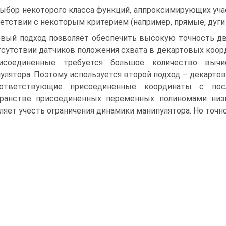
выбор некоторого класса функций, аппроксимирующих уч
етствии с некоторым критерием (например, прямые, дуги кр
вый подход позволяет обеспечить высокую точность дв
тсутствии датчиков положения схвата в декартовых коор
исоединенные требуется большое количество вычи
улятора. Поэтому используется второй подход – декарто
ответствующие присоединенные координаты с пос
ранстве присоединенных переменных полиномами низ
ляет учесть ограничения динамики манипулятора. Но точн