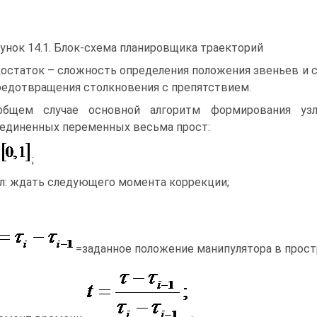
унок 14.1. Блок-схема планировщика траекторий
остаток – сложность определения положения звеньев и с
редотвращения столкновения с препятствием.
общем случае основной алгоритм формирования узл
единенных переменных весьма прост:
;
л: ждать следующего момента коррекции;
=заданное положение манипулятора в прос