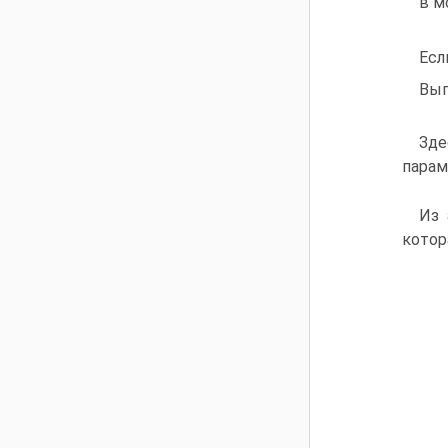
в м
Ес
Вып
Зд
парам
Из 
котор