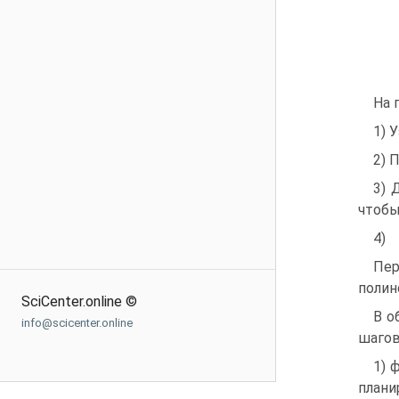
На 
1) 
2) 
3) 
чтобы
4)
Пе
полин
SciCenter.online ©
В о
info@scicenter.online
шагов
1) 
плани