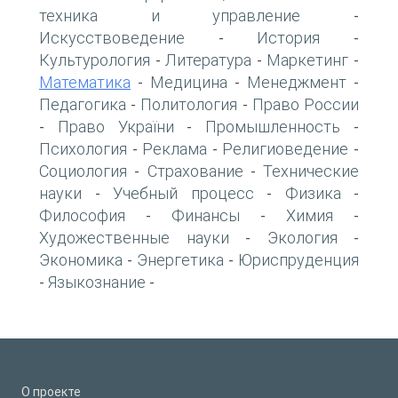
техника и управление
-
Искусствоведение
История
-
-
Культурология
Литература
Маркетинг
-
-
-
Математика
Медицина
Менеджмент
-
-
-
Педагогика
Политология
Право России
-
-
Право України
Промышленность
-
-
-
Психология
Реклама
Религиоведение
-
-
-
Социология
Страхование
Технические
-
-
науки
Учебный процесс
Физика
-
-
-
Философия
Финансы
Химия
-
-
-
Художественные науки
Экология
-
-
Экономика
Энергетика
Юриспруденция
-
-
Языкознание
-
-
О проекте