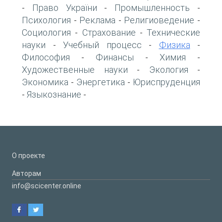
Право України
Промышленность
-
-
-
Психология
Реклама
Религиоведение
-
-
-
Социология
Страхование
Технические
-
-
науки
Учебный процесс
Физика
-
-
-
Философия
Финансы
Химия
-
-
-
Художественные науки
Экология
-
-
Экономика
Энергетика
Юриспруденция
-
-
Языкознание
-
-
О проекте
Авторам
info@scicenter.online