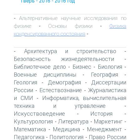
Тверь - 2016 - 2016 год
Альтернативные научные исследования по
-
физике
Основы физики
Физика
-
-
конденсированного состояния
-
Архитектура и строительство
-
-
Безопасность жизнедеятельности
-
Библиотечное дело
Бизнес
Биология
-
-
-
Военные дисциплины
География
-
-
Геология
Демография
Диссертации
-
-
России
Естествознание
Журналистика
-
-
и СМИ
Информатика, вычислительная
-
техника и управление
-
Искусствоведение
История
-
-
Культурология
Литература
Маркетинг
-
-
-
Математика
Медицина
Менеджмент
-
-
-
Педагогика
Политология
Право России
-
-